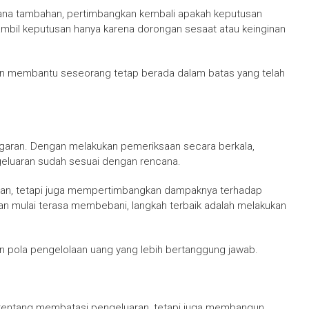
na tambahan, pertimbangkan kembali apakah keputusan
mbil keputusan hanya karena dorongan sesaat atau keinginan
an membantu seseorang tetap berada dalam batas yang telah
nggaran. Dengan melakukan pemeriksaan secara berkala,
eluaran sudah sesuai dengan rencana.
nakan, tetapi juga mempertimbangkan dampaknya terhadap
an mulai terasa membebani, langkah terbaik adalah melakukan
pola pengelolaan uang yang lebih bertanggung jawab.
a tentang membatasi pengeluaran, tetapi juga membangun