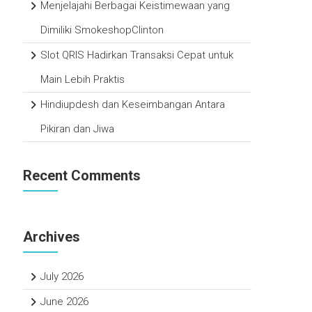
Menjelajahi Berbagai Keistimewaan yang
Dimiliki SmokeshopClinton
Slot QRIS Hadirkan Transaksi Cepat untuk
Main Lebih Praktis
Hindiupdesh dan Keseimbangan Antara
Pikiran dan Jiwa
Recent Comments
Archives
July 2026
June 2026