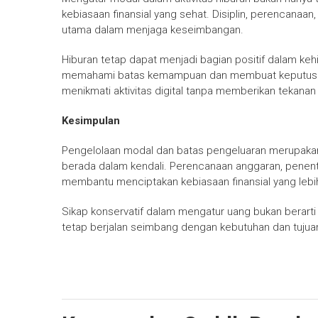
kebiasaan finansial yang sehat. Disiplin, perencana
utama dalam menjaga keseimbangan.
Hiburan tetap dapat menjadi bagian positif dalam ke
memahami batas kemampuan dan membuat keputusan
menikmati aktivitas digital tanpa memberikan tekanan
Kesimpulan
Pengelolaan modal dan batas pengeluaran merupakan 
berada dalam kendali. Perencanaan anggaran, penent
membantu menciptakan kebiasaan finansial yang lebi
Sikap konservatif dalam mengatur uang bukan berart
tetap berjalan seimbang dengan kebutuhan dan tujua