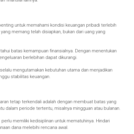
n finansial lainnya.
penting untuk memahami kondisi keuangan pribadi terlebih
a yang memang telah disiapkan, bukan dari uang yang
hui batas kemampuan finansialnya. Dengan menentukan
pengeluaran berlebihan dapat dikurangi.
i selalu mengutamakan kebutuhan utama dan menjadikan
ggu stabilitas keuangan.
uaran tetap terkendali adalah dengan membuat batas yang
ntu dalam periode tertentu, misalnya mingguan atau bulanan.
perlu memiliki kedisiplinan untuk mematuhinya. Hindari
aan dana melebihi rencana awal.