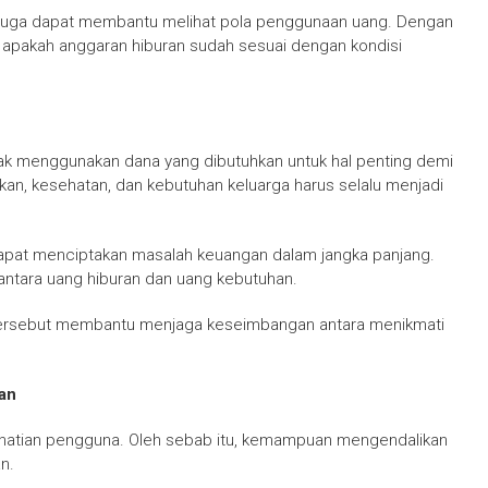
juga dapat membantu melihat pola penggunaan uang. Dengan
 apakah anggaran hiburan sudah sesuai dengan kondisi
dak menggunakan dana yang dibutuhkan untuk hal penting demi
dikan, kesehatan, dan kebutuhan keluarga harus selalu menjadi
apat menciptakan masalah keuangan dalam jangka panjang.
antara uang hiburan dan uang kebutuhan.
 tersebut membantu menjaga keseimbangan antara menikmati
an
 perhatian pengguna. Oleh sebab itu, kemampuan mengendalikan
n.