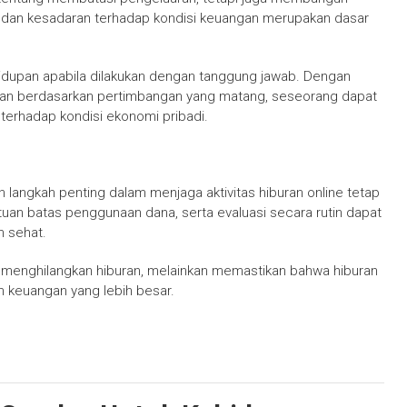
an, dan kesadaran terhadap kondisi keuangan merupakan dasar
hidupan apabila dilakukan dengan tanggung jawab. Dengan
 berdasarkan pertimbangan yang matang, seseorang dapat
 terhadap kondisi ekonomi pribadi.
langkah penting dalam menjaga aktivitas hiburan online tetap
uan batas penggunaan dana, serta evaluasi secara rutin dapat
h sehat.
i menghilangkan hiburan, melainkan memastikan bahwa hiburan
n keuangan yang lebih besar.