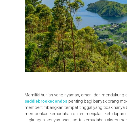
Memiliki hunian yang nyaman, aman, dan mendukung 
saddlebrookecondos
penting bagi banyak orang mo
mempertimbangkan tempat tinggal yang tidak hanya b
memberikan kemudahan dalam menjalani kehidupan sehar
lingkungan, kenyamanan, serta kemudahan akses menja