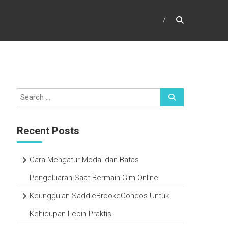
Recent Posts
Cara Mengatur Modal dan Batas
Pengeluaran Saat Bermain Gim Online
Keunggulan SaddleBrookeCondos Untuk
Kehidupan Lebih Praktis