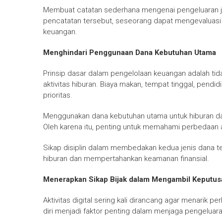
Membuat catatan sederhana mengenai pengeluaran 
pencatatan tersebut, seseorang dapat mengevaluasi
keuangan.
Menghindari Penggunaan Dana Kebutuhan Utama
Prinsip dasar dalam pengelolaan keuangan adalah ti
aktivitas hiburan. Biaya makan, tempat tinggal, pendi
prioritas.
Menggunakan dana kebutuhan utama untuk hiburan d
Oleh karena itu, penting untuk memahami perbedaan 
Sikap disiplin dalam membedakan kedua jenis dana
hiburan dan mempertahankan keamanan finansial.
Menerapkan Sikap Bijak dalam Mengambil Keputus
Aktivitas digital sering kali dirancang agar menarik
diri menjadi faktor penting dalam menjaga pengeluara