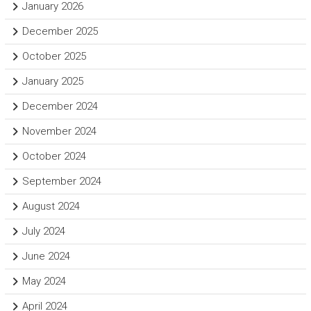
January 2026
December 2025
October 2025
January 2025
December 2024
November 2024
October 2024
September 2024
August 2024
July 2024
June 2024
May 2024
April 2024