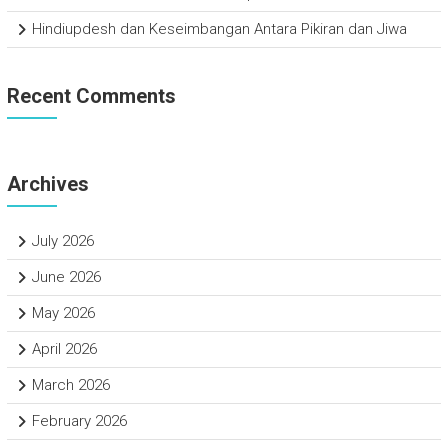
Hindiupdesh dan Keseimbangan Antara Pikiran dan Jiwa
Recent Comments
Archives
July 2026
June 2026
May 2026
April 2026
March 2026
February 2026