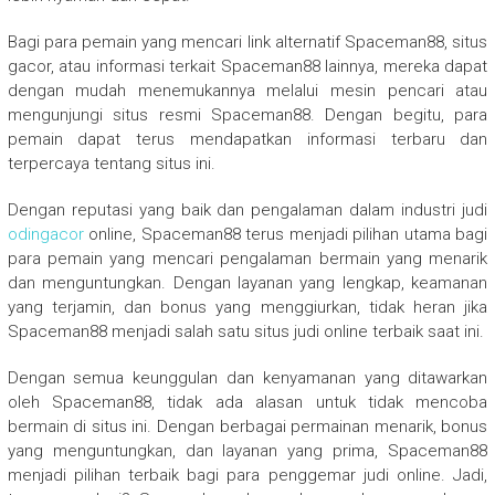
Bagi para pemain yang mencari link alternatif Spaceman88, situs
gacor, atau informasi terkait Spaceman88 lainnya, mereka dapat
dengan mudah menemukannya melalui mesin pencari atau
mengunjungi situs resmi Spaceman88. Dengan begitu, para
pemain dapat terus mendapatkan informasi terbaru dan
terpercaya tentang situs ini.
Dengan reputasi yang baik dan pengalaman dalam industri judi
odingacor
online, Spaceman88 terus menjadi pilihan utama bagi
para pemain yang mencari pengalaman bermain yang menarik
dan menguntungkan. Dengan layanan yang lengkap, keamanan
yang terjamin, dan bonus yang menggiurkan, tidak heran jika
Spaceman88 menjadi salah satu situs judi online terbaik saat ini.
Dengan semua keunggulan dan kenyamanan yang ditawarkan
oleh Spaceman88, tidak ada alasan untuk tidak mencoba
bermain di situs ini. Dengan berbagai permainan menarik, bonus
yang menguntungkan, dan layanan yang prima, Spaceman88
menjadi pilihan terbaik bagi para penggemar judi online. Jadi,