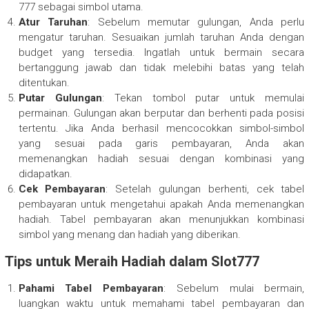
777 sebagai simbol utama.
Atur Taruhan
: Sebelum memutar gulungan, Anda perlu
mengatur taruhan. Sesuaikan jumlah taruhan Anda dengan
budget yang tersedia. Ingatlah untuk bermain secara
bertanggung jawab dan tidak melebihi batas yang telah
ditentukan.
Putar Gulungan
: Tekan tombol putar untuk memulai
permainan. Gulungan akan berputar dan berhenti pada posisi
tertentu. Jika Anda berhasil mencocokkan simbol-simbol
yang sesuai pada garis pembayaran, Anda akan
memenangkan hadiah sesuai dengan kombinasi yang
didapatkan.
Cek Pembayaran
: Setelah gulungan berhenti, cek tabel
pembayaran untuk mengetahui apakah Anda memenangkan
hadiah. Tabel pembayaran akan menunjukkan kombinasi
simbol yang menang dan hadiah yang diberikan.
Tips untuk Meraih Hadiah dalam Slot777
Pahami Tabel Pembayaran
: Sebelum mulai bermain,
luangkan waktu untuk memahami tabel pembayaran dan