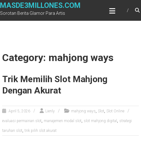
Skip
MASDE3MILLONES.COM
to
Sorotan Berita Glamor Para Artis
content
Category: mahjong ways
Trik Memilih Slot Mahjong
Dengan Akurat
,
,
April 5, 2026
Lienly
mahjong ways
Slot
Slot Online
,
,
,
evaluasi permainan slot
manajemen modal slot
slot mahjong digital
strategi
,
taruhan slot
trik pilih slot akurat