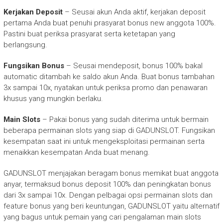
Kerjakan Deposit
– Seusai akun Anda aktif, kerjakan deposit
pertama Anda buat penuhi prasyarat bonus new anggota 100%.
Pastini buat periksa prasyarat serta ketetapan yang
berlangsung.
Fungsikan Bonus
– Seusai mendeposit, bonus 100% bakal
automatic ditambah ke saldo akun Anda. Buat bonus tambahan
3x sampai 10x, nyatakan untuk periksa promo dan penawaran
khusus yang mungkin berlaku.
Main Slots
– Pakai bonus yang sudah diterima untuk bermain
beberapa permainan slots yang siap di GADUNSLOT. Fungsikan
kesempatan saat ini untuk mengeksploitasi permainan serta
menaikkan kesempatan Anda buat menang.
GADUNSLOT menjajakan beragam bonus memikat buat anggota
anyar, termaksud bonus deposit 100% dan peningkatan bonus
dari 3x sampai 10x. Dengan pelbagai opsi permainan slots dan
feature bonus yang beri keuntungan, GADUNSLOT yaitu alternatif
yang bagus untuk pemain yang cari pengalaman main slots