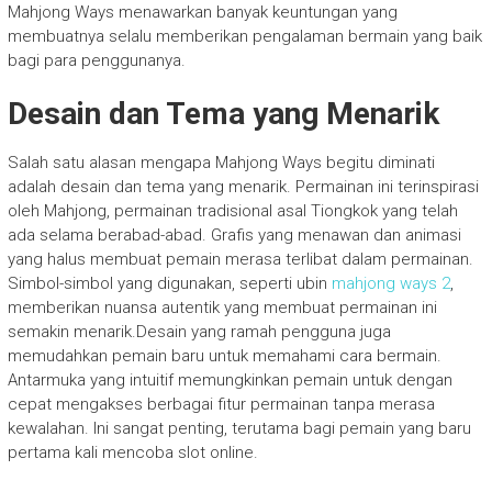
Mahjong Ways menawarkan banyak keuntungan yang
membuatnya selalu memberikan pengalaman bermain yang baik
bagi para penggunanya.
Desain dan Tema yang Menarik
Salah satu alasan mengapa Mahjong Ways begitu diminati
adalah desain dan tema yang menarik. Permainan ini terinspirasi
oleh Mahjong, permainan tradisional asal Tiongkok yang telah
ada selama berabad-abad. Grafis yang menawan dan animasi
yang halus membuat pemain merasa terlibat dalam permainan.
Simbol-simbol yang digunakan, seperti ubin
mahjong ways 2
,
memberikan nuansa autentik yang membuat permainan ini
semakin menarik.Desain yang ramah pengguna juga
memudahkan pemain baru untuk memahami cara bermain.
Antarmuka yang intuitif memungkinkan pemain untuk dengan
cepat mengakses berbagai fitur permainan tanpa merasa
kewalahan. Ini sangat penting, terutama bagi pemain yang baru
pertama kali mencoba slot online.