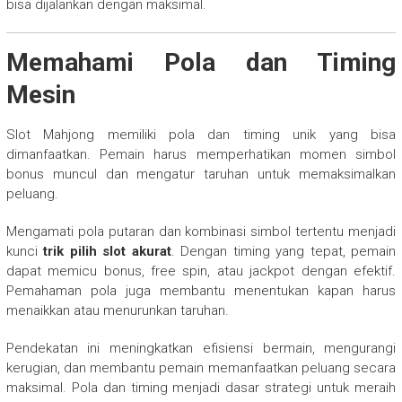
bisa dijalankan dengan maksimal.
Memahami Pola dan Timing
Mesin
Slot Mahjong memiliki pola dan timing unik yang bisa
dimanfaatkan. Pemain harus memperhatikan momen simbol
bonus muncul dan mengatur taruhan untuk memaksimalkan
peluang.
Mengamati pola putaran dan kombinasi simbol tertentu menjadi
kunci
trik pilih slot akurat
. Dengan timing yang tepat, pemain
dapat memicu bonus, free spin, atau jackpot dengan efektif.
Pemahaman pola juga membantu menentukan kapan harus
menaikkan atau menurunkan taruhan.
Pendekatan ini meningkatkan efisiensi bermain, mengurangi
kerugian, dan membantu pemain memanfaatkan peluang secara
maksimal. Pola dan timing menjadi dasar strategi untuk meraih