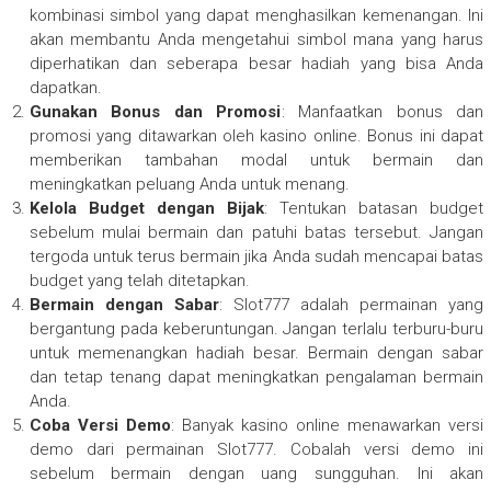
kombinasi simbol yang dapat menghasilkan kemenangan. Ini
akan membantu Anda mengetahui simbol mana yang harus
diperhatikan dan seberapa besar hadiah yang bisa Anda
dapatkan.
Gunakan Bonus dan Promosi
: Manfaatkan bonus dan
promosi yang ditawarkan oleh kasino online. Bonus ini dapat
memberikan tambahan modal untuk bermain dan
meningkatkan peluang Anda untuk menang.
Kelola Budget dengan Bijak
: Tentukan batasan budget
sebelum mulai bermain dan patuhi batas tersebut. Jangan
tergoda untuk terus bermain jika Anda sudah mencapai batas
budget yang telah ditetapkan.
Bermain dengan Sabar
: Slot777 adalah permainan yang
bergantung pada keberuntungan. Jangan terlalu terburu-buru
untuk memenangkan hadiah besar. Bermain dengan sabar
dan tetap tenang dapat meningkatkan pengalaman bermain
Anda.
Coba Versi Demo
: Banyak kasino online menawarkan versi
demo dari permainan Slot777. Cobalah versi demo ini
sebelum bermain dengan uang sungguhan. Ini akan