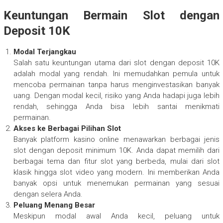
Keuntungan Bermain Slot dengan
Deposit 10K
Modal Terjangkau
Salah satu keuntungan utama dari slot dengan deposit 10K
adalah modal yang rendah. Ini memudahkan pemula untuk
mencoba permainan tanpa harus menginvestasikan banyak
uang. Dengan modal kecil, risiko yang Anda hadapi juga lebih
rendah, sehingga Anda bisa lebih santai menikmati
permainan.
Akses ke Berbagai Pilihan Slot
Banyak platform kasino online menawarkan berbagai jenis
slot dengan deposit minimum 10K. Anda dapat memilih dari
berbagai tema dan fitur slot yang berbeda, mulai dari slot
klasik hingga slot video yang modern. Ini memberikan Anda
banyak opsi untuk menemukan permainan yang sesuai
dengan selera Anda.
Peluang Menang Besar
Meskipun modal awal Anda kecil, peluang untuk