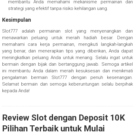
membantu Anda memahami mekanisme permainan dan
strategi yang efektif tanpa risiko kehilangan uang.
Kesimpulan
Slot777 adalah permainan slot yang menyenangkan dan
menawarkan peluang untuk meraih hadiah besar. Dengan
memahami cara kerja permainan, mengikuti langkah-langkah
yang benar, dan menerapkan tips yang diberikan, Anda dapat
meningkatkan peluang Anda untuk menang. Selalu ingat untuk
bermain dengan bijak dan bertanggung jawab. Semoga artikel
ini membantu Anda dalam meraih kesuksesan dan menikmati
pengalaman bermain Slot777 dengan penuh kesenangan.
Selamat bermain dan semoga keberuntungan selalu berpihak
kepada Anda!
Review Slot dengan Deposit 10K
Pilihan Terbaik untuk Mulai