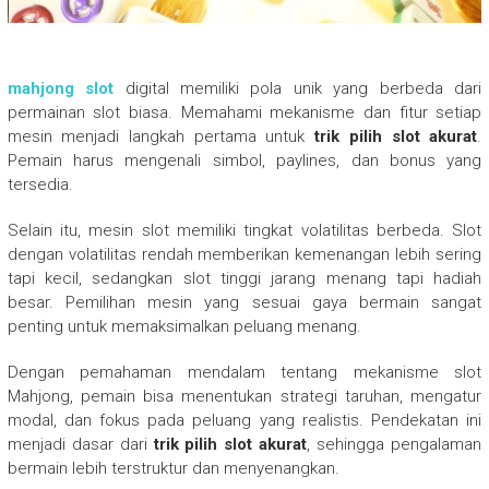
mahjong slot
digital memiliki pola unik yang berbeda dari
permainan slot biasa. Memahami mekanisme dan fitur setiap
mesin menjadi langkah pertama untuk
trik pilih slot akurat
.
Pemain harus mengenali simbol, paylines, dan bonus yang
tersedia.
Selain itu, mesin slot memiliki tingkat volatilitas berbeda. Slot
dengan volatilitas rendah memberikan kemenangan lebih sering
tapi kecil, sedangkan slot tinggi jarang menang tapi hadiah
besar. Pemilihan mesin yang sesuai gaya bermain sangat
penting untuk memaksimalkan peluang menang.
Dengan pemahaman mendalam tentang mekanisme slot
Mahjong, pemain bisa menentukan strategi taruhan, mengatur
modal, dan fokus pada peluang yang realistis. Pendekatan ini
menjadi dasar dari
trik pilih slot akurat
, sehingga pengalaman
bermain lebih terstruktur dan menyenangkan.