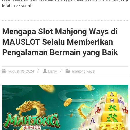
lebih maksimal.
Mengapa Slot Mahjong Ways di
MAUSLOT Selalu Memberikan
Pengalaman Bermain yang Baik
August 18, 2024
Lienly
mahjong ways