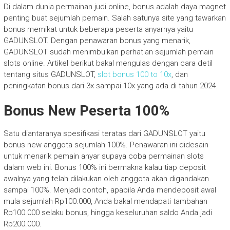
Di dalam dunia permainan judi online, bonus adalah daya magnet
penting buat sejumlah pemain. Salah satunya site yang tawarkan
bonus memikat untuk beberapa peserta anyarnya yaitu
GADUNSLOT. Dengan penawaran bonus yang menarik,
GADUNSLOT sudah menimbulkan perhatian sejumlah pemain
slots online. Artikel berikut bakal mengulas dengan cara detil
tentang situs GADUNSLOT,
slot bonus 100 to 10x
, dan
peningkatan bonus dari 3x sampai 10x yang ada di tahun 2024.
Bonus New Peserta 100%
Satu diantaranya spesifikasi teratas dari GADUNSLOT yaitu
bonus new anggota sejumlah 100%. Penawaran ini didesain
untuk menarik pemain anyar supaya coba permainan slots
dalam web ini. Bonus 100% ini bermakna kalau tiap deposit
awalnya yang telah dilakukan oleh anggota akan digandakan
sampai 100%. Menjadi contoh, apabila Anda mendeposit awal
mula sejumlah Rp100.000, Anda bakal mendapati tambahan
Rp100.000 selaku bonus, hingga keseluruhan saldo Anda jadi
Rp200.000.