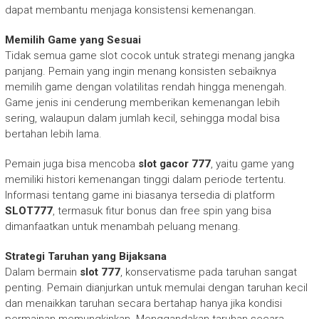
dapat membantu menjaga konsistensi kemenangan.
Memilih Game yang Sesuai
Tidak semua game slot cocok untuk strategi menang jangka
panjang. Pemain yang ingin menang konsisten sebaiknya
memilih game dengan volatilitas rendah hingga menengah.
Game jenis ini cenderung memberikan kemenangan lebih
sering, walaupun dalam jumlah kecil, sehingga modal bisa
bertahan lebih lama.
Pemain juga bisa mencoba
slot gacor 777
, yaitu game yang
memiliki histori kemenangan tinggi dalam periode tertentu.
Informasi tentang game ini biasanya tersedia di platform
SLOT777
, termasuk fitur bonus dan free spin yang bisa
dimanfaatkan untuk menambah peluang menang.
Strategi Taruhan yang Bijaksana
Dalam bermain
slot 777
, konservatisme pada taruhan sangat
penting. Pemain dianjurkan untuk memulai dengan taruhan kecil
dan menaikkan taruhan secara bertahap hanya jika kondisi
permainan memungkinkan. Menggandakan taruhan secara