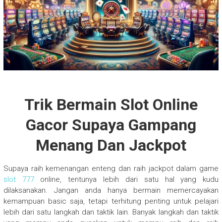
Trik Bermain Slot Online
Gacor Supaya Gampang
Menang Dan Jackpot
Supaya raih kemenangan enteng dan raih jackpot dalam game
slot 777
online, tentunya lebih dari satu hal yang kudu
dilaksanakan. Jangan anda hanya bermain memercayakan
kemampuan basic saja, tetapi terhitung penting untuk pelajari
lebih dari satu langkah dan taktik lain. Banyak langkah dan taktik