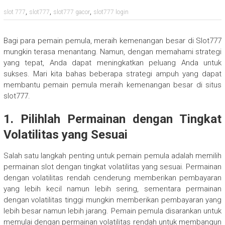
,
,
,
slot 777
slot777
slot777 gacor
slot777 login
Bagi para pemain pemula, meraih kemenangan besar di Slot777
mungkin terasa menantang. Namun, dengan memahami strategi
yang tepat, Anda dapat meningkatkan peluang Anda untuk
sukses. Mari kita bahas beberapa strategi ampuh yang dapat
membantu pemain pemula meraih kemenangan besar di situs
slot777.
1. Pilihlah Permainan dengan Tingkat
Volatilitas yang Sesuai
Salah satu langkah penting untuk pemain pemula adalah memilih
permainan slot dengan tingkat volatilitas yang sesuai. Permainan
dengan volatilitas rendah cenderung memberikan pembayaran
yang lebih kecil namun lebih sering, sementara permainan
dengan volatilitas tinggi mungkin memberikan pembayaran yang
lebih besar namun lebih jarang. Pemain pemula disarankan untuk
memulai dengan permainan volatilitas rendah untuk membangun