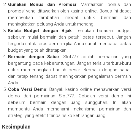
Gunakan Bonus dan Promosi
: Manfaatkan bonus dan
promosi yang ditawarkan oleh kasino online. Bonus ini dapat
memberikan tambahan modal untuk bermain dan
meningkatkan peluang Anda untuk menang.
Kelola Budget dengan Bijak
: Tentukan batasan budget
sebelum mulai bermain dan patuhi batas tersebut. Jangan
tergoda untuk terus bermain jika Anda sudah mencapai batas
budget yang telah ditetapkan.
Bermain dengan Sabar
: Slot777 adalah permainan yang
bergantung pada keberuntungan. Jangan terlalu terburu-buru
untuk memenangkan hadiah besar. Bermain dengan sabar
dan tetap tenang dapat meningkatkan pengalaman bermain
Anda.
Coba Versi Demo
: Banyak kasino online menawarkan versi
demo dari permainan Slot777. Cobalah versi demo ini
sebelum bermain dengan uang sungguhan. Ini akan
membantu Anda memahami mekanisme permainan dan
strategi yang efektif tanpa risiko kehilangan uang.
Kesimpulan