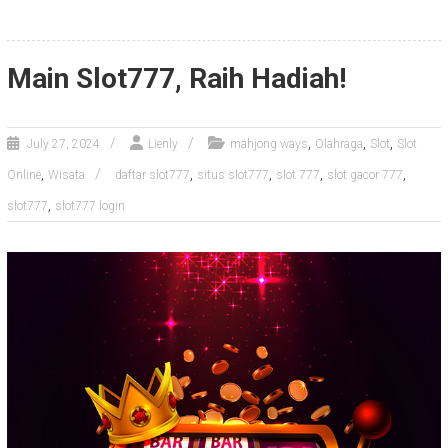
Main Slot777, Raih Hadiah!
,
,
,
July 27, 2024
Lienly
mahjong ways
Olahraga
Slot
Slot
,
,
,
,
,
Online
Wisata
daftar slot777
situs slot777
slot 777
slot gacor 777
,
slot777
slot777 login