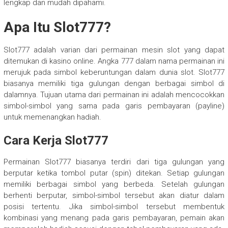
lengkap dan mudah dipahami.
Apa Itu Slot777?
Slot777 adalah varian dari permainan mesin slot yang dapat
ditemukan di kasino online. Angka 777 dalam nama permainan ini
merujuk pada simbol keberuntungan dalam dunia slot. Slot777
biasanya memiliki tiga gulungan dengan berbagai simbol di
dalamnya. Tujuan utama dari permainan ini adalah mencocokkan
simbol-simbol yang sama pada garis pembayaran (payline)
untuk memenangkan hadiah.
Cara Kerja Slot777
Permainan Slot777 biasanya terdiri dari tiga gulungan yang
berputar ketika tombol putar (spin) ditekan. Setiap gulungan
memiliki berbagai simbol yang berbeda. Setelah gulungan
berhenti berputar, simbol-simbol tersebut akan diatur dalam
posisi tertentu. Jika simbol-simbol tersebut membentuk
kombinasi yang menang pada garis pembayaran, pemain akan