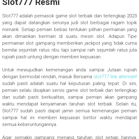
Slot777 Resmi
Slot777 adalah pemasok game slot terbaik dan terlengkap 2023
yang dapat datangkan serunya judi slot berbagai ragam topik
menarik. Setiap pemain bebas tentukan pilihan permainan yang
akan dimainkan bermain di suatu mesin slot. Adapun Tipe
permainan slot gampang memberikan jackpot yang tidak cuma
bernilai sejumlah ratus ribu tapi sampai raih sejumlah ratus juta
rupiah pasti untung dengan memberi kepuasan.
Untuk mewujudkan kemenangan anda sampai Jutaan rupiah
dengan bermodal rendah, masuk Bersama
slot777 link alternatif
sudah pasti adalah suatu hal keputusan paling tepat. Di sini,
pemain selalu disajikan servis game slot terbaik dan terlengkap
dan sudah pasti berkualitas, sampai pemain akan gampang
waktu mendapat kenyamanan taruhan slot terbaik. Selain itu,
Slot777 sudah pasti dapat jamin semua kemenangan pemain
sampai hal ini memberi kepuasan bettor waktu mendapat
semua keberuntungannya.
Agar semakin gampang menang taruhan slot setiap harinya,