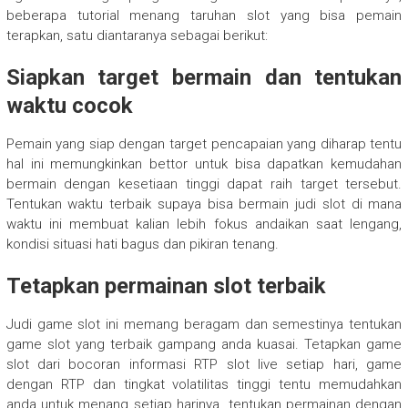
beberapa tutorial menang taruhan slot yang bisa pemain
terapkan, satu diantaranya sebagai berikut:
Siapkan target bermain dan tentukan
waktu cocok
Pemain yang siap dengan target pencapaian yang diharap tentu
hal ini memungkinkan bettor untuk bisa dapatkan kemudahan
bermain dengan kesetiaan tinggi dapat raih target tersebut.
Tentukan waktu terbaik supaya bisa bermain judi slot di mana
waktu ini membuat kalian lebih fokus andaikan saat lengang,
kondisi situasi hati bagus dan pikiran tenang.
Tetapkan permainan slot terbaik
Judi game slot ini memang beragam dan semestinya tentukan
game slot yang terbaik gampang anda kuasai. Tetapkan game
slot dari bocoran informasi RTP slot live setiap hari, game
dengan RTP dan tingkat volatilitas tinggi tentu memudahkan
anda untuk menang setiap harinya. tentukan permainan dengan