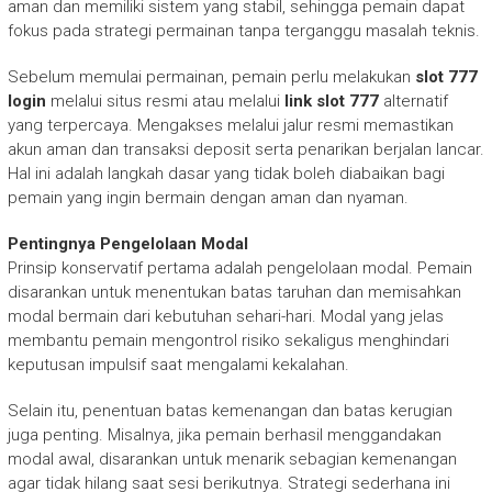
aman dan memiliki sistem yang stabil, sehingga pemain dapat
fokus pada strategi permainan tanpa terganggu masalah teknis.
Sebelum memulai permainan, pemain perlu melakukan
slot 777
login
melalui situs resmi atau melalui
link slot 777
alternatif
yang terpercaya. Mengakses melalui jalur resmi memastikan
akun aman dan transaksi deposit serta penarikan berjalan lancar.
Hal ini adalah langkah dasar yang tidak boleh diabaikan bagi
pemain yang ingin bermain dengan aman dan nyaman.
Pentingnya Pengelolaan Modal
Prinsip konservatif pertama adalah pengelolaan modal. Pemain
disarankan untuk menentukan batas taruhan dan memisahkan
modal bermain dari kebutuhan sehari-hari. Modal yang jelas
membantu pemain mengontrol risiko sekaligus menghindari
keputusan impulsif saat mengalami kekalahan.
Selain itu, penentuan batas kemenangan dan batas kerugian
juga penting. Misalnya, jika pemain berhasil menggandakan
modal awal, disarankan untuk menarik sebagian kemenangan
agar tidak hilang saat sesi berikutnya. Strategi sederhana ini