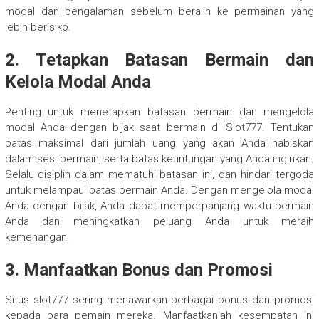
modal dan pengalaman sebelum beralih ke permainan yang
lebih berisiko.
2. Tetapkan Batasan Bermain dan
Kelola Modal Anda
Penting untuk menetapkan batasan bermain dan mengelola
modal Anda dengan bijak saat bermain di Slot777. Tentukan
batas maksimal dari jumlah uang yang akan Anda habiskan
dalam sesi bermain, serta batas keuntungan yang Anda inginkan.
Selalu disiplin dalam mematuhi batasan ini, dan hindari tergoda
untuk melampaui batas bermain Anda. Dengan mengelola modal
Anda dengan bijak, Anda dapat memperpanjang waktu bermain
Anda dan meningkatkan peluang Anda untuk meraih
kemenangan.
3. Manfaatkan Bonus dan Promosi
Situs slot777 sering menawarkan berbagai bonus dan promosi
kepada para pemain mereka. Manfaatkanlah kesempatan ini