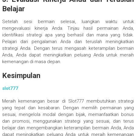
Belajar
Setelah sesi bermain selesai, luangkan waktu untuk
mengevaluasi kinerja Anda. Tinjau hasil permainan Anda,
identifikasi strategi apa yang berhasil dan mana yang tidak.
Pelajari dari pengalaman Anda dan teruslah meningkatkan
strategi Anda. Dengan terus mengasah keterampilan bermain
Anda, Anda dapat meningkatkan peluang Anda untuk meraih
kemenangan di masa depan.
Kesimpulan
slot777
Meraih kemenangan besar di Slot777 membutuhkan strategi
yang tepat dan kesabaran. Dengan memilih permainan yang
sesuai, mengelola modal dengan bijak, memanfaatkan bonus
dan promosi, menggunakan strategi yang sesuai, dan terus
belajar dan mengembangkan keterampilan bermain Anda, Anda
dapat meningkatkan peluang Anda untuk meraih kemenangan