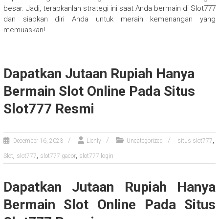
besar. Jadi, terapkanlah strategi ini saat Anda bermain di Slot777
dan siapkan diri Anda untuk meraih kemenangan yang
memuaskan!
Dapatkan Jutaan Rupiah Hanya
Bermain Slot Online Pada Situs
Slot777 Resmi
,
December 16, 2023
Lienly
Uncategorized
situs slot777
,
,
,
Slot
slot777
slot777 gacor
slot777 login
Dapatkan Jutaan Rupiah Hanya
Bermain Slot Online Pada Situs