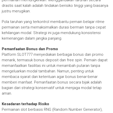
drastis saat kalah adalah tindakan berisiko tinggi yang biasanya
justru merugikan.
Pola taruhan yang terkontrol membantu pemain belajar ritme
permainan serta memaksimalkan durasi bermain tanpa cepat
kehilangan modal. Strategi ini juga mendukung konsistensi
kemenangan dalam jangka panjang.
Pemanfaatan Bonus dan Promo
Platform SLOT777 menyediakan berbagai bonus dan promo
menarik, termasuk bonus deposit dan free spin. Pemain dapat
memanfaatkan fasilitas ini untuk menambah putaran tanpa
mengeluarkan modal tambahan. Namun, penting untuk
membaca syarat dan ketentuan agar bonus benar-benar
memberi manfaat. Pemanfaatan bonus secara bijak adalah
bagian dari strategi konservatif untuk menjaga modal tetap
aman.
Kesadaran terhadap Risiko
Permainan slot berbasis RNG (Random Number Generator),