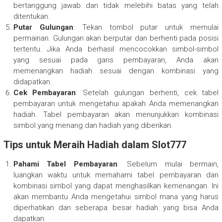
bertanggung jawab dan tidak melebihi batas yang telah
ditentukan.
Putar Gulungan
: Tekan tombol putar untuk memulai
permainan. Gulungan akan berputar dan berhenti pada posisi
tertentu. Jika Anda berhasil mencocokkan simbol-simbol
yang sesuai pada garis pembayaran, Anda akan
memenangkan hadiah sesuai dengan kombinasi yang
didapatkan.
Cek Pembayaran
: Setelah gulungan berhenti, cek tabel
pembayaran untuk mengetahui apakah Anda memenangkan
hadiah. Tabel pembayaran akan menunjukkan kombinasi
simbol yang menang dan hadiah yang diberikan.
Tips untuk Meraih Hadiah dalam Slot777
Pahami Tabel Pembayaran
: Sebelum mulai bermain,
luangkan waktu untuk memahami tabel pembayaran dan
kombinasi simbol yang dapat menghasilkan kemenangan. Ini
akan membantu Anda mengetahui simbol mana yang harus
diperhatikan dan seberapa besar hadiah yang bisa Anda
dapatkan.