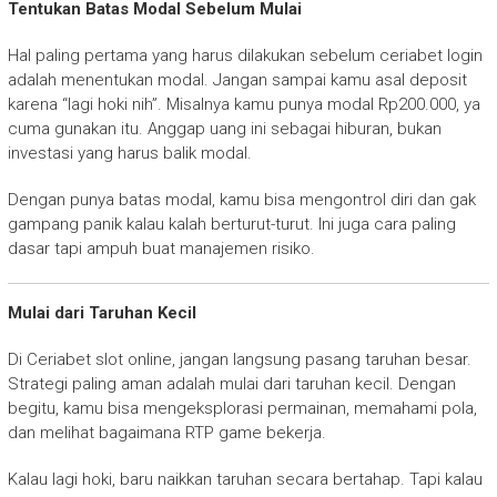
Tentukan Batas Modal Sebelum Mulai
Hal paling pertama yang harus dilakukan sebelum ceriabet login
adalah menentukan modal. Jangan sampai kamu asal deposit
karena “lagi hoki nih”. Misalnya kamu punya modal Rp200.000, ya
cuma gunakan itu. Anggap uang ini sebagai hiburan, bukan
investasi yang harus balik modal.
Dengan punya batas modal, kamu bisa mengontrol diri dan gak
gampang panik kalau kalah berturut-turut. Ini juga cara paling
dasar tapi ampuh buat manajemen risiko.
Mulai dari Taruhan Kecil
Di Ceriabet slot online, jangan langsung pasang taruhan besar.
Strategi paling aman adalah mulai dari taruhan kecil. Dengan
begitu, kamu bisa mengeksplorasi permainan, memahami pola,
dan melihat bagaimana RTP game bekerja.
Kalau lagi hoki, baru naikkan taruhan secara bertahap. Tapi kalau