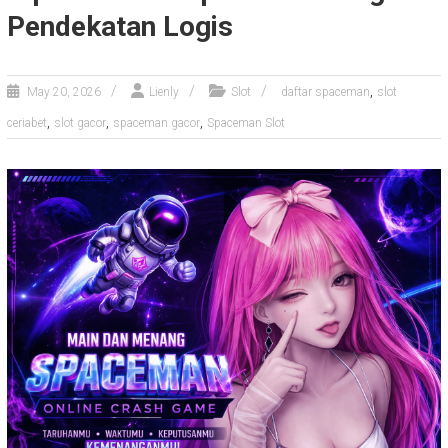
Pendekatan Logis
,
May 20, 2026
Lienly
Slot
daftar spaceman
slot
,
,
,
ceriabet
slot gacor
spaceman gacor
Spaceman Slot