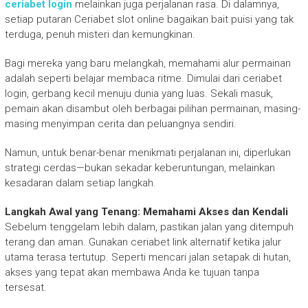
ceriabet login
melainkan juga perjalanan rasa. Di dalamnya,
setiap putaran Ceriabet slot online bagaikan bait puisi yang tak
terduga, penuh misteri dan kemungkinan.
Bagi mereka yang baru melangkah, memahami alur permainan
adalah seperti belajar membaca ritme. Dimulai dari ceriabet
login, gerbang kecil menuju dunia yang luas. Sekali masuk,
pemain akan disambut oleh berbagai pilihan permainan, masing-
masing menyimpan cerita dan peluangnya sendiri.
Namun, untuk benar-benar menikmati perjalanan ini, diperlukan
strategi cerdas—bukan sekadar keberuntungan, melainkan
kesadaran dalam setiap langkah.
Langkah Awal yang Tenang: Memahami Akses dan Kendali
Sebelum tenggelam lebih dalam, pastikan jalan yang ditempuh
terang dan aman. Gunakan ceriabet link alternatif ketika jalur
utama terasa tertutup. Seperti mencari jalan setapak di hutan,
akses yang tepat akan membawa Anda ke tujuan tanpa
tersesat.