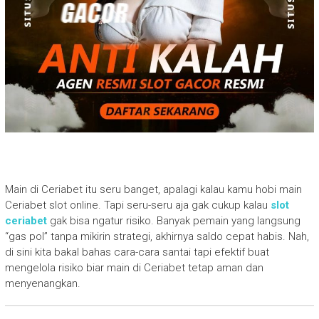
Main di Ceriabet itu seru banget, apalagi kalau kamu hobi main
Ceriabet slot online. Tapi seru-seru aja gak cukup kalau
slot
ceriabet
gak bisa ngatur risiko. Banyak pemain yang langsung
“gas pol” tanpa mikirin strategi, akhirnya saldo cepat habis. Nah,
di sini kita bakal bahas cara-cara santai tapi efektif buat
mengelola risiko biar main di Ceriabet tetap aman dan
menyenangkan.