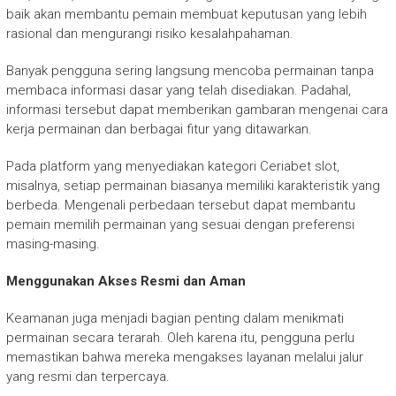
baik akan membantu pemain membuat keputusan yang lebih
rasional dan mengurangi risiko kesalahpahaman.
Banyak pengguna sering langsung mencoba permainan tanpa
membaca informasi dasar yang telah disediakan. Padahal,
informasi tersebut dapat memberikan gambaran mengenai cara
kerja permainan dan berbagai fitur yang ditawarkan.
Pada platform yang menyediakan kategori Ceriabet slot,
misalnya, setiap permainan biasanya memiliki karakteristik yang
berbeda. Mengenali perbedaan tersebut dapat membantu
pemain memilih permainan yang sesuai dengan preferensi
masing-masing.
Menggunakan Akses Resmi dan Aman
Keamanan juga menjadi bagian penting dalam menikmati
permainan secara terarah. Oleh karena itu, pengguna perlu
memastikan bahwa mereka mengakses layanan melalui jalur
yang resmi dan terpercaya.