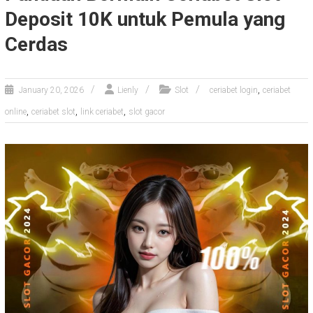
Deposit 10K untuk Pemula yang
Cerdas
,
January 20, 2026
Lienly
Slot
ceriabet login
ceriabet
,
,
,
online
ceriabet slot
link ceriabet
slot gacor