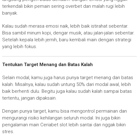
terkendali bikin pemain sering overbet dan malah rugi lebih
banyak.
Kalau sudah merasa emosi naik, lebih baik istirahat sebentar.
Bisa sambil minum kopi, dengar musik, atau jalan-jalan sebentar.
Setelah kepala lebih jernih, baru kembali main dengan strategi
yang lebih fokus.
Tentukan Target Menang dan Batas Kalah
Selain modal, kamu juga harus punya target menang dan batas
kalah. Misalnya, kalau sudah untung 50% dari modal awal, lebih
baik berhenti dulu. Begitu juga kalau sudah kalah sampai batas
tertentu, jangan dipaksain.
Dengan punya target, kamu bisa mengontrol permainan dan
mengurangi risiko kehilangan seluruh modal. Ini juga bikin
pengalaman main Ceriabet slot lebih santai dan nggak bikin
stres.