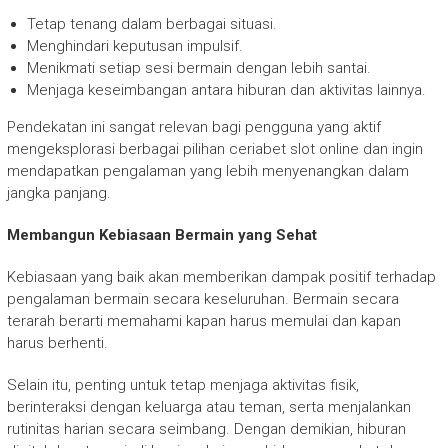
Tetap tenang dalam berbagai situasi.
Menghindari keputusan impulsif.
Menikmati setiap sesi bermain dengan lebih santai.
Menjaga keseimbangan antara hiburan dan aktivitas lainnya.
Pendekatan ini sangat relevan bagi pengguna yang aktif
mengeksplorasi berbagai pilihan ceriabet slot online dan ingin
mendapatkan pengalaman yang lebih menyenangkan dalam
jangka panjang.
Membangun Kebiasaan Bermain yang Sehat
Kebiasaan yang baik akan memberikan dampak positif terhadap
pengalaman bermain secara keseluruhan. Bermain secara
terarah berarti memahami kapan harus memulai dan kapan
harus berhenti.
Selain itu, penting untuk tetap menjaga aktivitas fisik,
berinteraksi dengan keluarga atau teman, serta menjalankan
rutinitas harian secara seimbang. Dengan demikian, hiburan