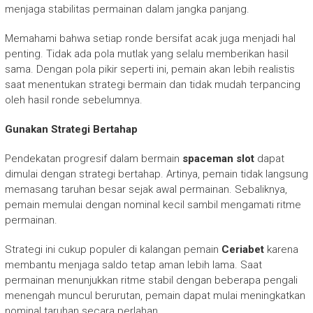
menjaga stabilitas permainan dalam jangka panjang.
Memahami bahwa setiap ronde bersifat acak juga menjadi hal
penting. Tidak ada pola mutlak yang selalu memberikan hasil
sama. Dengan pola pikir seperti ini, pemain akan lebih realistis
saat menentukan strategi bermain dan tidak mudah terpancing
oleh hasil ronde sebelumnya.
Gunakan Strategi Bertahap
Pendekatan progresif dalam bermain
spaceman slot
dapat
dimulai dengan strategi bertahap. Artinya, pemain tidak langsung
memasang taruhan besar sejak awal permainan. Sebaliknya,
pemain memulai dengan nominal kecil sambil mengamati ritme
permainan.
Strategi ini cukup populer di kalangan pemain
Ceriabet
karena
membantu menjaga saldo tetap aman lebih lama. Saat
permainan menunjukkan ritme stabil dengan beberapa pengali
menengah muncul berurutan, pemain dapat mulai meningkatkan
nominal taruhan secara perlahan.