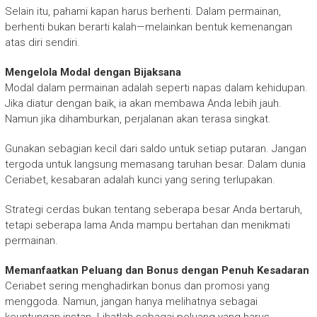
Selain itu, pahami kapan harus berhenti. Dalam permainan,
berhenti bukan berarti kalah—melainkan bentuk kemenangan
atas diri sendiri.
Mengelola Modal dengan Bijaksana
Modal dalam permainan adalah seperti napas dalam kehidupan.
Jika diatur dengan baik, ia akan membawa Anda lebih jauh.
Namun jika dihamburkan, perjalanan akan terasa singkat.
Gunakan sebagian kecil dari saldo untuk setiap putaran. Jangan
tergoda untuk langsung memasang taruhan besar. Dalam dunia
Ceriabet, kesabaran adalah kunci yang sering terlupakan.
Strategi cerdas bukan tentang seberapa besar Anda bertaruh,
tetapi seberapa lama Anda mampu bertahan dan menikmati
permainan.
Memanfaatkan Peluang dan Bonus dengan Penuh Kesadaran
Ceriabet sering menghadirkan bonus dan promosi yang
menggoda. Namun, jangan hanya melihatnya sebagai