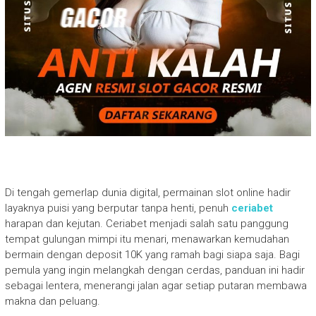
Di tengah gemerlap dunia digital, permainan slot online hadir
layaknya puisi yang berputar tanpa henti, penuh
ceriabet
harapan dan kejutan. Ceriabet menjadi salah satu panggung
tempat gulungan mimpi itu menari, menawarkan kemudahan
bermain dengan deposit 10K yang ramah bagi siapa saja. Bagi
pemula yang ingin melangkah dengan cerdas, panduan ini hadir
sebagai lentera, menerangi jalan agar setiap putaran membawa
makna dan peluang.