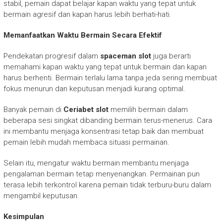
stabil, pemain dapat belajar kapan waktu yang tepat untuk
bermain agresif dan kapan harus lebih berhati-hati.
Memanfaatkan Waktu Bermain Secara Efektif
Pendekatan progresif dalam
spaceman slot
juga berarti
memahami kapan waktu yang tepat untuk bermain dan kapan
harus berhenti. Bermain terlalu lama tanpa jeda sering membuat
fokus menurun dan keputusan menjadi kurang optimal.
Banyak pemain di
Ceriabet slot
memilih bermain dalam
beberapa sesi singkat dibanding bermain terus-menerus. Cara
ini membantu menjaga konsentrasi tetap baik dan membuat
pemain lebih mudah membaca situasi permainan.
Selain itu, mengatur waktu bermain membantu menjaga
pengalaman bermain tetap menyenangkan. Permainan pun
terasa lebih terkontrol karena pemain tidak terburu-buru dalam
mengambil keputusan.
Kesimpulan