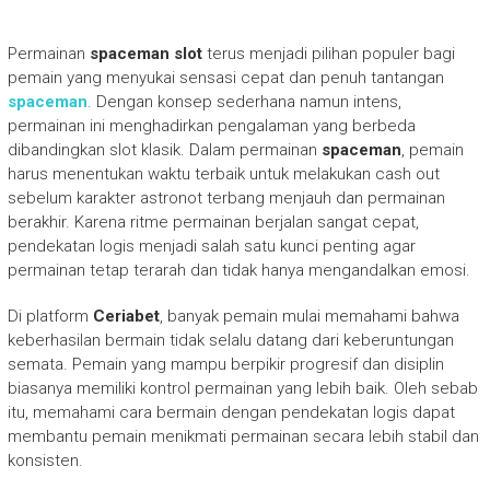
Permainan
spaceman slot
terus menjadi pilihan populer bagi
pemain yang menyukai sensasi cepat dan penuh tantangan
spaceman
. Dengan konsep sederhana namun intens,
permainan ini menghadirkan pengalaman yang berbeda
dibandingkan slot klasik. Dalam permainan
spaceman
, pemain
harus menentukan waktu terbaik untuk melakukan cash out
sebelum karakter astronot terbang menjauh dan permainan
berakhir. Karena ritme permainan berjalan sangat cepat,
pendekatan logis menjadi salah satu kunci penting agar
permainan tetap terarah dan tidak hanya mengandalkan emosi.
Di platform
Ceriabet
, banyak pemain mulai memahami bahwa
keberhasilan bermain tidak selalu datang dari keberuntungan
semata. Pemain yang mampu berpikir progresif dan disiplin
biasanya memiliki kontrol permainan yang lebih baik. Oleh sebab
itu, memahami cara bermain dengan pendekatan logis dapat
membantu pemain menikmati permainan secara lebih stabil dan
konsisten.