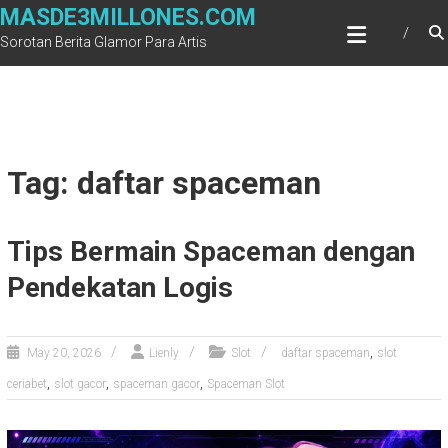
Skip
MASDE3MILLONES.COM
to
Sorotan Berita Glamor Para Artis
content
Tag: daftar spaceman
Tips Bermain Spaceman dengan
Pendekatan Logis
,
May 20, 2026
Lienly
Slot
daftar spaceman
slot
,
,
,
ceriabet
slot gacor
spaceman gacor
Spaceman Slot