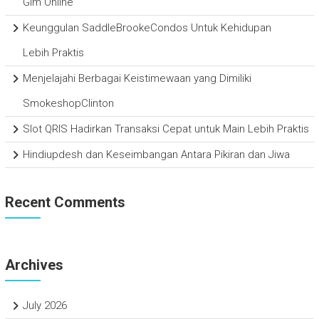
Gim Online
Keunggulan SaddleBrookeCondos Untuk Kehidupan
Lebih Praktis
Menjelajahi Berbagai Keistimewaan yang Dimiliki
SmokeshopClinton
Slot QRIS Hadirkan Transaksi Cepat untuk Main Lebih Praktis
Hindiupdesh dan Keseimbangan Antara Pikiran dan Jiwa
Recent Comments
Archives
July 2026