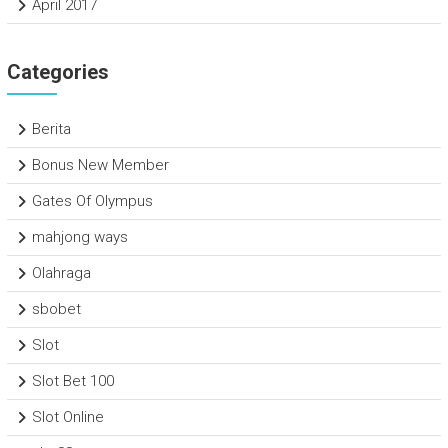
April 2017
Categories
Berita
Bonus New Member
Gates Of Olympus
mahjong ways
Olahraga
sbobet
Slot
Slot Bet 100
Slot Online