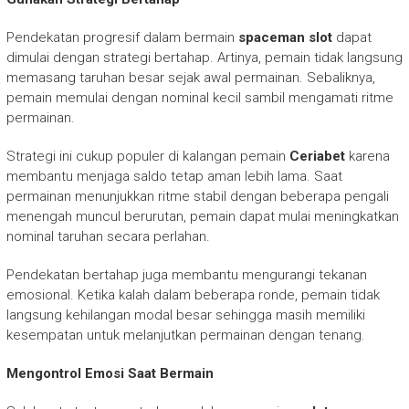
Pendekatan progresif dalam bermain
spaceman slot
dapat
dimulai dengan strategi bertahap. Artinya, pemain tidak langsung
memasang taruhan besar sejak awal permainan. Sebaliknya,
pemain memulai dengan nominal kecil sambil mengamati ritme
permainan.
Strategi ini cukup populer di kalangan pemain
Ceriabet
karena
membantu menjaga saldo tetap aman lebih lama. Saat
permainan menunjukkan ritme stabil dengan beberapa pengali
menengah muncul berurutan, pemain dapat mulai meningkatkan
nominal taruhan secara perlahan.
Pendekatan bertahap juga membantu mengurangi tekanan
emosional. Ketika kalah dalam beberapa ronde, pemain tidak
langsung kehilangan modal besar sehingga masih memiliki
kesempatan untuk melanjutkan permainan dengan tenang.
Mengontrol Emosi Saat Bermain