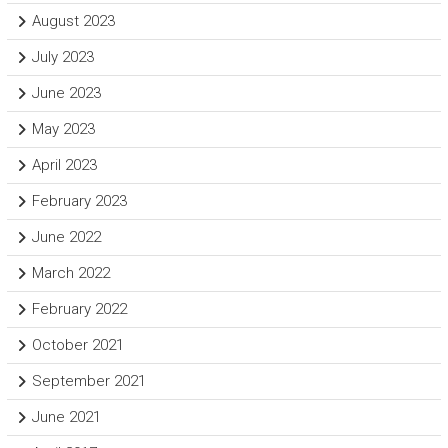
August 2023
July 2023
June 2023
May 2023
April 2023
February 2023
June 2022
March 2022
February 2022
October 2021
September 2021
June 2021