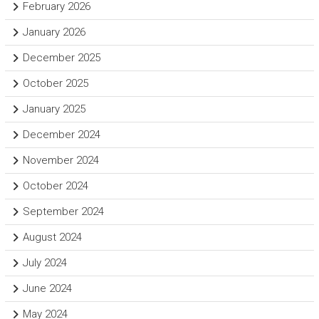
February 2026
January 2026
December 2025
October 2025
January 2025
December 2024
November 2024
October 2024
September 2024
August 2024
July 2024
June 2024
May 2024