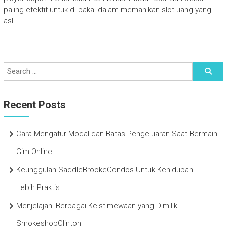
paling efektif untuk di pakai dalam memanikan slot uang yang
asli.
Recent Posts
Cara Mengatur Modal dan Batas Pengeluaran Saat Bermain
Gim Online
Keunggulan SaddleBrookeCondos Untuk Kehidupan
Lebih Praktis
Menjelajahi Berbagai Keistimewaan yang Dimiliki
SmokeshopClinton