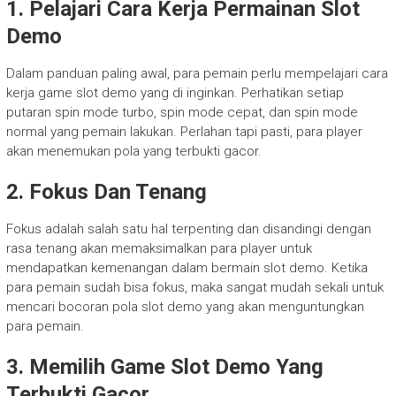
1. Pelajari Cara Kerja Permainan Slot
Demo
Dalam panduan paling awal, para pemain perlu mempelajari cara
kerja game slot demo yang di inginkan. Perhatikan setiap
putaran spin mode turbo, spin mode cepat, dan spin mode
normal yang pemain lakukan. Perlahan tapi pasti, para player
akan menemukan pola yang terbukti gacor.
2. Fokus Dan Tenang
Fokus adalah salah satu hal terpenting dan disandingi dengan
rasa tenang akan memaksimalkan para player untuk
mendapatkan kemenangan dalam bermain slot demo. Ketika
para pemain sudah bisa fokus, maka sangat mudah sekali untuk
mencari bocoran pola slot demo yang akan menguntungkan
para pemain.
3. Memilih Game Slot Demo Yang
Terbukti Gacor