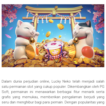
Dalam dunia perjudian online, Lucky Neko telah menjadi salah
satu permainan slot yang cukup populer. Dikembangkan oleh PG
Soft, permainan ini menawarkan berbagai fitur menarik serta
grafis yang memukau, memberikan pengalaman berjudi yang
seru dan menghibur bagi para pemain. Dengan popularitas yang