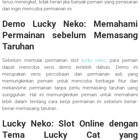
terus meningkat, tidak heran jika banyak pemain yang penasaran
dan ingin mencoba permainan ini.
Demo Lucky Neko: Memahami
Permainan sebelum Memasang
Taruhan
Sebelum memulai permainan slot
lucky neko
, para pemain
dapat mencoba versi demo terlebih dahulu. Demo ini
merupakan versi percobaan dari permainan asli, yang
memungkinkan pemain untuk mencoba berbagai fitur dan
mekanisme permainan tanpa perlu memasang taruhan uang
sungguhan. Hal ini memungkinkan pemain untuk memahami
lebih dalam tentang cara kerja permainan ini sebelum benar-
benar memasang taruhan.
Lucky Neko: Slot Online dengan
Tema Lucky Cat yang