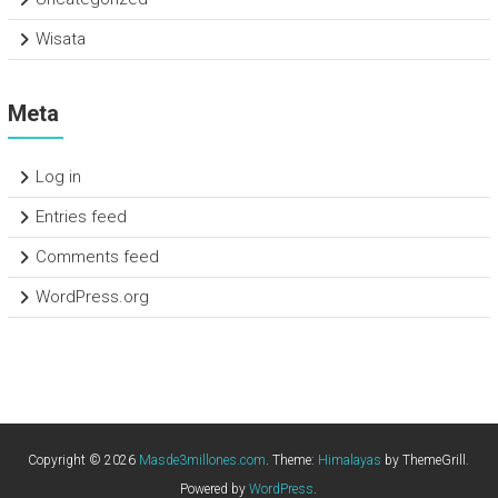
Wisata
Meta
Log in
Entries feed
Comments feed
WordPress.org
Copyright © 2026
Masde3millones.com
. Theme:
Himalayas
by ThemeGrill.
Powered by
WordPress
.