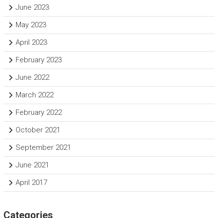
June 2023
May 2023
April 2023
February 2023
June 2022
March 2022
February 2022
October 2021
September 2021
June 2021
April 2017
Categories