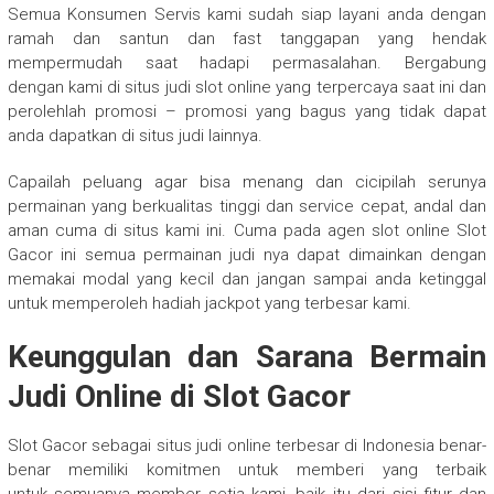
Semua Konsumen Servis kami sudah siap layani anda dengan
ramah dan santun dan fast tanggapan yang hendak
mempermudah saat hadapi permasalahan. Bergabung
dengan kami di situs judi slot online yang terpercaya saat ini dan
perolehlah promosi – promosi yang bagus yang tidak dapat
anda dapatkan di situs judi lainnya.
Capailah peluang agar bisa menang dan cicipilah serunya
permainan yang berkualitas tinggi dan service cepat, andal dan
aman cuma di situs kami ini. Cuma pada agen slot online Slot
Gacor ini semua permainan judi nya dapat dimainkan dengan
memakai modal yang kecil dan jangan sampai anda ketinggal
untuk memperoleh hadiah jackpot yang terbesar kami.
Keunggulan dan Sarana Bermain
Judi Online di Slot Gacor
Slot Gacor sebagai situs judi online terbesar di Indonesia benar-
benar memiliki komitmen untuk memberi yang terbaik
untuk semuanya member setia kami, baik itu dari sisi fitur dan