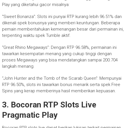
Play yang diketahui gacor misalnya:
“Sweet Bonanza”: Slots ini punyai RTP kurang lebih 96.51% dan
dikenali spek bonusnya yang memberi keuntungan. Beberapa
pemain memberitahukan kemenangan besar dari permainan ini,
terpenting waktu spek Tumble aktif.
“Great Rhino Megaways”: Dengan RTP 96.58%, permainan ini
tawarkan kesempatan menang yang cukup tinggi dengan
proses Megaways yang bisa mendatangkan sampai 200.704
langkah menang.
“John Hunter and the Tomb of the Scarab Queen”: Mempunyai
RTP 96.50%, slots ini tawarkan bonus menarik serta spek Free
Spins yang kerap memberinya hasil memberikan kepuasan.
3. Bocoran RTP Slots Live
Pragmatic Play
Bocoran RTP slots live dapat berikan lukisan terkait permainan