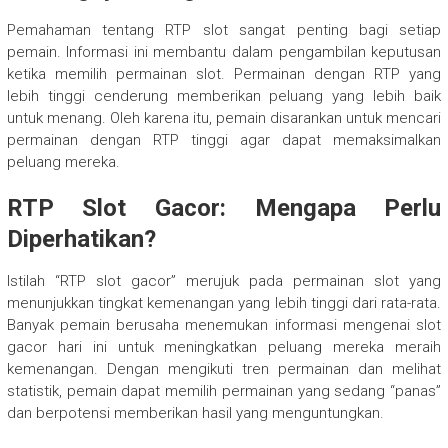
Pemahaman tentang RTP slot sangat penting bagi setiap
pemain. Informasi ini membantu dalam pengambilan keputusan
ketika memilih permainan slot. Permainan dengan RTP yang
lebih tinggi cenderung memberikan peluang yang lebih baik
untuk menang. Oleh karena itu, pemain disarankan untuk mencari
permainan dengan RTP tinggi agar dapat memaksimalkan
peluang mereka.
RTP Slot Gacor: Mengapa Perlu
Diperhatikan?
Istilah “RTP slot gacor” merujuk pada permainan slot yang
menunjukkan tingkat kemenangan yang lebih tinggi dari rata-rata.
Banyak pemain berusaha menemukan informasi mengenai slot
gacor hari ini untuk meningkatkan peluang mereka meraih
kemenangan. Dengan mengikuti tren permainan dan melihat
statistik, pemain dapat memilih permainan yang sedang “panas”
dan berpotensi memberikan hasil yang menguntungkan.