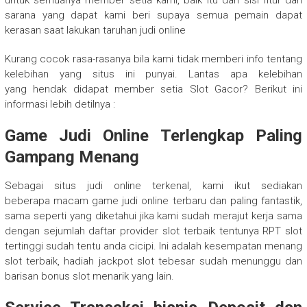
sarana yang dapat kami beri supaya semua pemain dapat
kerasan saat lakukan taruhan judi online
Kurang cocok rasa-rasanya bila kami tidak memberi info tentang
kelebihan yang situs ini punyai. Lantas apa kelebihan
yang hendak didapat member setia Slot Gacor? Berikut ini
informasi lebih detilnya :
Game Judi Online Terlengkap Paling
Gampang Menang
Sebagai situs judi online terkenal, kami ikut sediakan
beberapa macam game judi online terbaru dan paling fantastik,
sama seperti yang diketahui jika kami sudah merajut kerja sama
dengan sejumlah daftar provider slot terbaik tentunya RPT slot
tertinggi sudah tentu anda cicipi. Ini adalah kesempatan menang
slot terbaik, hadiah jackpot slot tebesar sudah menunggu dan
barisan bonus slot menarik yang lain.