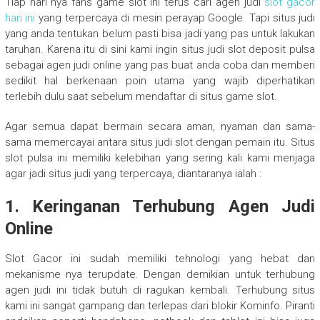
Tiap hari nya fans game slot ini terus cari agen judi
slot gacor
hari ini
yang terpercaya di mesin perayap Google. Tapi situs judi
yang anda tentukan belum pasti bisa jadi yang pas untuk lakukan
taruhan. Karena itu di sini kami ingin situs judi slot deposit pulsa
sebagai agen judi online yang pas buat anda coba dan memberi
sedikit hal berkenaan poin utama yang wajib diperhatikan
terlebih dulu saat sebelum mendaftar di situs game slot.
Agar semua dapat bermain secara aman, nyaman dan sama-
sama memercayai antara situs judi slot dengan pemain itu. Situs
slot pulsa ini memiliki kelebihan yang sering kali kami menjaga
agar jadi situs judi yang terpercaya, diantaranya ialah :
1. Keringanan Terhubung Agen Judi
Online
Slot Gacor ini sudah memiliki tehnologi yang hebat dan
mekanisme nya terupdate. Dengan demikian untuk terhubung
agen judi ini tidak butuh di ragukan kembali. Terhubung situs
kami ini sangat gampang dan terlepas dari blokir Kominfo. Piranti