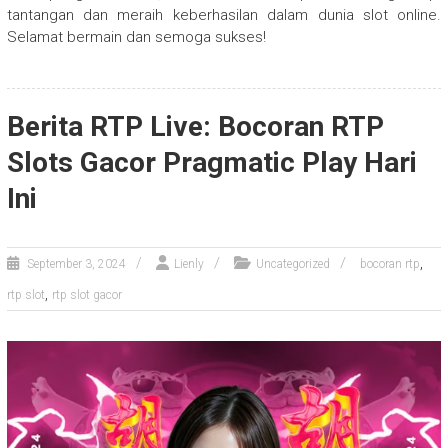
tantangan dan meraih keberhasilan dalam dunia slot online.
Selamat bermain dan semoga sukses!
Berita RTP Live: Bocoran RTP
Slots Gacor Pragmatic Play Hari
Ini
,
September 3, 2024
Lienly
Uncategorized
bocoran rtp
,
rtp slot
rtp slot gacor