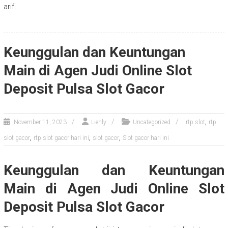
arif.
Keunggulan dan Keuntungan
Main di Agen Judi Online Slot
Deposit Pulsa Slot Gacor
,
November 11, 2023
Lienly
Uncategorized
rtp slot
rtp
,
,
,
slot gacor
rtp slot gacor hari ini
slot gacor
Slot gacor hari ini
Keunggulan dan Keuntungan
Main di Agen Judi Online Slot
Deposit Pulsa Slot Gacor