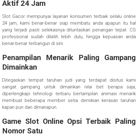
Aktif 24 Jam
Slot Gacor mempunyai layanan konsumen terbaik selalu online
24 jam, kami benar-benar siap membatu anda apapun itu hal
yang terjadi pasti selekasnya dituntaskan penangan tepat. CS
professional sudah dilatih lebih dulu, hingga kepuasan anda
benar-benar terbangun di sini.
Penampilan Menarik Paling Gampang
Dimainkan
Ditegaskan tempat taruhan judi yang terdapat disitus kami
sangat gampang untuk dimainkan nilai bet berapa saja,
diperlengkapi tehnologi terbaru bertampilan animasi menarik
membuat beberapa member setia demikian kerasan taruhan
kapan pun dan dimanapun.
Game Slot Online Opsi Terbaik Paling
Nomor Satu