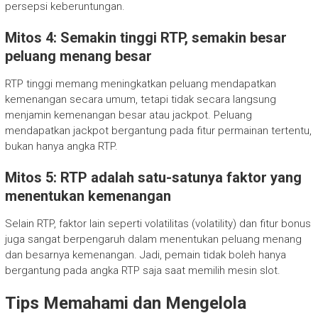
persepsi keberuntungan.
Mitos 4: Semakin tinggi RTP, semakin besar
peluang menang besar
RTP tinggi memang meningkatkan peluang mendapatkan
kemenangan secara umum, tetapi tidak secara langsung
menjamin kemenangan besar atau jackpot. Peluang
mendapatkan jackpot bergantung pada fitur permainan tertentu,
bukan hanya angka RTP.
Mitos 5: RTP adalah satu-satunya faktor yang
menentukan kemenangan
Selain RTP, faktor lain seperti volatilitas (volatility) dan fitur bonus
juga sangat berpengaruh dalam menentukan peluang menang
dan besarnya kemenangan. Jadi, pemain tidak boleh hanya
bergantung pada angka RTP saja saat memilih mesin slot.
Tips Memahami dan Mengelola