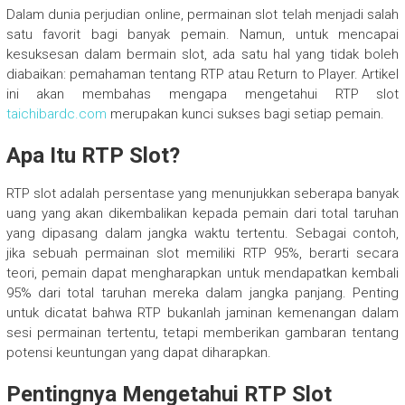
Dalam dunia perjudian online, permainan slot telah menjadi salah
satu favorit bagi banyak pemain. Namun, untuk mencapai
kesuksesan dalam bermain slot, ada satu hal yang tidak boleh
diabaikan: pemahaman tentang RTP atau Return to Player. Artikel
ini akan membahas mengapa mengetahui RTP slot
taichibardc.com
merupakan kunci sukses bagi setiap pemain.
Apa Itu RTP Slot?
RTP slot adalah persentase yang menunjukkan seberapa banyak
uang yang akan dikembalikan kepada pemain dari total taruhan
yang dipasang dalam jangka waktu tertentu. Sebagai contoh,
jika sebuah permainan slot memiliki RTP 95%, berarti secara
teori, pemain dapat mengharapkan untuk mendapatkan kembali
95% dari total taruhan mereka dalam jangka panjang. Penting
untuk dicatat bahwa RTP bukanlah jaminan kemenangan dalam
sesi permainan tertentu, tetapi memberikan gambaran tentang
potensi keuntungan yang dapat diharapkan.
Pentingnya Mengetahui RTP Slot