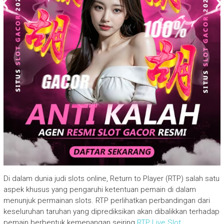
Di dalam dunia judi slots online, Return to Player (RTP) salah satu
aspek khusus yang pengaruhi ketentuan pemain di dalam
menunjuk permainan slots. RTP perlihatkan perbandingan dari
keseluruhan taruhan yang diprediksikan akan dibalikkan terhadap
pemain berbentuk kemenangan seiring
RTP Live Slot