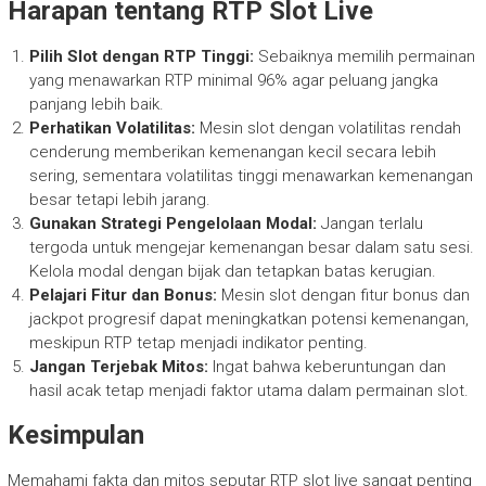
Harapan tentang RTP Slot Live
Pilih Slot dengan RTP Tinggi:
Sebaiknya memilih permainan
yang menawarkan RTP minimal 96% agar peluang jangka
panjang lebih baik.
Perhatikan Volatilitas:
Mesin slot dengan volatilitas rendah
cenderung memberikan kemenangan kecil secara lebih
sering, sementara volatilitas tinggi menawarkan kemenangan
besar tetapi lebih jarang.
Gunakan Strategi Pengelolaan Modal:
Jangan terlalu
tergoda untuk mengejar kemenangan besar dalam satu sesi.
Kelola modal dengan bijak dan tetapkan batas kerugian.
Pelajari Fitur dan Bonus:
Mesin slot dengan fitur bonus dan
jackpot progresif dapat meningkatkan potensi kemenangan,
meskipun RTP tetap menjadi indikator penting.
Jangan Terjebak Mitos:
Ingat bahwa keberuntungan dan
hasil acak tetap menjadi faktor utama dalam permainan slot.
Kesimpulan
Memahami fakta dan mitos seputar RTP slot live sangat penting