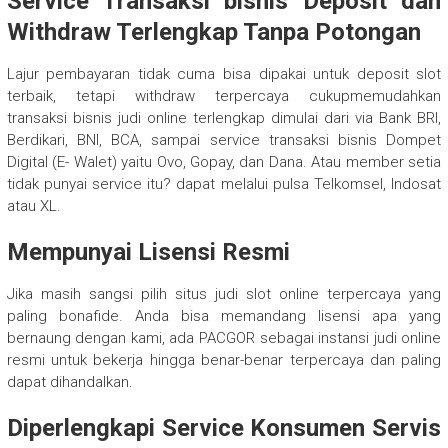
Service Transaksi bisnis Deposit dan
Withdraw Terlengkap Tanpa Potongan
Lajur pembayaran tidak cuma bisa dipakai untuk deposit slot
terbaik, tetapi withdraw terpercaya cukupmemudahkan
transaksi bisnis judi online terlengkap dimulai dari via Bank BRI,
Berdikari, BNI, BCA, sampai service transaksi bisnis Dompet
Digital (E- Walet) yaitu Ovo, Gopay, dan Dana. Atau member setia
tidak punyai service itu? dapat melalui pulsa Telkomsel, Indosat
atau XL.
Mempunyai Lisensi Resmi
Jika masih sangsi pilih situs judi slot online terpercaya yang
paling bonafide. Anda bisa memandang lisensi apa yang
bernaung dengan kami, ada PACGOR sebagai instansi judi online
resmi untuk bekerja hingga benar-benar terpercaya dan paling
dapat dihandalkan.
Diperlengkapi Service Konsumen Servis