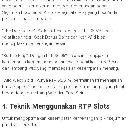
yang popular serta kerap memberi kemenangan besar.
Sejumlah bocoran RTP slots Pragmatic Play yang bisa Anda
pikirkan ini hari mencakup:
“The Dog House”: Slots ini tenar dengan RTP 96.51% dan
volatilitas tinggi. Spek Bonus Spins dan ikon Wild bisa
menciptakan kemenangan besar.
“Buffalo King”: Dengan RTP 96.06%, slots ini menjajakan
kemampuan kemenangan besar lewat spesifikasi Free Spins
dan lambang Wild yang membesarkan kesempatan menang.
“Wild West Gold”: Punya RTP 96.51%, permainan ini menjajakan
banyak spesifikasi bonus dan kapasitas kemenangan yang lebih
besar dengan lambang Wild dan Free Spins.
4. Teknik Menggunakan RTP Slots
Untuk mengoptimalkan kesempatan kemenangan, pikir sejumlah
panduan berikut ini: