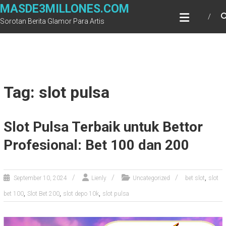
Skip
MASDE3MILLONES.COM
to
Sorotan Berita Glamor Para Artis
content
Tag: slot pulsa
Slot Pulsa Terbaik untuk Bettor
Profesional: Bet 100 dan 200
,
September 10, 2024
Lienly
Uncategorized
bet slot
slot
,
,
,
bet 100
Slot Bet 200
slot depo 10k
slot pulsa