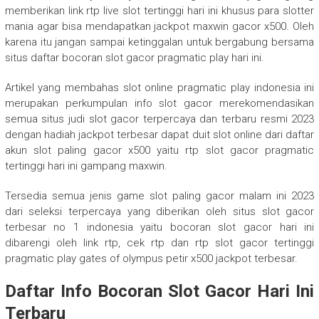
memberikan link rtp live slot tertinggi hari ini khusus para slotter
mania agar bisa mendapatkan jackpot maxwin gacor x500. Oleh
karena itu jangan sampai ketinggalan untuk bergabung bersama
situs daftar bocoran slot gacor pragmatic play hari ini.
Artikel yang membahas slot online pragmatic play indonesia ini
merupakan perkumpulan info slot gacor merekomendasikan
semua situs judi slot gacor terpercaya dan terbaru resmi 2023
dengan hadiah jackpot terbesar dapat duit slot online dari daftar
akun slot paling gacor x500 yaitu rtp slot gacor pragmatic
tertinggi hari ini gampang maxwin.
Tersedia semua jenis game slot paling gacor malam ini 2023
dari seleksi terpercaya yang diberikan oleh situs slot gacor
terbesar no 1 indonesia yaitu bocoran slot gacor hari ini
dibarengi oleh link rtp, cek rtp dan rtp slot gacor tertinggi
pragmatic play gates of olympus petir x500 jackpot terbesar.
Daftar Info Bocoran Slot Gacor Hari Ini
Terbaru