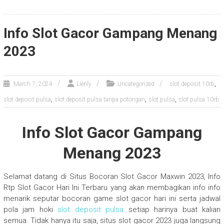
Info Slot Gacor Gampang Menang
2023
,
March 7, 2024
Lienly
Uncategorized
slot deposit 10rb
,
,
,
slot deposit pulsa
slot deposit pulsa tanpa potongan
slot pulsa
slot pulsa 10rb
Info Slot Gacor Gampang
Menang 2023
Selamat datang di Situs Bocoran Slot Gacor Maxwin 2023, Info
Rtp Slot Gacor Hari Ini Terbaru yang akan membagikan info info
menarik seputar bocoran game slot gacor hari ini serta jadwal
pola jam hoki
slot deposit pulsa
setiap harinya buat kalian
semua. Tidak hanya itu saja, situs slot gacor 2023 juga langsung