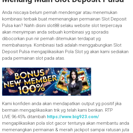
Anda niscaya belum pernah mendengar atau menemukan
kombinasi terbaik buat memenangkan permainan Slot Deposit
Pulsa kan? Nahh disini slot88 selaku website slot terpercaya
akan menyimpan anda sebuah kombinasi yg sporadis
dibocorkan pun nir pernah ditemukan terdapat yg
membahasnya. Kombinasi tadi adalah menggabungkan Slot
Deposit Pulsa mengaplikasikan Pola Slot yg akan kami sediakan
pada permainan slot pada atas.
Kami konfiden anda akan mendapatkan output yg positif jika
bermain mengaplikasikan trik yg telah kami berikan. RTP
LIVE 96.45% ditambah
https://www.big923.com/
mengaplikasikan pola slot gacor tentunya akan membantu anda
memenangkan permainan & meraih jackpot sampai ratusan juta