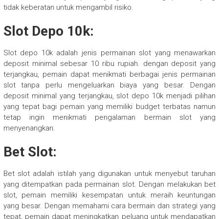
tidak keberatan untuk mengambil risiko.
Slot Depo 10k:
Slot depo 10k adalah jenis permainan slot yang menawarkan
deposit minimal sebesar 10 ribu rupiah. dengan deposit yang
terjangkau, pemain dapat menikmati berbagai jenis permainan
slot tanpa perlu mengeluarkan biaya yang besar. Dengan
deposit minimal yang terjangkau, slot depo 10k menjadi pilihan
yang tepat bagi pemain yang memiliki budget terbatas namun
tetap ingin menikmati pengalaman bermain slot yang
menyenangkan.
Bet Slot:
Bet slot adalah istilah yang digunakan untuk menyebut taruhan
yang ditempatkan pada permainan slot. Dengan melakukan bet
slot, pemain memiliki kesempatan untuk meraih keuntungan
yang besar. Dengan memahami cara bermain dan strategi yang
tepat, pemain dapat meningkatkan peluang untuk mendapatkan