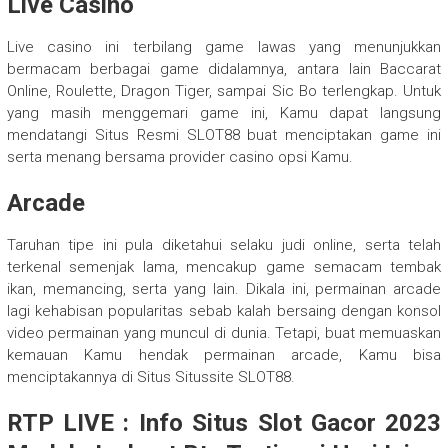
Live Casino
Live casino ini terbilang game lawas yang menunjukkan
bermacam berbagai game didalamnya, antara lain Baccarat
Online, Roulette, Dragon Tiger, sampai Sic Bo terlengkap. Untuk
yang masih menggemari game ini, Kamu dapat langsung
mendatangi Situs Resmi SLOT88 buat menciptakan game ini
serta menang bersama provider casino opsi Kamu.
Arcade
Taruhan tipe ini pula diketahui selaku judi online, serta telah
terkenal semenjak lama, mencakup game semacam tembak
ikan, memancing, serta yang lain. Dikala ini, permainan arcade
lagi kehabisan popularitas sebab kalah bersaing dengan konsol
video permainan yang muncul di dunia. Tetapi, buat memuaskan
kemauan Kamu hendak permainan arcade, Kamu bisa
menciptakannya di Situs Situssite SLOT88.
RTP LIVE : Info Situs Slot Gacor 2023