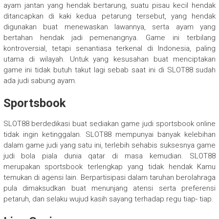
ayam jantan yang hendak bertarung, suatu pisau kecil hendak
ditancapkan di kaki kedua petarung tersebut, yang hendak
digunakan buat menewaskan lawannya, serta ayam yang
bertahan hendak jadi pemenangnya. Game ini terbilang
kontroversial, tetapi senantiasa terkenal di Indonesia, paling
utama di wilayah. Untuk yang kesusahan buat menciptakan
game ini tidak butuh takut lagi sebab saat ini di SLOT88 sudah
ada judi sabung ayam.
Sportsbook
SLOT88 berdedikasi buat sediakan game judi sportsbook online
tidak ingin ketinggalan. SLOT88 mempunyai banyak kelebihan
dalam game judi yang satu ini, terlebih sehabis suksesnya game
judi bola piala dunia qatar di masa kemudian. SLOT88
merupakan sportsbook terlengkap yang tidak hendak Kamu
temukan di agensi lain. Berpartisipasi dalam taruhan berolahraga
pula dimaksudkan buat menunjang atensi serta preferensi
petaruh, dan selaku wujud kasih sayang terhadap regu tiap- tiap.