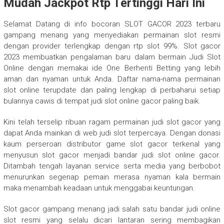
Mudah Jackpot Rtp Tertinggi Hari Ini
Selamat Datang di info bocoran SLOT GACOR 2023 terbaru
gampang menang yang menyediakan permainan slot resmi
dengan provider terlengkap dengan rtp slot 99%. Slot gacor
2023 membuatkan pengalaman baru dalam bermain Judi Slot
Online dengan memakai ide One Berhenti Betting yang lebih
aman dan nyaman untuk Anda. Daftar nama-nama permainan
slot online terupdate dan paling lengkap di perbaharui setiap
bulannya cawis di tempat judi slot online gacor paling baik.
Kini telah terselip ribuan ragam permainan judi slot gacor yang
dapat Anda mainkan di web judi slot terpercaya. Dengan donasi
kaum perseroan distributor game slot gacor terkenal yang
menyusun slot gacor menjadi bandar judi slot online gacor.
Ditambah tengah layanan service serta media yang berbobot
menurunkan segenap pemain merasa nyaman kala bermain
maka menambah keadaan untuk menggabai keuntungan.
Slot gacor gampang menang jadi salah satu bandar judi online
slot resmi yang selalu dicari lantaran sering membagikan