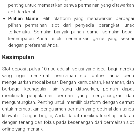
penting untuk memastikan bahwa permainan yang ditawarkan
adil dan legal.
Pilihan Game
: Pilih platform yang menawarkan berbagai
pilihan permainan slot dari penyedia perangkat lunak
terkemuka. Semakin banyak pilihan game, semakin besar
kesempatan Anda untuk menemukan game yang sesuai
dengan preferensi Anda.
Kesimpulan
Slot deposit pulsa 10 ribu adalah solusi yang ideal bagi mereka
yang ingin menikmati permainan slot online tanpa perlu
mengeluarkan modal besar. Dengan kemudahan, keamanan, dan
berbagai keunggulan lain yang ditawarkan, pemain dapat
menikmati pengalaman bermain yang menyenangkan dan
menguntungkan. Penting untuk memilih platform dengan cermat
untuk memastikan pengalaman bermain yang optimal dan tanpa
khawatir. Dengan begitu, Anda dapat menikmati setiap putaran
dengan tenang dan fokus pada kesenangan dari permainan slot
online yang menarik.