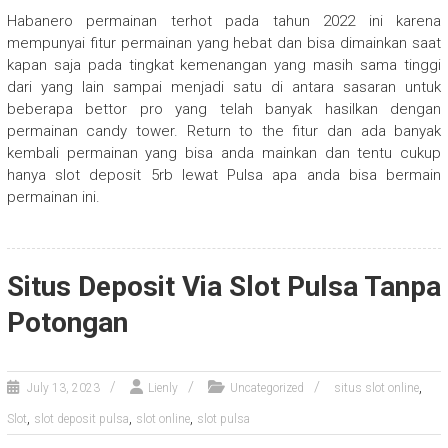
Habanero permainan terhot pada tahun 2022 ini karena
mempunyai fitur permainan yang hebat dan bisa dimainkan saat
kapan saja pada tingkat kemenangan yang masih sama tinggi
dari yang lain sampai menjadi satu di antara sasaran untuk
beberapa bettor pro yang telah banyak hasilkan dengan
permainan candy tower. Return to the fitur dan ada banyak
kembali permainan yang bisa anda mainkan dan tentu cukup
hanya slot deposit 5rb lewat Pulsa apa anda bisa bermain
permainan ini.
Situs Deposit Via Slot Pulsa Tanpa
Potongan
,
July 13, 2023
Lienly
Uncategorized
situs slot online
,
,
,
Slot
slot deposit pulsa
slot online
slot pulsa