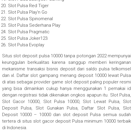
Slot Pulsa Red Tiger
Slot Pulsa Play’n Go
Slot Pulsa Spinomenal
Slot Pulsa Sederhana Play
Slot Pulsa Pragmatic
Slot Pulsa Joker123
Slot Pulsa Evoplay
Situs slot deposit pulsa 10000 tanpa potongan 2022 mempunyai
keunggulan berkualitas karena sanggup memberi keringanan
mekanisme transaksi bisnis deposit dari saldo pulsa telkomsel
dan xl. Daftar slot gampang menang deposit 10000 lewat Pulsa
di atas sebagai provider game slot deposit paling populer resmi
yang bisa dimainkan cukup hanya menggunakan 1 pemakai id
dengan registrasi tidak dikenakan ongkos apapun itu. Slot Pulsa,
Slot Gacor 10000, Slot Pulsa 10000, Slot Lewat Pulsa, Slot
Deposit Pulsa, Slot Gunakan Pulsa, Daftar Slot Pulsa, Slot
Deposit 10000 – 10000 dan slot deposit Pulsa semua sudah
tertera di situs slot gacor deposit Pulsa minimum 10000 terbaik
di Indonesia.