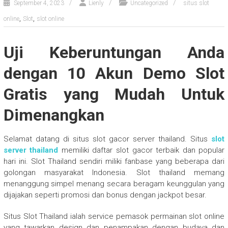
September 4, 2023
Lienly
Uncategorized
situs slot
,
,
online
Slot
slot online
Uji Keberuntungan Anda
dengan 10 Akun Demo Slot
Gratis yang Mudah Untuk
Dimenangkan
Selamat datang di situs slot gacor server thailand. Situs
slot
server thailand
memiliki daftar slot gacor terbaik dan popular
hari ini. Slot Thailand sendiri miliki fanbase yang beberapa dari
golongan masyarakat Indonesia. Slot thailand memang
menanggung simpel menang secara beragam keunggulan yang
dijajakan seperti promosi dan bonus dengan jackpot besar.
Situs Slot Thailand ialah service pemasok permainan slot online
yang tawarkan design dan penampakan dengan budaya dan