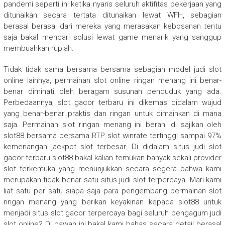
pandemi seperti ini ketika nyaris seluruh aktifitas pekerjaan yang
ditunaikan secara tertata ditunaikan lewat WFH, sebagian
berasal berasal dari mereka yang merasakan kebosanan tentu
saja bakal mencari solusi lewat game menarik yang sanggup
membuahkan rupiah.
Tidak tidak sama bersama bersama sebagian model judi slot
online lainnya, permainan slot online ringan menang ini benar-
benar diminati oleh beragam susunan penduduk yang ada.
Perbedaannya, slot gacor terbaru ini dikemas didalam wujud
yang benar-benar praktis dan ringan untuk dimainkan di mana
saja. Permainan slot ringan menang ini berani di sajikan oleh
slot88 bersama bersama RTP slot winrate tertinggi sampai 97%
kemenangan jackpot slot terbesar. Di didalam situs judi slot
gacor terbaru slot88 bakal kalian temukan banyak sekali provider
slot terkemuka yang menunjukkan secara segera bahwa kami
merupakan tidak benar satu situs judi slot terpercaya. Mari kami
liat satu per satu siapa saja para pengembang permainan slot
ringan menang yang berikan keyakinan kepada slot88 untuk
menjadi situs slot gacor terpercaya bagi seluruh pengagum judi
slot online? Di bawah ini bakal kami bahas secara detail berasal