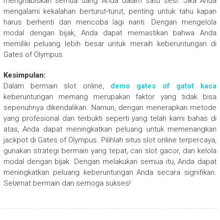
menghabiskan semua uang Anda dalam satu sesi. Jika Anda
mengalami kekalahan berturut-turut, penting untuk tahu kapan
harus berhenti dan mencoba lagi nanti. Dengan mengelola
modal dengan bijak, Anda dapat memastikan bahwa Anda
memiliki peluang lebih besar untuk meraih keberuntungan di
Gates of Olympus.
Kesimpulan:
Dalam bermain slot online,
demo gates of gatot kaca
keberuntungan memang merupakan faktor yang tidak bisa
sepenuhnya dikendalikan. Namun, dengan menerapkan metode
yang profesional dan terbukti seperti yang telah kami bahas di
atas, Anda dapat meningkatkan peluang untuk memenangkan
jackpot di Gates of Olympus. Pilihlah situs slot online terpercaya,
gunakan strategi bermain yang tepat, cari slot gacor, dan kelola
modal dengan bijak. Dengan melakukan semua itu, Anda dapat
meningkatkan peluang keberuntungan Anda secara signifikan.
Selamat bermain dan semoga sukses!