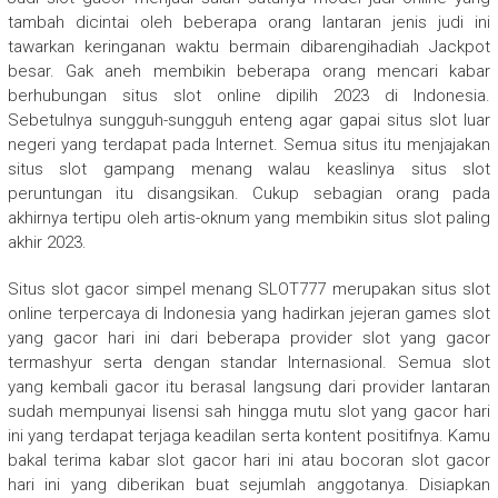
tambah dicintai oleh beberapa orang lantaran jenis judi ini
tawarkan keringanan waktu bermain dibarengihadiah Jackpot
besar. Gak aneh membikin beberapa orang mencari kabar
berhubungan situs slot online dipilih 2023 di Indonesia.
Sebetulnya sungguh-sungguh enteng agar gapai situs slot luar
negeri yang terdapat pada Internet. Semua situs itu menjajakan
situs slot gampang menang walau keaslinya situs slot
peruntungan itu disangsikan. Cukup sebagian orang pada
akhirnya tertipu oleh artis-oknum yang membikin situs slot paling
akhir 2023.
Situs slot gacor simpel menang SLOT777 merupakan situs slot
online terpercaya di Indonesia yang hadirkan jejeran games slot
yang gacor hari ini dari beberapa provider slot yang gacor
termashyur serta dengan standar Internasional. Semua slot
yang kembali gacor itu berasal langsung dari provider lantaran
sudah mempunyai lisensi sah hingga mutu slot yang gacor hari
ini yang terdapat terjaga keadilan serta kontent positifnya. Kamu
bakal terima kabar slot gacor hari ini atau bocoran slot gacor
hari ini yang diberikan buat sejumlah anggotanya. Disiapkan