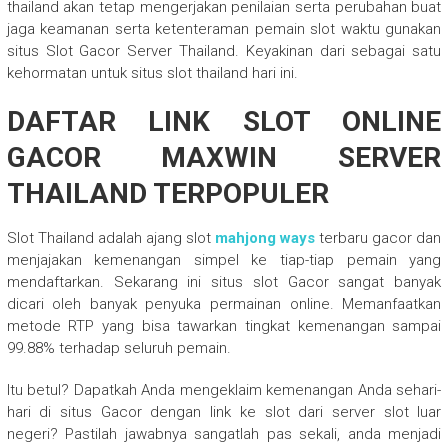
thailand akan tetap mengerjakan penilaian serta perubahan buat
jaga keamanan serta ketenteraman pemain slot waktu gunakan
situs Slot Gacor Server Thailand. Keyakinan dari sebagai satu
kehormatan untuk situs slot thailand hari ini.
DAFTAR LINK SLOT ONLINE
GACOR MAXWIN SERVER
THAILAND TERPOPULER
Slot Thailand adalah ajang slot
mahjong ways
terbaru gacor dan
menjajakan kemenangan simpel ke tiap-tiap pemain yang
mendaftarkan. Sekarang ini situs slot Gacor sangat banyak
dicari oleh banyak penyuka permainan online. Memanfaatkan
metode RTP yang bisa tawarkan tingkat kemenangan sampai
99.88% terhadap seluruh pemain.
Itu betul? Dapatkah Anda mengeklaim kemenangan Anda sehari-
hari di situs Gacor dengan link ke slot dari server slot luar
negeri? Pastilah jawabnya sangatlah pas sekali, anda menjadi