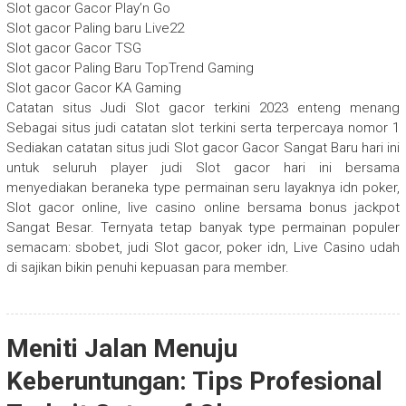
Slot gacor Gacor Play’n Go
Slot gacor Paling baru Live22
Slot gacor Gacor TSG
Slot gacor Paling Baru TopTrend Gaming
Slot gacor Gacor KA Gaming
Catatan situs Judi Slot gacor terkini 2023 enteng menang
Sebagai situs judi catatan slot terkini serta terpercaya nomor 1
Sediakan catatan situs judi Slot gacor Gacor Sangat Baru hari ini
untuk seluruh player judi Slot gacor hari ini bersama
menyediakan beraneka type permainan seru layaknya idn poker,
Slot gacor online, live casino online bersama bonus jackpot
Sangat Besar. Ternyata tetap banyak type permainan populer
semacam: sbobet, judi Slot gacor, poker idn, Live Casino udah
di sajikan bikin penuhi kepuasan para member.
Meniti Jalan Menuju
Keberuntungan: Tips Profesional