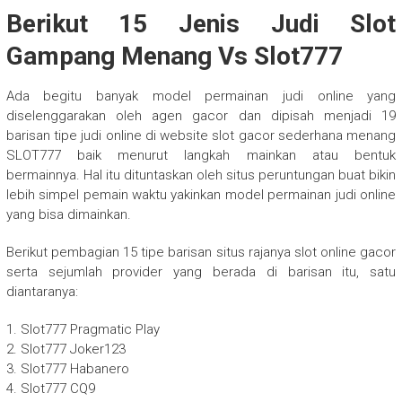
Berikut 15 Jenis Judi Slot
Gampang Menang Vs Slot777
Ada begitu banyak model permainan judi online yang
diselenggarakan oleh agen gacor dan dipisah menjadi 19
barisan tipe judi online di website slot gacor sederhana menang
SLOT777 baik menurut langkah mainkan atau bentuk
bermainnya. Hal itu dituntaskan oleh situs peruntungan buat bikin
lebih simpel pemain waktu yakinkan model permainan judi online
yang bisa dimainkan.
Berikut pembagian 15 tipe barisan situs rajanya slot online gacor
serta sejumlah provider yang berada di barisan itu, satu
diantaranya:
1. Slot777 Pragmatic Play
2. Slot777 Joker123
3. Slot777 Habanero
4. Slot777 CQ9