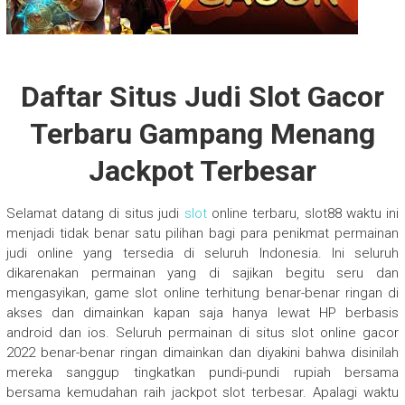
Daftar Situs Judi Slot Gacor
Terbaru Gampang Menang
Jackpot Terbesar
Selamat datang di situs judi
slot
online terbaru, slot88 waktu ini
menjadi tidak benar satu pilihan bagi para penikmat permainan
judi online yang tersedia di seluruh Indonesia. Ini seluruh
dikarenakan permainan yang di sajikan begitu seru dan
mengasyikan, game slot online terhitung benar-benar ringan di
akses dan dimainkan kapan saja hanya lewat HP berbasis
android dan ios. Seluruh permainan di situs slot online gacor
2022 benar-benar ringan dimainkan dan diyakini bahwa disinilah
mereka sanggup tingkatkan pundi-pundi rupiah bersama
bersama kemudahan raih jackpot slot terbesar. Apalagi waktu