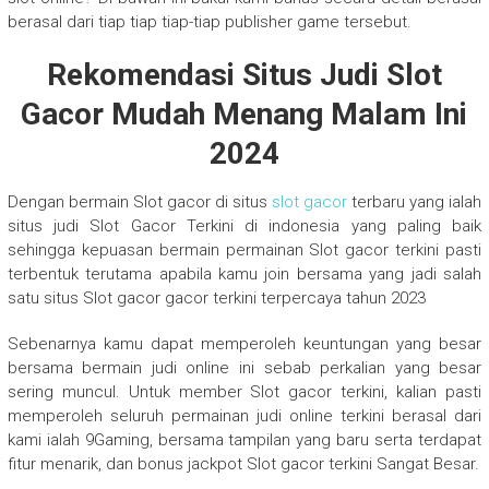
berasal dari tiap tiap tiap-tiap publisher game tersebut.
Rekomendasi Situs Judi Slot
Gacor Mudah Menang Malam Ini
2024
Dengan bermain Slot gacor di situs
slot gacor
terbaru yang ialah
situs judi Slot Gacor Terkini di indonesia yang paling baik
sehingga kepuasan bermain permainan Slot gacor terkini pasti
terbentuk terutama apabila kamu join bersama yang jadi salah
satu situs Slot gacor gacor terkini terpercaya tahun 2023
Sebenarnya kamu dapat memperoleh keuntungan yang besar
bersama bermain judi online ini sebab perkalian yang besar
sering muncul. Untuk member Slot gacor terkini, kalian pasti
memperoleh seluruh permainan judi online terkini berasal dari
kami ialah 9Gaming, bersama tampilan yang baru serta terdapat
fitur menarik, dan bonus jackpot Slot gacor terkini Sangat Besar.