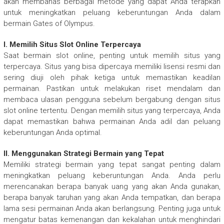
akan membahas berbagai metode yang dapat Anda terapkan
untuk meningkatkan peluang keberuntungan Anda dalam
bermain Gates of Olympus.
I. Memilih Situs Slot Online Terpercaya
Saat bermain slot online, penting untuk memilih situs yang
terpercaya. Situs yang bisa dipercaya memiliki lisensi resmi dan
sering diuji oleh pihak ketiga untuk memastikan keadilan
permainan. Pastikan untuk melakukan riset mendalam dan
membaca ulasan pengguna sebelum bergabung dengan situs
slot online tertentu. Dengan memilih situs yang terpercaya, Anda
dapat memastikan bahwa permainan Anda adil dan peluang
keberuntungan Anda optimal.
II. Menggunakan Strategi Bermain yang Tepat
Memiliki strategi bermain yang tepat sangat penting dalam
meningkatkan peluang keberuntungan Anda. Anda perlu
merencanakan berapa banyak uang yang akan Anda gunakan,
berapa banyak taruhan yang akan Anda tempatkan, dan berapa
lama sesi permainan Anda akan berlangsung. Penting juga untuk
mengatur batas kemenangan dan kekalahan untuk menghindari