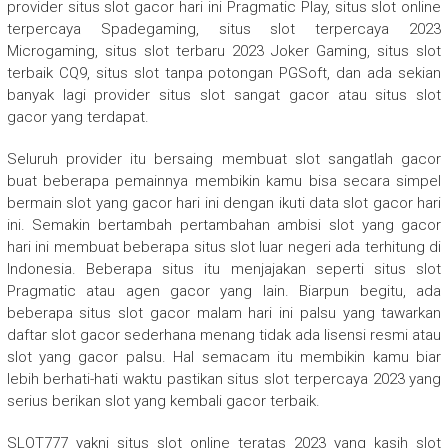
provider situs slot gacor hari ini Pragmatic Play, situs slot online
terpercaya Spadegaming, situs slot terpercaya 2023
Microgaming, situs slot terbaru 2023 Joker Gaming, situs slot
terbaik CQ9, situs slot tanpa potongan PGSoft, dan ada sekian
banyak lagi provider situs slot sangat gacor atau situs slot
gacor yang terdapat.
Seluruh provider itu bersaing membuat slot sangatlah gacor
buat beberapa pemainnya membikin kamu bisa secara simpel
bermain slot yang gacor hari ini dengan ikuti data slot gacor hari
ini. Semakin bertambah pertambahan ambisi slot yang gacor
hari ini membuat beberapa situs slot luar negeri ada terhitung di
Indonesia. Beberapa situs itu menjajakan seperti situs slot
Pragmatic atau agen gacor yang lain. Biarpun begitu, ada
beberapa situs slot gacor malam hari ini palsu yang tawarkan
daftar slot gacor sederhana menang tidak ada lisensi resmi atau
slot yang gacor palsu. Hal semacam itu membikin kamu biar
lebih berhati-hati waktu pastikan situs slot terpercaya 2023 yang
serius berikan slot yang kembali gacor terbaik.
SLOT777 yakni situs slot online teratas 2023 yang kasih slot