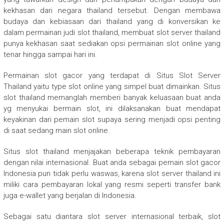
kekhasan dari negara thailand tersebut. Dengan membawa
budaya dan kebiasaan dari thailand yang di konversikan ke
dalam permainan judi slot thailand, membuat slot server thailand
punya kekhasan saat sediakan opsi permainan slot online yang
tenar hingga sampai hari ini.
Permainan slot gacor yang terdapat di Situs Slot Server
Thailand yaitu type slot online yang simpel buat dimainkan. Situs
slot thailand memanglah memberi banyak keluasaan buat anda
yg menyukai bermain slot, ini dilaksanakan buat mendapat
keyakinan dari pemain slot supaya sering menjadi opsi penting
di saat sedang main slot online.
Situs slot thailand menjajakan beberapa teknik pembayaran
dengan nilai internasional. Buat anda sebagai pemain slot gacor
Indonesia pun tidak perlu waswas, karena slot server thailand ini
miliki cara pembayaran lokal yang resmi seperti transfer bank
juga e-wallet yang berjalan di Indonesia.
Sebagai satu diantara slot server internasional terbaik, slot