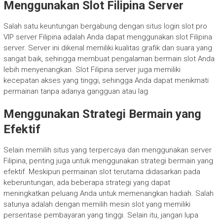
Menggunakan Slot Filipina Server
Salah satu keuntungan bergabung dengan situs login slot pro
VIP server Filipina adalah Anda dapat menggunakan slot Filipina
server. Server ini dikenal memiliki kualitas grafik dan suara yang
sangat baik, sehingga membuat pengalaman bermain slot Anda
lebih menyenangkan. Slot Filipina server juga memiliki
kecepatan akses yang tinggi, sehingga Anda dapat menikmati
permainan tanpa adanya gangguan atau lag.
Menggunakan Strategi Bermain yang
Efektif
Selain memilih situs yang terpercaya dan menggunakan server
Filipina, penting juga untuk menggunakan strategi bermain yang
efektif. Meskipun permainan slot terutama didasarkan pada
keberuntungan, ada beberapa strategi yang dapat
meningkatkan peluang Anda untuk memenangkan hadiah. Salah
satunya adalah dengan memilih mesin slot yang memiliki
persentase pembayaran yang tinggi. Selain itu, jangan lupa