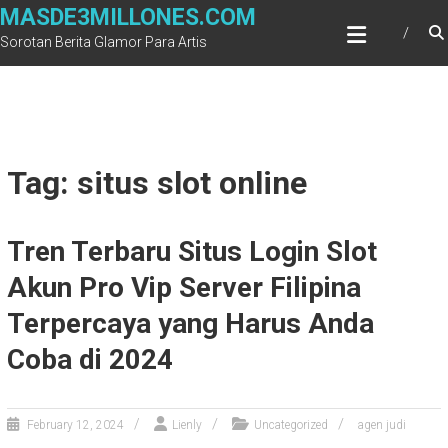
Skip
MASDE3MILLONES.COM
to
Sorotan Berita Glamor Para Artis
content
Tag: situs slot online
Tren Terbaru Situs Login Slot
Akun Pro Vip Server Filipina
Terpercaya yang Harus Anda
Coba di 2024
February 12, 2024
Lienly
Uncategorized
agen judi