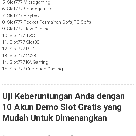
5. Slot777 Microgaming
6. Slot777 Spadegaming
7. Slot777 Playtech
8. Slot777 Pocket Permainan Soft( PG Soft)
9. Slot777 Flow Gaming
10. Slot777 TSG
11. Slot777 Slot88
12. Slot777 RTG
13. Slot777 2023
14. Slot777 KA Gaming
15. Slot777 Onetouch Gaming
Uji Keberuntungan Anda dengan
10 Akun Demo Slot Gratis yang
Mudah Untuk Dimenangkan