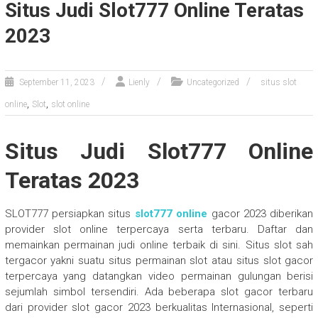
Situs Judi Slot777 Online Teratas
2023
September 11, 2023
Lienly
Uncategorized
situs slot
,
,
online
Slot
slot online
Situs Judi Slot777 Online
Teratas 2023
SLOT777 persiapkan situs
slot777 online
gacor 2023 diberikan
provider slot online terpercaya serta terbaru. Daftar dan
memainkan permainan judi online terbaik di sini. Situs slot sah
tergacor yakni suatu situs permainan slot atau situs slot gacor
terpercaya yang datangkan video permainan gulungan berisi
sejumlah simbol tersendiri. Ada beberapa slot gacor terbaru
dari provider slot gacor 2023 berkualitas Internasional, seperti