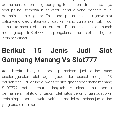
permainan slot online gacor yang tenar menjadi salah satunya
soal paling istimewa buat kamu pemula yang pengen mulai
bermain judi slot gacor. Tak dapat putuskan situs rajanya slot
palsu yang kredibilitasnya dikuatirkan yang cuma akan bikin rugi
kamu jika masuk di situs tersebut. Putuskan situs slot mudah
menang seperti Slot777 buat pengalaman main slot amat gacor
lebih maksimal.
Berikut 15 Jenis Judi Slot
Gampang Menang Vs Slot777
Ada begitu banyak model permainan judi online yang
diselenggarakan oleh agen gacor dan dipisah menjadi 19
barisan tipe judi online di website slot gacor sederhana menang
SLOT777 baik menurut langkah mainkan atau bentuk
bermainnya. Hal itu dituntaskan oleh situs peruntungan buat bikin
lebih simpel pemain waktu yakinkan model permainan judi online
yang bisa dimainkan.