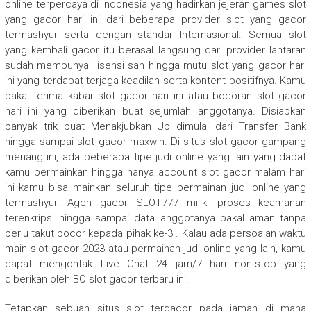
online terpercaya di Indonesia yang hadirkan jejeran games slot
yang gacor hari ini dari beberapa provider slot yang gacor
termashyur serta dengan standar Internasional. Semua slot
yang kembali gacor itu berasal langsung dari provider lantaran
sudah mempunyai lisensi sah hingga mutu slot yang gacor hari
ini yang terdapat terjaga keadilan serta kontent positifnya. Kamu
bakal terima kabar slot gacor hari ini atau bocoran slot gacor
hari ini yang diberikan buat sejumlah anggotanya. Disiapkan
banyak trik buat Menakjubkan Up dimulai dari Transfer Bank
hingga sampai slot gacor maxwin. Di situs slot gacor gampang
menang ini, ada beberapa tipe judi online yang lain yang dapat
kamu permainkan hingga hanya account slot gacor malam hari
ini kamu bisa mainkan seluruh tipe permainan judi online yang
termashyur. Agen gacor SLOT777 miliki proses keamanan
terenkripsi hingga sampai data anggotanya bakal aman tanpa
perlu takut bocor kepada pihak ke-3 . Kalau ada persoalan waktu
main slot gacor 2023 atau permainan judi online yang lain, kamu
dapat mengontak Live Chat 24 jam/7 hari non-stop yang
diberikan oleh BO slot gacor terbaru ini.
Tetapkan sebuah situs slot tergacor pada jaman di mana