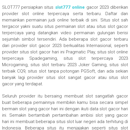
SLOT777 persiapkan situs
slot777 online
gacor 2023 diberikan
provider slot online terpercaya serta terbaru. Daftar dan
memainkan permainan judi online terbaik di sini. Situs slot sah
tergacor yakni suatu situs permainan slot atau situs slot gacor
terpercaya yang datangkan video permainan gulungan berisi
sejumlah simbol tersendiri. Ada beberapa slot gacor terbaru
dari provider slot gacor 2023 berkualitas Internasional, seperti
provider situs slot gacor hari ini Pragmatic Play, situs slot online
terpercaya Spadegaming, situs slot terpercaya 2023
Microgaming, situs slot terbaru 2023 Joker Gaming, situs slot
terbaik CQ9, situs slot tanpa potongan PGSoft, dan ada sekian
banyak lagi provider situs slot sangat gacor atau situs slot
gacor yang terdapat.
Seluruh provider itu bersaing membuat slot sangatlah gacor
buat beberapa pemainnya membikin kamu bisa secara simpel
bermain slot yang gacor hari ini dengan ikuti data slot gacor hari
ini. Semakin bertambah pertambahan ambisi slot yang gacor
hari ini membuat beberapa situs slot luar negeri ada terhitung di
Indonesia. Beberapa situs itu menjajakan seperti situs slot