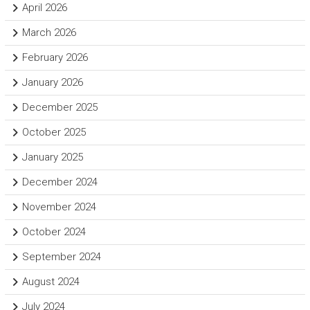
April 2026
March 2026
February 2026
January 2026
December 2025
October 2025
January 2025
December 2024
November 2024
October 2024
September 2024
August 2024
July 2024