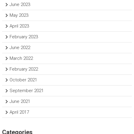
June 2023
May 2023
April 2023
February 2023
June 2022
March 2022
February 2022
October 2021
September 2021
June 2021
April 2017
Categories