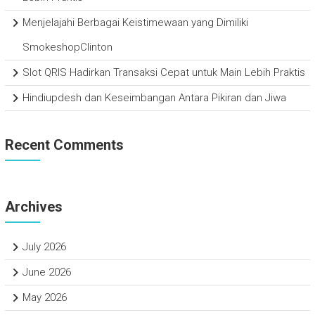
Menjelajahi Berbagai Keistimewaan yang Dimiliki
SmokeshopClinton
Slot QRIS Hadirkan Transaksi Cepat untuk Main Lebih Praktis
Hindiupdesh dan Keseimbangan Antara Pikiran dan Jiwa
Recent Comments
Archives
July 2026
June 2026
May 2026