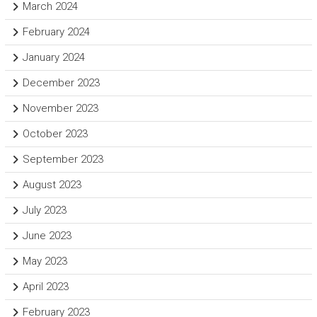
March 2024
February 2024
January 2024
December 2023
November 2023
October 2023
September 2023
August 2023
July 2023
June 2023
May 2023
April 2023
February 2023