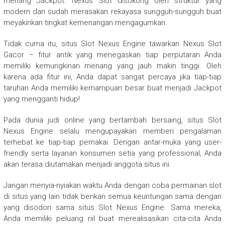
menang Jackpot. Nexus Slot disokong oleh struktur yang
modern dan sudah merasakan rekayasa sungguh-sungguh buat
meyakinkan tingkat kemenangan mengagumkan.
Tidak cuma itu, situs Slot Nexus Engine tawarkan Nexus Slot
Gacor – fitur antik yang menegaskan tiap perputaran Anda
memiliki kemungkinan menang yang jauh makin tinggi. Oleh
karena ada fitur ini, Anda dapat sangat percaya jika tiap-tiap
taruhan Anda memiliki kemampuan besar buat menjadi Jackpot
yang mengganti hidup!
Pada dunia judi online yang bertambah bersaing, situs Slot
Nexus Engine selalu mengupayakan memberi pengalaman
terhebat ke tiap-tiap pemakai. Dengan antar-muka yang user-
friendly serta layanan konsumen setia yang professional, Anda
akan terasa diutamakan menjadi anggota situs ini.
Jangan menyia-nyiakan waktu Anda dengan coba permainan slot
di situs yang lain tidak berikan semua keuntungan sama dengan
yang disodori sama situs Slot Nexus Engine. Sama mereka,
Anda memiliki peluang riil buat merealisasikan cita-cita Anda