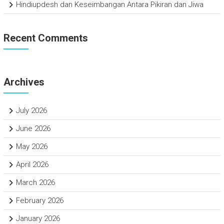
Hindiupdesh dan Keseimbangan Antara Pikiran dan Jiwa
Recent Comments
Archives
July 2026
June 2026
May 2026
April 2026
March 2026
February 2026
January 2026