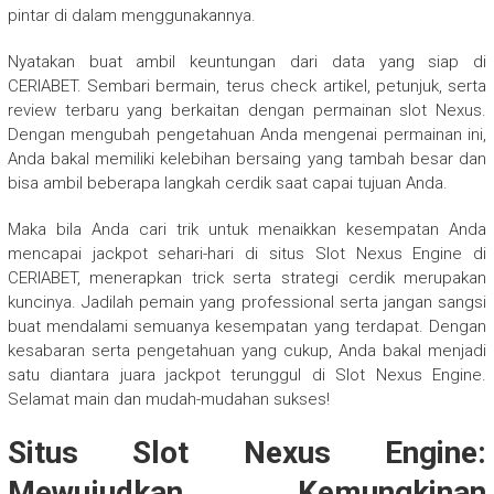
pintar di dalam menggunakannya.
Nyatakan buat ambil keuntungan dari data yang siap di
CERIABET. Sembari bermain, terus check artikel, petunjuk, serta
review terbaru yang berkaitan dengan permainan slot Nexus.
Dengan mengubah pengetahuan Anda mengenai permainan ini,
Anda bakal memiliki kelebihan bersaing yang tambah besar dan
bisa ambil beberapa langkah cerdik saat capai tujuan Anda.
Maka bila Anda cari trik untuk menaikkan kesempatan Anda
mencapai jackpot sehari-hari di situs Slot Nexus Engine di
CERIABET, menerapkan trick serta strategi cerdik merupakan
kuncinya. Jadilah pemain yang professional serta jangan sangsi
buat mendalami semuanya kesempatan yang terdapat. Dengan
kesabaran serta pengetahuan yang cukup, Anda bakal menjadi
satu diantara juara jackpot terunggul di Slot Nexus Engine.
Selamat main dan mudah-mudahan sukses!
Situs Slot Nexus Engine:
Mewujudkan Kemungkinan