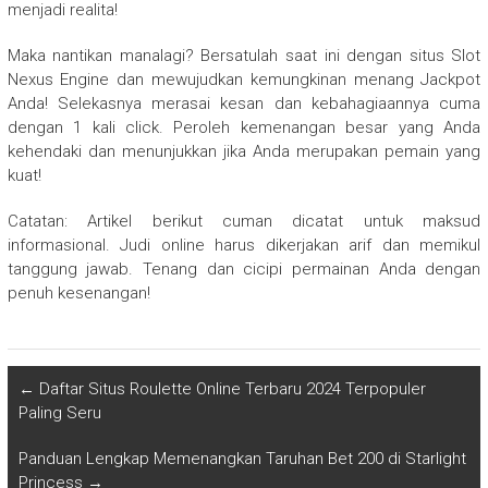
menjadi realita!
Maka nantikan manalagi? Bersatulah saat ini dengan situs Slot
Nexus Engine dan mewujudkan kemungkinan menang Jackpot
Anda! Selekasnya merasai kesan dan kebahagiaannya cuma
dengan 1 kali click. Peroleh kemenangan besar yang Anda
kehendaki dan menunjukkan jika Anda merupakan pemain yang
kuat!
Catatan: Artikel berikut cuman dicatat untuk maksud
informasional. Judi online harus dikerjakan arif dan memikul
tanggung jawab. Tenang dan cicipi permainan Anda dengan
penuh kesenangan!
←
Daftar Situs Roulette Online Terbaru 2024 Terpopuler
Paling Seru
Panduan Lengkap Memenangkan Taruhan Bet 200 di Starlight
Princess
→