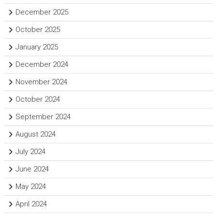
December 2025
October 2025
January 2025
December 2024
November 2024
October 2024
September 2024
August 2024
July 2024
June 2024
May 2024
April 2024