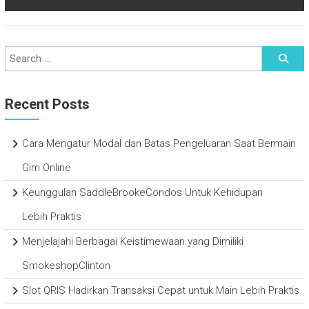
Recent Posts
Cara Mengatur Modal dan Batas Pengeluaran Saat Bermain
Gim Online
Keunggulan SaddleBrookeCondos Untuk Kehidupan
Lebih Praktis
Menjelajahi Berbagai Keistimewaan yang Dimiliki
SmokeshopClinton
Slot QRIS Hadirkan Transaksi Cepat untuk Main Lebih Praktis