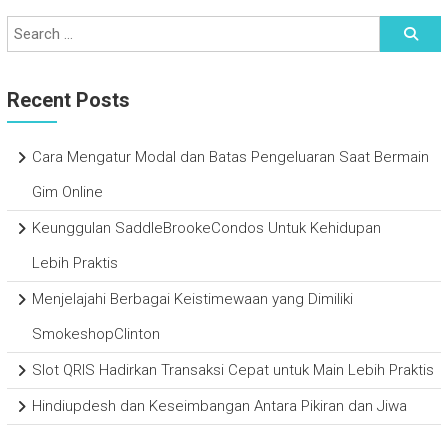
Recent Posts
Cara Mengatur Modal dan Batas Pengeluaran Saat Bermain
Gim Online
Keunggulan SaddleBrookeCondos Untuk Kehidupan
Lebih Praktis
Menjelajahi Berbagai Keistimewaan yang Dimiliki
SmokeshopClinton
Slot QRIS Hadirkan Transaksi Cepat untuk Main Lebih Praktis
Hindiupdesh dan Keseimbangan Antara Pikiran dan Jiwa