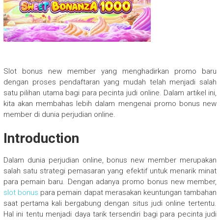
Slot bonus new member yang menghadirkan promo baru
dengan proses pendaftaran yang mudah telah menjadi salah
satu pilihan utama bagi para pecinta judi online. Dalam artikel ini,
kita akan membahas lebih dalam mengenai promo bonus new
member di dunia perjudian online.
Introduction
Dalam dunia perjudian online, bonus new member merupakan
salah satu strategi pemasaran yang efektif untuk menarik minat
para pemain baru. Dengan adanya promo bonus new member,
slot bonus
para pemain dapat merasakan keuntungan tambahan
saat pertama kali bergabung dengan situs judi online tertentu.
Hal ini tentu menjadi daya tarik tersendiri bagi para pecinta judi