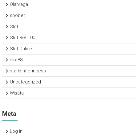
Olahraga
sbobet
Slot
Slot Bet 100
Slot Online
slot88
starlight princess
Uncategorized
Wisata
Meta
Log in