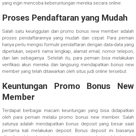
yang ingin mencoba keberuntungan mereka secara online.
Proses Pendaftaran yang Mudah
Salah satu keunggulan dari promo bonus new member adalah
proses pendaftarannya yang mudah dan cepat. Para pemain
hanya perlu mengisi formulir pendaftaran dengan data-data yang
diperlukan, seperti nama lengkap, alamat email, nomor telepon,
dan lain sebagainya. Setelah itu, para pemain bisa melakukan
verifikasi akun mereka dan langsung mendapatkan bonus new
member yang telah ditawarkan oleh situs judi online tersebut.
Keuntungan Promo Bonus New
Member
Terdapat berbagai macam keuntungan yang bisa didapatkan
oleh para pemain melalui promo bonus new member. Salah
satunya adalah mendapatkan bonus deposit yang besar saat
pertama kali melakukan deposit. Bonus deposit ini biasanya