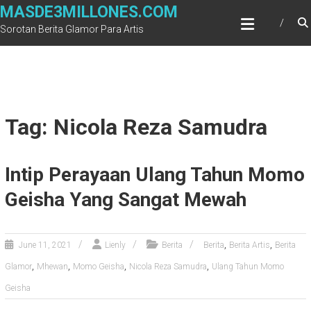
Skip
MASDE3MILLONES.COM
to
Sorotan Berita Glamor Para Artis
content
Tag: Nicola Reza Samudra
Intip Perayaan Ulang Tahun Momo
Geisha Yang Sangat Mewah
,
,
June 11, 2021
Lienly
Berita
Berita
Berita Artis
Berita
,
,
,
,
Glamor
Mhewan
Momo Geisha
Nicola Reza Samudra
Ulang Tahun Momo
Geisha