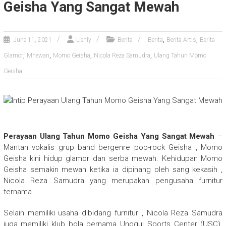
Geisha Yang Sangat Mewah
,
,
June 11, 2021
Lienly
Berita
Berita
Berita Artis
Berita
,
,
,
,
Glamor
Mhewan
Momo Geisha
Nicola Reza Samudra
Ulang Tahun Momo
Geisha
Perayaan Ulang Tahun Momo Geisha Yang Sangat Mewah
–
Mantan vokalis grup band bergenre pop-rock Geisha , Momo
Geisha kini hidup glamor dan serba mewah. Kehidupan Momo
Geisha semakin mewah ketika ia dipinang oleh sang kekasih ,
Nicola Reza Samudra yang merupakan pengusaha furnitur
ternama.
Selain memiliki usaha dibidang furnitur , Nicola Reza Samudra
juga memiliki klub bola bernama Unggul Sports Center (USC).