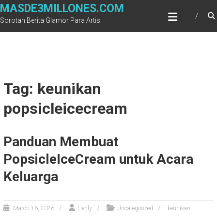
Skip
MASDE3MILLONES.COM
to
Sorotan Berita Glamor Para Artis
content
Tag: keunikan
popsicleicecream
Panduan Membuat
PopsicleIceCream untuk Acara
Keluarga
March 16, 2026
Lienly
Uncategorized
keunikan