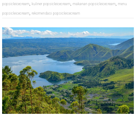
,
,
,
popsicleicecream
kuliner popsicleicecream
makanan popsicleicecream
menu
,
popsicleicecream
rekomendasi popsicleicecream