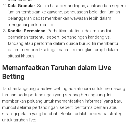
Data Granular
: Selain hasil pertandingan, analisis data seperti
jumlah tembakan ke gawang, penguasaan bola, dan jumlah
pelanggaran dapat memberikan wawasan lebih dalam
mengenai performa tim.
Kondisi Permainan
: Perhatikan statistik dalam kondisi
permainan tertentu, seperti pertandingan kandang vs.
tandang atau performa dalam cuaca buruk. Ini membantu
dalam memprediksi bagaimana tim mungkin tampil dalam
situasi khusus.
Memanfaatkan Taruhan dalam Live
Betting
Taruhan langsung atau live betting adalah cara untuk memasang
taruhan pada pertandingan yang sedang berlangsung. Ini
memberikan peluang untuk memanfaatkan informasi yang baru
muncul selama pertandingan, seperti performa pemain atau
strategi pelatih yang berubah. Berikut adalah beberapa strategi
untuk taruhan live: