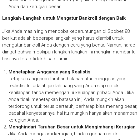
Anda dari kerugian besar.
Langkah-Langkah untuk Mengatur Bankroll dengan Baik
Jika Anda masih ingin mencoba keberuntungan di Sbobet 88,
berikut adalah beberapa langkah yang harus diambil untuk
mengatur bankroll Anda dengan cara yang benar. Namun, harap
diingat bahwa meskipun langkah-langkah ini mungkin membantu,
hasilnya tetap tidak bisa dijamin.
Menetapkan Anggaran yang Realistis
Tetapkan anggaran taruhan bulanan atau mingguan yang
realistis. Ini adalah jumlah uang yang Anda siap untuk
kehilangan tanpa memengaruhi keuangan pribadi Anda. Jika
Anda tidak menetapkan batasan ini, Anda mungkin akan
terdorong untuk terus bertaruh, berharap bisa menang besar,
padahal kenyataannya, hal itu mungkin hanya akan menambah
kerugian Anda.
Menghindari Taruhan Besar untuk Mengimbangi Kerugian
Jika Anda mengalami kerugian, hindari godaan untuk