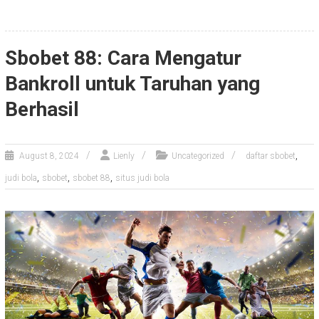
Sbobet 88: Cara Mengatur
Bankroll untuk Taruhan yang
Berhasil
,
August 8, 2024
Lienly
Uncategorized
daftar sbobet
,
,
,
judi bola
sbobet
sbobet 88
situs judi bola