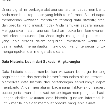
Di era digital ini, berbagai alat analisis taruhan dapat membantu
Anda membuat keputusan yang lebih terinformasi. Alat ini dapat
memberikan wawasan mendalam tentang data statistik, tren,
dan prediksi yang mungkin tidak Anda temukan secara manual.
Menggunakan alat analisis taruhan bukanlah kemewahan,
melainkan kebutuhan jika Anda ingin mengambil pendekatan
yang lebih cerdas dalam perjudian. Investasikan waktu dan
usaha untuk memanfaatkan teknologi yang tersedia untuk
mengumpulkan dan menganalisis data.
Data Historis: Lebih dari Sekadar Angka-angka
Data historis dapat memberikan wawasan berharga tentang
bagaimana tim dan pemain berperforma dalam situasi tertentu.
Memeriksa data historis dari pertandingan sebelumnya dapat
membantu Anda memahami bagaimana faktor-faktor seperti
cuaca, jenis lawan, dan lokasi pertandingan mempengaruhi hasil.
Jangan abaikan kekuatan data historis; gunakan informasi ini
untuk menilai pola dan membuat prediksi yang lebih akurat.