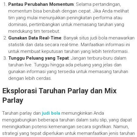
Pantau Perubahan Momentum
: Selama pertandingan,
momentum bisa berubah dengan cepat. Jika Anda melihat
tim yang mulai menunjukkan peningkatan performa atau
dominasi, pertimbangkan untuk memasang taruhan yang
mendukung tim tersebut.
Gunakan Data Real-Time
: Banyak situs judi bola menawarkan
statistik dan data secara real-time. Manfaatkan informasi ini
untuk membuat keputusan taruhan yang lebih terinformasi.
Tunggu Peluang yang Tepat
: Jangan terburu-buru dalam
taruhan live. Tunggu hingga ada peluang yang jelas dan
gunakan informasi yang tersedia untuk memasang taruhan
dengan lebih cerdas.
Eksplorasi Taruhan Parlay dan Mix
Parlay
Taruhan parlay dan
judi bola
memungkinkan Anda
menggabungkan beberapa taruhan dalam satu slip, yang dapat
meningkatkan potensi kemenangan secara signifikan. Namun,
strategi yang tepat diperlukan untuk memanfaatkan jenis taruhan