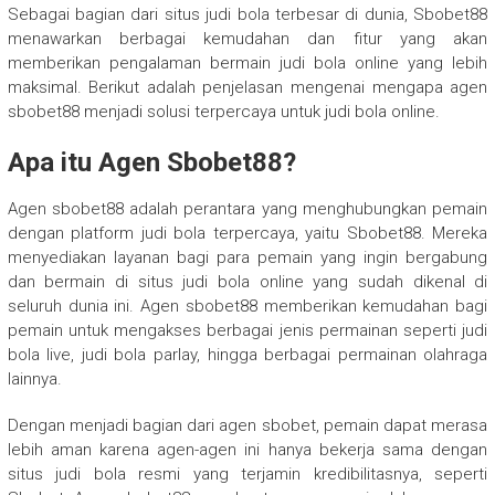
Sebagai bagian dari situs judi bola terbesar di dunia, Sbobet88
menawarkan berbagai kemudahan dan fitur yang akan
memberikan pengalaman bermain judi bola online yang lebih
maksimal. Berikut adalah penjelasan mengenai mengapa agen
sbobet88 menjadi solusi terpercaya untuk judi bola online.
Apa itu Agen Sbobet88?
Agen sbobet88 adalah perantara yang menghubungkan pemain
dengan platform judi bola terpercaya, yaitu Sbobet88. Mereka
menyediakan layanan bagi para pemain yang ingin bergabung
dan bermain di situs judi bola online yang sudah dikenal di
seluruh dunia ini. Agen sbobet88 memberikan kemudahan bagi
pemain untuk mengakses berbagai jenis permainan seperti judi
bola live, judi bola parlay, hingga berbagai permainan olahraga
lainnya.
Dengan menjadi bagian dari agen sbobet, pemain dapat merasa
lebih aman karena agen-agen ini hanya bekerja sama dengan
situs judi bola resmi yang terjamin kredibilitasnya, seperti