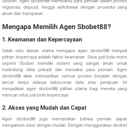
Sbobet. Agen sbobet88 membantu para pemain dalam proses
registrasi, deposit, hingga withdrawal dengan prosedur yang
aman dan transparan.
Mengapa Memilih Agen Sbobet88?
1. Keamanan dan Kepercayaan
Salah satu alasan utama mengapa agen sbobet88 menjadi
pilihan terpercaya adalah faktor keamanan. Situs judi bola resmi
seperti Sbobet memiliki sistem yang sangat aman untuk
melindungi data pribadi dan transaksi para pemain. Agen
sbobet88 akan memastikan semua proses berjalan dengan
lancar tanpa adanya kebocoran data atau penipuan. Ini
menjadikan agen sbobet88 pilihan utama bagi mereka yang
mencari situs judi bola terpercaya.
2. Akses yang Mudah dan Cepat
Agen sbobet88 juga memastikan bahwa pemain dapat
mengakses situs dengan mudah. Dengan menggunakan sbobet