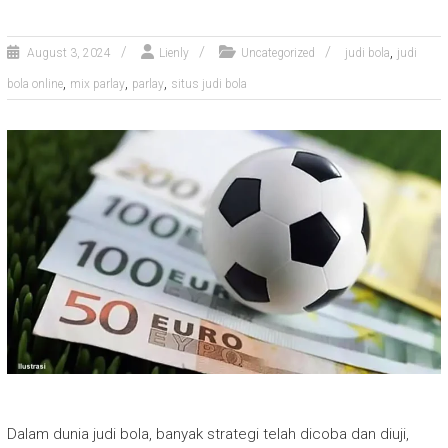
,
August 3, 2024
Lienly
Uncategorized
judi bola
judi
,
,
,
bola online
mix parlay
parlay
situs judi bola
Dalam dunia judi bola, banyak strategi telah dicoba dan diuji,