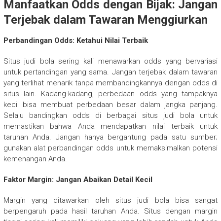
Manfaatkan Odds dengan Bijak: Jangan
Terjebak dalam Tawaran Menggiurkan
Perbandingan Odds: Ketahui Nilai Terbaik
Situs judi bola sering kali menawarkan odds yang bervariasi
untuk pertandingan yang sama. Jangan terjebak dalam tawaran
yang terlihat menarik tanpa membandingkannya dengan odds di
situs lain. Kadang-kadang, perbedaan odds yang tampaknya
kecil bisa membuat perbedaan besar dalam jangka panjang.
Selalu bandingkan odds di berbagai situs judi bola untuk
memastikan bahwa Anda mendapatkan nilai terbaik untuk
taruhan Anda. Jangan hanya bergantung pada satu sumber;
gunakan alat perbandingan odds untuk memaksimalkan potensi
kemenangan Anda.
Faktor Margin: Jangan Abaikan Detail Kecil
Margin yang ditawarkan oleh situs judi bola bisa sangat
berpengaruh pada hasil taruhan Anda. Situs dengan margin