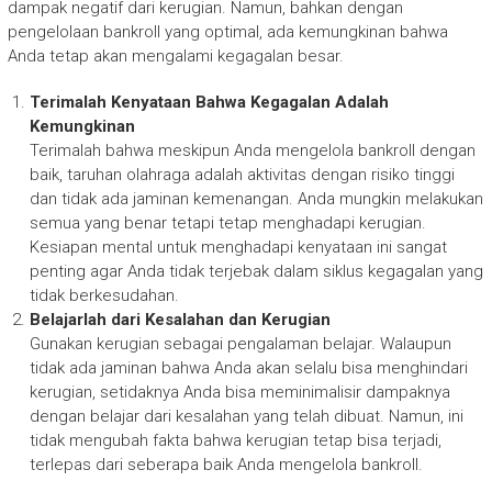
dampak negatif dari kerugian. Namun, bahkan dengan
pengelolaan bankroll yang optimal, ada kemungkinan bahwa
Anda tetap akan mengalami kegagalan besar.
Terimalah Kenyataan Bahwa Kegagalan Adalah
Kemungkinan
Terimalah bahwa meskipun Anda mengelola bankroll dengan
baik, taruhan olahraga adalah aktivitas dengan risiko tinggi
dan tidak ada jaminan kemenangan. Anda mungkin melakukan
semua yang benar tetapi tetap menghadapi kerugian.
Kesiapan mental untuk menghadapi kenyataan ini sangat
penting agar Anda tidak terjebak dalam siklus kegagalan yang
tidak berkesudahan.
Belajarlah dari Kesalahan dan Kerugian
Gunakan kerugian sebagai pengalaman belajar. Walaupun
tidak ada jaminan bahwa Anda akan selalu bisa menghindari
kerugian, setidaknya Anda bisa meminimalisir dampaknya
dengan belajar dari kesalahan yang telah dibuat. Namun, ini
tidak mengubah fakta bahwa kerugian tetap bisa terjadi,
terlepas dari seberapa baik Anda mengelola bankroll.