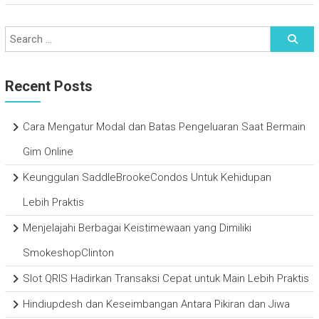
Recent Posts
Cara Mengatur Modal dan Batas Pengeluaran Saat Bermain
Gim Online
Keunggulan SaddleBrookeCondos Untuk Kehidupan
Lebih Praktis
Menjelajahi Berbagai Keistimewaan yang Dimiliki
SmokeshopClinton
Slot QRIS Hadirkan Transaksi Cepat untuk Main Lebih Praktis
Hindiupdesh dan Keseimbangan Antara Pikiran dan Jiwa