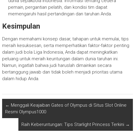
dunia sepakbola Indonesia. Informasi tentang cedera
pemain, pergantian pelatih, dan kondisi tim dapat
memengaruhi hasil pertandingan dan taruhan Anda.
Kesimpulan
Dengan memahami konsep dasar, tahapan untuk memulai, tips
meraih kesuksesan, serta memperhatikan faktor-faktor penting
dalam judi bola Liga Indonesia, Anda dapat meningkatkan
peluang untuk meraih keuntungan dalam dunia taruhan ini.
Namun, ingatlah bahwa judi haruslah dimainkan secara
bertanggung jawab dan tidak boleh menjadi prioritas utama
dalam hidup Anda.
←
Menggali Keajaiban Gates of Olympus di Situs Slot Online
Resmi Olympus1000
Raih Keberuntungan: Tips Starlight Princess Terkini
→