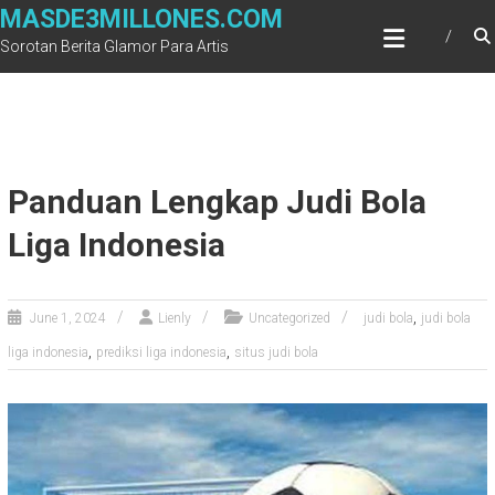
Skip
MASDE3MILLONES.COM
to
Sorotan Berita Glamor Para Artis
content
Panduan Lengkap Judi Bola
Liga Indonesia
,
June 1, 2024
Lienly
Uncategorized
judi bola
judi bola
,
,
liga indonesia
prediksi liga indonesia
situs judi bola