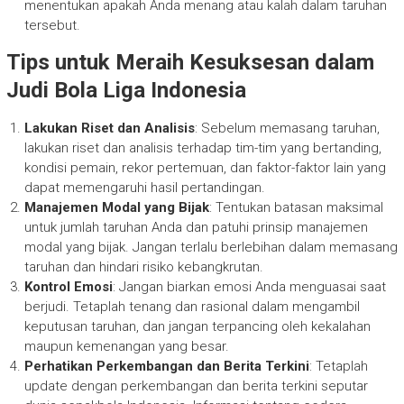
menentukan apakah Anda menang atau kalah dalam taruhan
tersebut.
Tips untuk Meraih Kesuksesan dalam
Judi Bola Liga Indonesia
Lakukan Riset dan Analisis
: Sebelum memasang taruhan,
lakukan riset dan analisis terhadap tim-tim yang bertanding,
kondisi pemain, rekor pertemuan, dan faktor-faktor lain yang
dapat memengaruhi hasil pertandingan.
Manajemen Modal yang Bijak
: Tentukan batasan maksimal
untuk jumlah taruhan Anda dan patuhi prinsip manajemen
modal yang bijak. Jangan terlalu berlebihan dalam memasang
taruhan dan hindari risiko kebangkrutan.
Kontrol Emosi
: Jangan biarkan emosi Anda menguasai saat
berjudi. Tetaplah tenang dan rasional dalam mengambil
keputusan taruhan, dan jangan terpancing oleh kekalahan
maupun kemenangan yang besar.
Perhatikan Perkembangan dan Berita Terkini
: Tetaplah
update dengan perkembangan dan berita terkini seputar