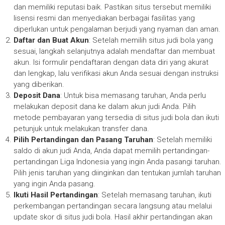
dan memiliki reputasi baik. Pastikan situs tersebut memiliki
lisensi resmi dan menyediakan berbagai fasilitas yang
diperlukan untuk pengalaman berjudi yang nyaman dan aman.
Daftar dan Buat Akun
: Setelah memilih situs judi bola yang
sesuai, langkah selanjutnya adalah mendaftar dan membuat
akun. Isi formulir pendaftaran dengan data diri yang akurat
dan lengkap, lalu verifikasi akun Anda sesuai dengan instruksi
yang diberikan.
Deposit Dana
: Untuk bisa memasang taruhan, Anda perlu
melakukan deposit dana ke dalam akun judi Anda. Pilih
metode pembayaran yang tersedia di situs judi bola dan ikuti
petunjuk untuk melakukan transfer dana.
Pilih Pertandingan dan Pasang Taruhan
: Setelah memiliki
saldo di akun judi Anda, Anda dapat memilih pertandingan-
pertandingan Liga Indonesia yang ingin Anda pasangi taruhan.
Pilih jenis taruhan yang diinginkan dan tentukan jumlah taruhan
yang ingin Anda pasang.
Ikuti Hasil Pertandingan
: Setelah memasang taruhan, ikuti
perkembangan pertandingan secara langsung atau melalui
update skor di situs judi bola. Hasil akhir pertandingan akan