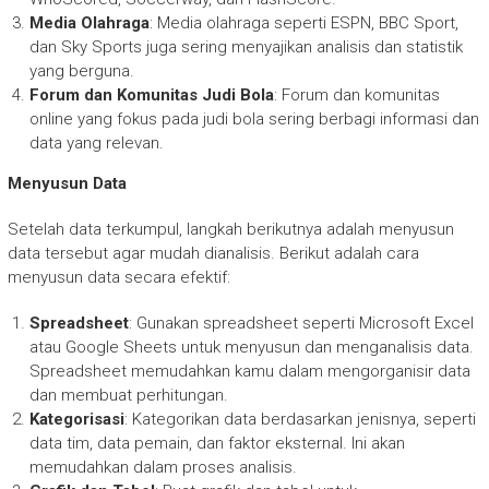
Media Olahraga
: Media olahraga seperti ESPN, BBC Sport,
dan Sky Sports juga sering menyajikan analisis dan statistik
yang berguna.
Forum dan Komunitas Judi Bola
: Forum dan komunitas
online yang fokus pada judi bola sering berbagi informasi dan
data yang relevan.
Menyusun Data
Setelah data terkumpul, langkah berikutnya adalah menyusun
data tersebut agar mudah dianalisis. Berikut adalah cara
menyusun data secara efektif:
Spreadsheet
: Gunakan spreadsheet seperti Microsoft Excel
atau Google Sheets untuk menyusun dan menganalisis data.
Spreadsheet memudahkan kamu dalam mengorganisir data
dan membuat perhitungan.
Kategorisasi
: Kategorikan data berdasarkan jenisnya, seperti
data tim, data pemain, dan faktor eksternal. Ini akan
memudahkan dalam proses analisis.