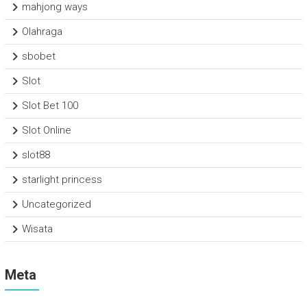
mahjong ways
Olahraga
sbobet
Slot
Slot Bet 100
Slot Online
slot88
starlight princess
Uncategorized
Wisata
Meta