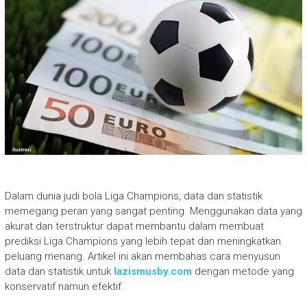
Dalam dunia judi bola Liga Champions, data dan statistik
memegang peran yang sangat penting. Menggunakan data yang
akurat dan terstruktur dapat membantu dalam membuat
prediksi Liga Champions yang lebih tepat dan meningkatkan
peluang menang. Artikel ini akan membahas cara menyusun
data dan statistik untuk
lazismusby.com
dengan metode yang
konservatif namun efektif.