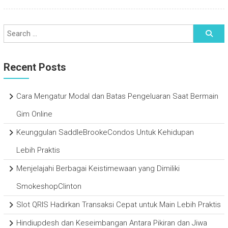
Recent Posts
Cara Mengatur Modal dan Batas Pengeluaran Saat Bermain
Gim Online
Keunggulan SaddleBrookeCondos Untuk Kehidupan
Lebih Praktis
Menjelajahi Berbagai Keistimewaan yang Dimiliki
SmokeshopClinton
Slot QRIS Hadirkan Transaksi Cepat untuk Main Lebih Praktis
Hindiupdesh dan Keseimbangan Antara Pikiran dan Jiwa