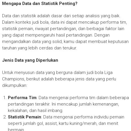
Mengapa Data dan Statistik Penting?
Data dan statistik adalah dasar dari setiap analisis yang baik.
Dalam konteks judi bola, data ini dapat mencakup performa tim,
statistik pemain, riwayat pertandingan, dan berbagai faktor lain
yang dapat mempengaruhi hasil pertandingan. Dengan
mengandalkan data yang solid, kamu dapat membuat keputusan
taruhan yang lebih cerdas dan terukur.
Jenis Data yang Diperlukan
Untuk menyusun data yang berguna dalam judi bola Liga
Champions, berikut adalah beberapa jenis data yang perlu
dikumpulkan:
Performa Tim
: Data mengenai performa tim dalam beberapa
pertandingan terakhir. Ini mencakup jumlah kemenangan,
kekalahan, dan hasil imbang.
Statistik Pemain
: Data mengenai performa individu pemain
seperti jumlah gol, assist, kartu kuning/merah, dan menit
bermain.