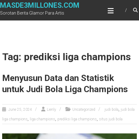
Skip
MASDE3MILLONES.COM
to
Sorotan Berita Glamor Para Artis
content
Tag: prediksi liga champions
Menyusun Data dan Statistik
untuk Judi Bola Liga Champions
,
June 25, 2024
Lienly
Uncategorized
judi bola
judi bola
,
,
,
liga champions
liga champions
prediksi liga champions
situs judi bola