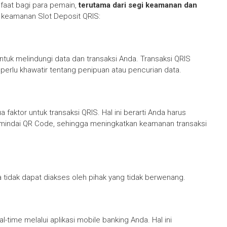
faat bagi para pemain,
terutama dari segi keamanan dan
t keamanan Slot Deposit QRIS:
uk melindungi data dan transaksi Anda. Transaksi QRIS
k perlu khawatir tentang penipuan atau pencurian data.
faktor untuk transaksi QRIS. Hal ini berarti Anda harus
indai QR Code, sehingga meningkatkan keamanan transaksi
 tidak dapat diakses oleh pihak yang tidak berwenang.
time melalui aplikasi mobile banking Anda. Hal ini