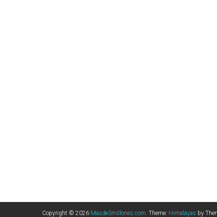
Copyright © 2026
Masde3millones.com
. Theme:
Himalayas
by Them