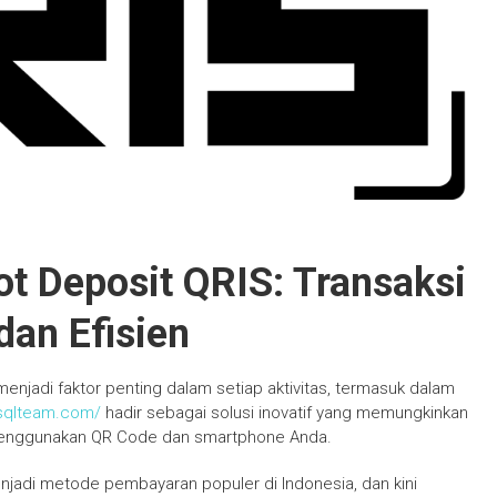
t Deposit QRIS: Transaksi
an Efisien
menjadi faktor penting dalam setiap aktivitas, termasuk dalam
nsqlteam.com/
hadir sebagai solusi inovatif yang memungkinkan
enggunakan QR Code dan smartphone Anda.
njadi metode pembayaran populer di Indonesia, dan kini