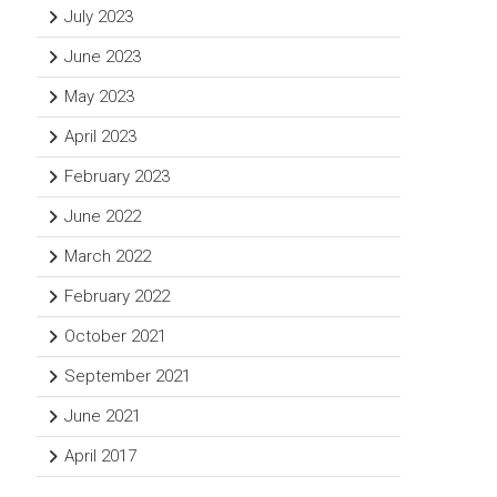
July 2023
June 2023
May 2023
April 2023
February 2023
June 2022
March 2022
February 2022
October 2021
September 2021
June 2021
April 2017