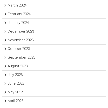
March 2024
February 2024
January 2024
December 2023
November 2023
October 2023
September 2023
August 2023
July 2023
June 2023
May 2023
April 2023