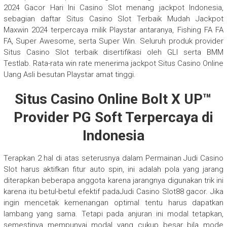
2024 Gacor Hari Ini Casino Slot menang jackpot Indonesia,
sebagian daftar Situs Casino Slot Terbaik Mudah Jackpot
Maxwin 2024 terpercaya milik Playstar antaranya, Fishing FA FA
FA, Super Awesome, serta Super Win. Seluruh produk provider
Situs Casino Slot terbaik disertifikasi oleh GLI serta BMM
Testlab. Rata-rata win rate menerima jackpot Situs Casino Online
Uang Asli besutan Playstar amat tinggi.
Situs Casino Online Bolt X UP™
Provider PG Soft Terpercaya di
Indonesia
Terapkan 2 hal di atas seterusnya dalam Permainan Judi Casino
Slot harus aktifkan fitur auto spin, ini adalah pola yang jarang
diterapkan beberapa anggota karena jarangnya digunakan trik ini
karena itu betul-betul efektif padaJudi Casino Slot88 gacor. Jika
ingin mencetak kemenangan optimal tentu harus dapatkan
lambang yang sama. Tetapi pada anjuran ini modal tetapkan,
semestinya mempunyai modal yang cukup besar bila mode