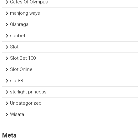
Gates Of Olympus
mahjong ways
Olahraga
sbobet
Slot
Slot Bet 100
Slot Online
slot88
starlight princess
Uncategorized
Wisata
Meta