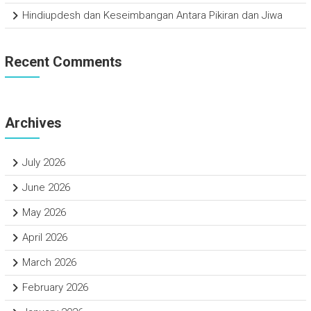
Hindiupdesh dan Keseimbangan Antara Pikiran dan Jiwa
Recent Comments
Archives
July 2026
June 2026
May 2026
April 2026
March 2026
February 2026