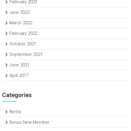
February 2023
June 2022
March 2022
February 2022
October 2021
September 2021
June 2021
April 2017
Categories
Berita
Bonus New Member