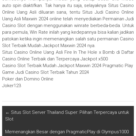
auto spin diaktifkan. Tak hanya itu saja, selayaknya Situs Casino
Online Uang Asli diluaran sana, tentu Situs Judi Casino Online
Uang Asli Maxwin 2024 online telah menyediakan Permainan Judi
Casino Slot dengan menggunakan winrate berbeda-beda. Untuk
para pemula, Win Rate inilah yang kedepannya bisa kalian jadikan
patokan ketika ingin memenangkan salah satu permainan Casino
Slot Terbaik Mudah Jackpot Maxwin 2024 nya.
Situs Casino Online Uang Asli Fire In The Hole x Bomb di Daftar
Casino Online Terbaik dan Terpercaya Jackpot x500
Casino Slot Terbaik Mudah Jackpot Maxwin 2024 Pragmatic Play
Game Judi Casino Slot Terbaik Tahun 2024
Poker dan Domino Online
Joker123
←
Situs Slot Server Thailand Super: Pilihan Terpercaya untuk
Slot
Memenangkan Besar dengan PragmaticPlay di Olympus1000