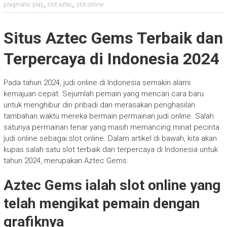
,
,
pragmatic play
slot aztec
slot online
Situs Aztec Gems Terbaik dan
Terpercaya di Indonesia 2024
Pada tahun 2024, judi online di Indonesia semakin alami
kemajuan cepat. Sejumlah pemain yang mencari cara baru
untuk menghibur diri pribadi dan merasakan penghasilan
tambahan waktu mereka bermain permainan judi online. Salah
satunya permainan tenar yang masih memancing minat pecinta
judi online sebagai slot online. Dalam artikel di bawah, kita akan
kupas salah satu slot terbaik dan terpercaya di Indonesia untuk
tahun 2024, merupakan Aztec Gems.
Aztec Gems ialah slot online yang
telah mengikat pemain dengan
grafiknya