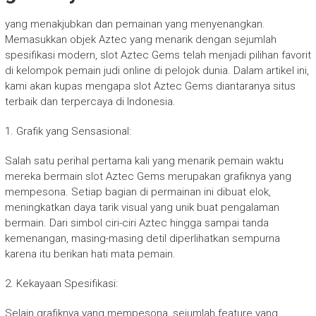
yang menakjubkan dan pemainan yang menyenangkan.
Memasukkan objek Aztec yang menarik dengan sejumlah
spesifikasi modern, slot Aztec Gems telah menjadi pilihan favorit
di kelompok pemain judi online di pelojok dunia. Dalam artikel ini,
kami akan kupas mengapa slot Aztec Gems diantaranya situs
terbaik dan terpercaya di Indonesia.
1. Grafik yang Sensasional:
Salah satu perihal pertama kali yang menarik pemain waktu
mereka bermain slot Aztec Gems merupakan grafiknya yang
mempesona. Setiap bagian di permainan ini dibuat elok,
meningkatkan daya tarik visual yang unik buat pengalaman
bermain. Dari simbol ciri-ciri Aztec hingga sampai tanda
kemenangan, masing-masing detil diperlihatkan sempurna
karena itu berikan hati mata pemain.
2. Kekayaan Spesifikasi:
Selain grafiknya yang mempesona, sejumlah feature yang