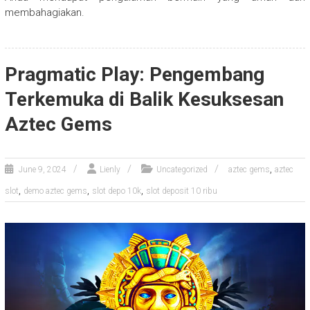
membahagiakan.
Pragmatic Play: Pengembang
Terkemuka di Balik Kesuksesan
Aztec Gems
,
June 9, 2024
Lienly
Uncategorized
aztec gems
aztec
,
,
,
slot
demo aztec gems
slot depo 10k
slot deposit 10 ribu