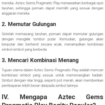
mereka. Aztec Gems Pragmatic Play menawarkan berbagai opsi
taruhan, sehingga pemain dapat memilih yang sesuai dengan
anggaran mereka.
2. Memutar Gulungan
Setelah memasang taruhan, pemain dapat memutar gulungan
dengan mengklik tombol putar. Kemudian, gulungan akan
berputar dan berhenti secara acak, menampilkan kombinasi
simbol-simbol yang berbeda.
3. Mencari Kombinasi Menang
Tujuan utama dalam Aztec Gems Pragmatic Play adalah mencari
kombinasi simbol yang sesuai untuk memenangkan hadiah.
Simbol dengan nilai tinggi, seperti pot merah, akan memberikan
pembayaran lebih besar daripada simbol lainnya.
IV. Mengapa Aztec Gems