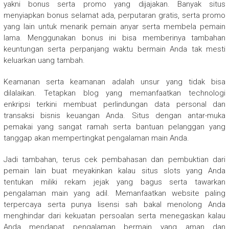
yakni bonus serta promo yang dijajakan. Banyak situs
menyiapkan bonus selamat ada, perputaran gratis, serta promo
yang lain untuk menarik pemain anyar serta membela pemain
lama. Menggunakan bonus ini bisa memberinya tambahan
keuntungan serta perpanjang waktu bermain Anda tak mesti
keluarkan uang tambah.
Keamanan serta keamanan adalah unsur yang tidak bisa
dilalaikan. Tetapkan blog yang memanfaatkan technologi
enkripsi terkini membuat perlindungan data personal dan
transaksi bisnis keuangan Anda. Situs dengan antar-muka
pemakai yang sangat ramah serta bantuan pelanggan yang
tanggap akan mempertingkat pengalaman main Anda.
Jadi tambahan, terus cek pembahasan dan pembuktian dari
pemain lain buat meyakinkan kalau situs slots yang Anda
tentukan miliki rekam jejak yang bagus serta tawarkan
pengalaman main yang adil. Memanfaatkan website paling
terpercaya serta punya lisensi sah bakal menolong Anda
menghindar dari kekuatan persoalan serta menegaskan kalau
Anda mendapat pengalaman bermain yang aman dan