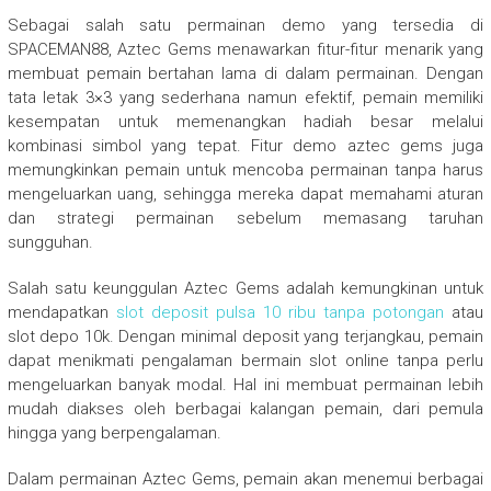
Sebagai salah satu permainan demo yang tersedia di
SPACEMAN88, Aztec Gems menawarkan fitur-fitur menarik yang
membuat pemain bertahan lama di dalam permainan. Dengan
tata letak 3×3 yang sederhana namun efektif, pemain memiliki
kesempatan untuk memenangkan hadiah besar melalui
kombinasi simbol yang tepat. Fitur demo aztec gems juga
memungkinkan pemain untuk mencoba permainan tanpa harus
mengeluarkan uang, sehingga mereka dapat memahami aturan
dan strategi permainan sebelum memasang taruhan
sungguhan.
Salah satu keunggulan Aztec Gems adalah kemungkinan untuk
mendapatkan
slot deposit pulsa 10 ribu tanpa potongan
atau
slot depo 10k. Dengan minimal deposit yang terjangkau, pemain
dapat menikmati pengalaman bermain slot online tanpa perlu
mengeluarkan banyak modal. Hal ini membuat permainan lebih
mudah diakses oleh berbagai kalangan pemain, dari pemula
hingga yang berpengalaman.
Dalam permainan Aztec Gems, pemain akan menemui berbagai