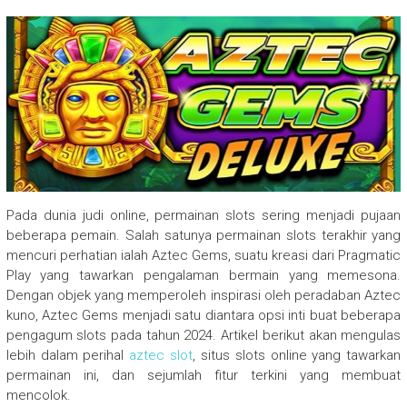
Pada dunia judi online, permainan slots sering menjadi pujaan
beberapa pemain. Salah satunya permainan slots terakhir yang
mencuri perhatian ialah Aztec Gems, suatu kreasi dari Pragmatic
Play yang tawarkan pengalaman bermain yang memesona.
Dengan objek yang memperoleh inspirasi oleh peradaban Aztec
kuno, Aztec Gems menjadi satu diantara opsi inti buat beberapa
pengagum slots pada tahun 2024. Artikel berikut akan mengulas
lebih dalam perihal
aztec slot
, situs slots online yang tawarkan
permainan ini, dan sejumlah fitur terkini yang membuat
mencolok.