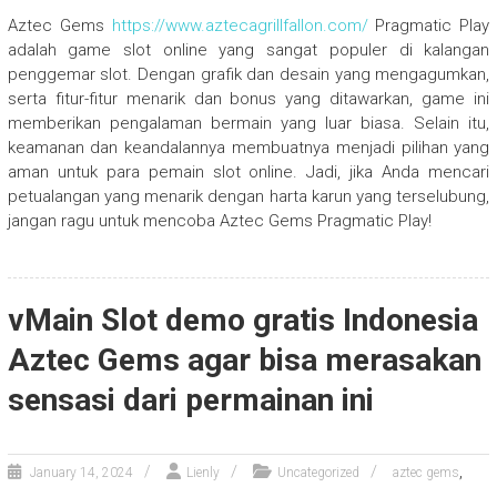
Aztec Gems
https://www.aztecagrillfallon.com/
Pragmatic Play
adalah game slot online yang sangat populer di kalangan
penggemar slot. Dengan grafik dan desain yang mengagumkan,
serta fitur-fitur menarik dan bonus yang ditawarkan, game ini
memberikan pengalaman bermain yang luar biasa. Selain itu,
keamanan dan keandalannya membuatnya menjadi pilihan yang
aman untuk para pemain slot online. Jadi, jika Anda mencari
petualangan yang menarik dengan harta karun yang terselubung,
jangan ragu untuk mencoba Aztec Gems Pragmatic Play!
vMain Slot demo gratis Indonesia
Aztec Gems agar bisa merasakan
sensasi dari permainan ini
,
January 14, 2024
Lienly
Uncategorized
aztec gems