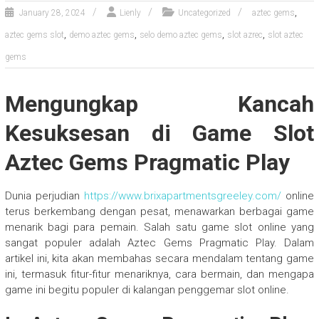
,
January 28, 2024
Lienly
Uncategorized
aztec gems
,
,
,
,
aztec gems slot
demo aztec gems
selo demo aztec gems
slot azrec
slot aztec
gems
Mengungkap Kancah
Kesuksesan di Game Slot
Aztec Gems Pragmatic Play
Dunia perjudian
https://www.brixapartmentsgreeley.com/
online
terus berkembang dengan pesat, menawarkan berbagai game
menarik bagi para pemain. Salah satu game slot online yang
sangat populer adalah Aztec Gems Pragmatic Play. Dalam
artikel ini, kita akan membahas secara mendalam tentang game
ini, termasuk fitur-fitur menariknya, cara bermain, dan mengapa
game ini begitu populer di kalangan penggemar slot online.