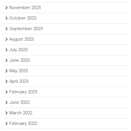
November 2023
October 2023
September 2023
August 2023
July 2023
June 2023
May 2023
April 2023
February 2023
June 2022
March 2022
February 2022