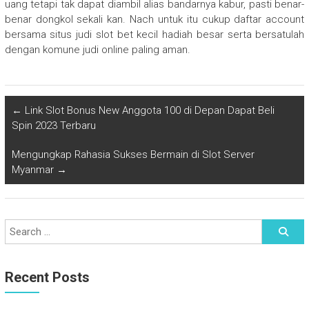
uang tetapi tak dapat diambil alias bandarnya kabur, pasti benar-
benar dongkol sekali kan. Nach untuk itu cukup daftar account
bersama situs judi slot bet kecil hadiah besar serta bersatulah
dengan komune judi online paling aman.
←
Link Slot Bonus New Anggota 100 di Depan Dapat Beli
Spin 2023 Terbaru
Mengungkap Rahasia Sukses Bermain di Slot Server
Myanmar
→
Recent Posts