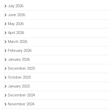
July 2026
June 2026
May 2026
April 2026
March 2026
February 2026
January 2026
December 2025
October 2025
January 2025
December 2024
November 2024