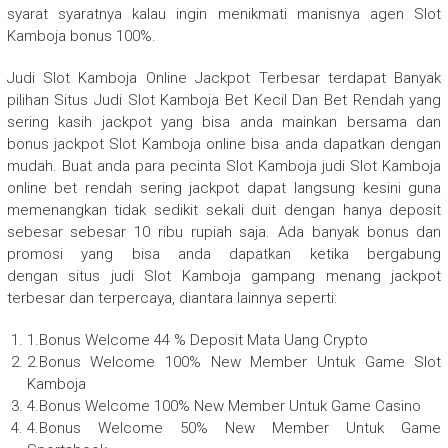
syarat syaratnya kalau ingin menikmati manisnya agen Slot
Kamboja bonus 100%.
Judi Slot Kamboja Online Jackpot Terbesar terdapat Banyak
pilihan Situs Judi Slot Kamboja Bet Kecil Dan Bet Rendah yang
sering kasih jackpot yang bisa anda mainkan bersama dan
bonus jackpot Slot Kamboja online bisa anda dapatkan dengan
mudah. Buat anda para pecinta Slot Kamboja judi Slot Kamboja
online bet rendah sering jackpot dapat langsung kesini guna
memenangkan tidak sedikit sekali duit dengan hanya deposit
sebesar sebesar 10 ribu rupiah saja. Ada banyak bonus dan
promosi yang bisa anda dapatkan ketika bergabung
dengan situs judi Slot Kamboja gampang menang jackpot
terbesar dan terpercaya, diantara lainnya seperti:
1.Bonus Welcome 44 % Deposit Mata Uang Crypto
2.Bonus Welcome 100% New Member Untuk Game Slot
Kamboja
4.Bonus Welcome 100% New Member Untuk Game Casino
4.Bonus Welcome 50% New Member Untuk Game