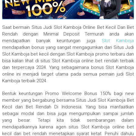
Saat bermain Situs Judi Slot Kamboja Online Bet Kecil Dan Bet
Rendah dengan Minimal Deposit Termurah anda akan
mendapatkan banyak keuntungan juga
Slot Kamboja
mendapatkan bonus yang sangat mengagumkan dari Situs Judi
Slot Kamboja bet kecil dengan Slot Kamboja promo terbaru dan
bisa kalian lihat di situs Slot Kamboja online bet rendah terbaik
dan terpercaya 2024. Yang sebagaimana bonus Slot Kamboja
online ini menjadi target utama pada semua pemain judi Slot
Kamboja terbaik 2024.
Bentuk keuntungan Promo Welcome Bonus 150% bagi new
member yang bergabung bersama Situs Judi Slot Kamboja Bet
Kecil dan Bet Rendah Di Indonesia. Yang bisa manfaatkan
sebagai modal dan bisa juga mengumpulkan sampai jumlah
yang besar. Tetapi kita tidak sembarangan dalam
mendapatkannya karena agen situs Slot Kamboja online bet
kecil dan bet rendah menetapkan syarat ketat. Penuhi dahulu