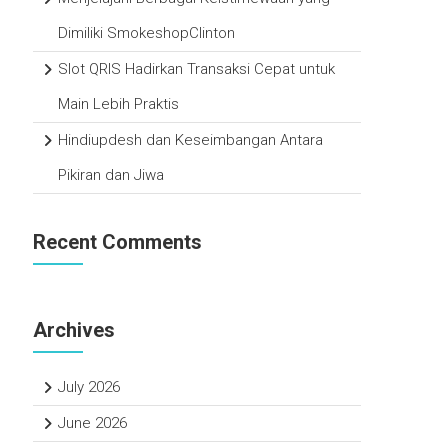
Dimiliki SmokeshopClinton
Slot QRIS Hadirkan Transaksi Cepat untuk
Main Lebih Praktis
Hindiupdesh dan Keseimbangan Antara
Pikiran dan Jiwa
Recent Comments
Archives
July 2026
June 2026