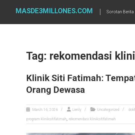
Skip
to
MASDE3MILLONES.COM
Sorotan Berita
content
Tag: rekomendasi klini
Klinik Siti Fatimah: Tem
Orang Dewasa
March 16, 2026
Lienly
Uncategorized
dokt
,
program kliniksitifatimah
rekomendasi kliniksitifatimah