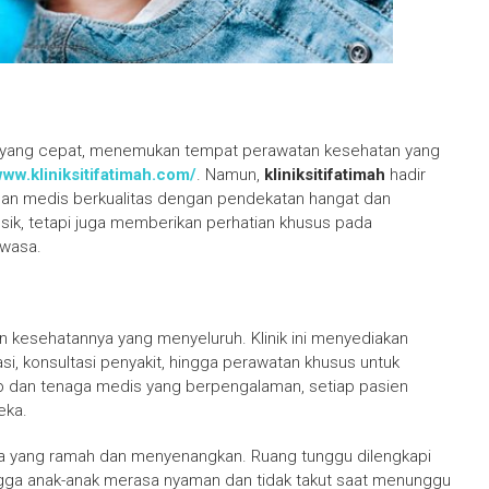
up yang cepat, menemukan tempat perawatan kesehatan yang
www.kliniksitifatimah.com/
. Namun,
kliniksitifatimah
hadir
nan medis berkualitas dengan pendekatan hangat dan
 fisik, tetapi juga memberikan perhatian khusus pada
ewasa.
n kesehatannya yang menyeluruh. Klinik ini menyediakan
asi, konsultasi penyakit, hingga perawatan khusus untuk
ap dan tenaga medis yang berpengalaman, setiap pasien
eka.
 yang ramah dan menyenangkan. Ruang tunggu dilengkapi
ngga anak-anak merasa nyaman dan tidak takut saat menunggu