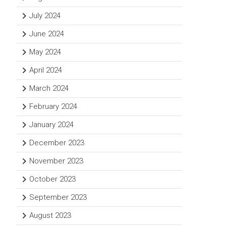
July 2024
June 2024
May 2024
April 2024
March 2024
February 2024
January 2024
December 2023
November 2023
October 2023
September 2023
August 2023