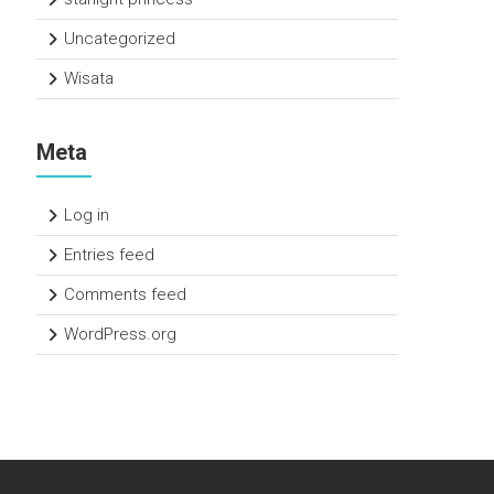
Uncategorized
Wisata
Meta
Log in
Entries feed
Comments feed
WordPress.org