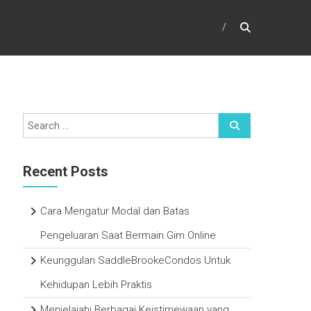
Recent Posts
Cara Mengatur Modal dan Batas
Pengeluaran Saat Bermain Gim Online
Keunggulan SaddleBrookeCondos Untuk
Kehidupan Lebih Praktis
Menjelajahi Berbagai Keistimewaan yang