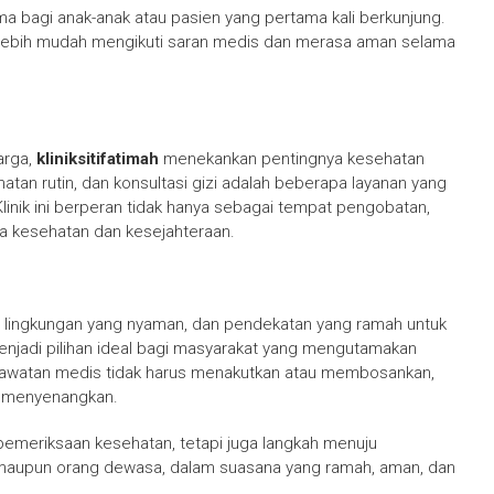
a bagi anak-anak atau pasien yang pertama kali berkunjung.
 lebih mudah mengikuti saran medis dan merasa aman selama
arga,
kliniksitifatimah
menekankan pentingnya kesehatan
atan rutin, dan konsultasi gizi adalah beberapa layanan yang
linik ini berperan tidak hanya sebagai tempat pengobatan,
ga kesehatan dan kesejahteraan.
, lingkungan yang nyaman, dan pendekatan yang ramah untuk
njadi pilihan ideal bagi masyarakat yang mengutamakan
erawatan medis tidak harus menakutkan atau membosankan,
n menyenangkan.
emeriksaan kesehatan, tetapi juga langkah menuju
k maupun orang dewasa, dalam suasana yang ramah, aman, dan