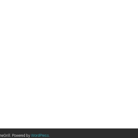
eGrill. Powered by
WordPress
.