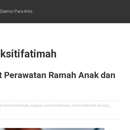
 Glamor Para Artis
ksitifatimah
pat Perawatan Ramah Anak dan
,
,
,
er kliniksitifatimah
kegiatan kliniksitifatimah
kliniksitifatimah fasilitas