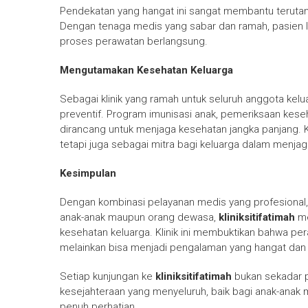
Pendekatan yang hangat ini sangat membantu terutam
Dengan tenaga medis yang sabar dan ramah, pasien
proses perawatan berlangsung.
Mengutamakan Kesehatan Keluarga
Sebagai klinik yang ramah untuk seluruh anggota kelu
preventif. Program imunisasi anak, pemeriksaan keseh
dirancang untuk menjaga kesehatan jangka panjang. K
tetapi juga sebagai mitra bagi keluarga dalam menja
Kesimpulan
Dengan kombinasi pelayanan medis yang profesional
anak-anak maupun orang dewasa,
kliniksitifatimah
me
kesehatan keluarga. Klinik ini membuktikan bahwa p
melainkan bisa menjadi pengalaman yang hangat da
Setiap kunjungan ke
kliniksitifatimah
bukan sekadar p
kesejahteraan yang menyeluruh, baik bagi anak-ana
penuh perhatian.