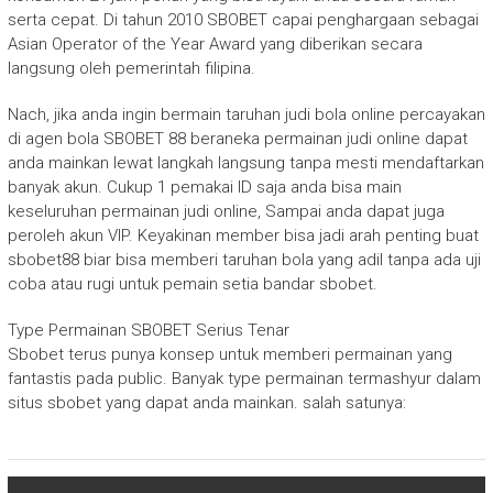
serta cepat. Di tahun 2010 SBOBET capai penghargaan sebagai
Asian Operator of the Year Award yang diberikan secara
langsung oleh pemerintah filipina.
Nach, jika anda ingin bermain taruhan judi bola online percayakan
di agen bola SBOBET 88 beraneka permainan judi online dapat
anda mainkan lewat langkah langsung tanpa mesti mendaftarkan
banyak akun. Cukup 1 pemakai ID saja anda bisa main
keseluruhan permainan judi online, Sampai anda dapat juga
peroleh akun VIP. Keyakinan member bisa jadi arah penting buat
sbobet88 biar bisa memberi taruhan bola yang adil tanpa ada uji
coba atau rugi untuk pemain setia bandar sbobet.
Type Permainan SBOBET Serius Tenar
Sbobet terus punya konsep untuk memberi permainan yang
fantastis pada public. Banyak type permainan termashyur dalam
situs sbobet yang dapat anda mainkan. salah satunya: