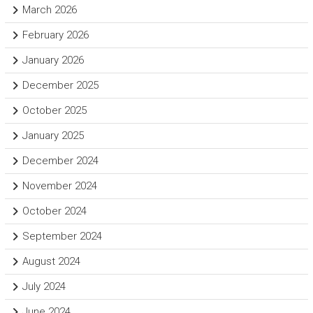
March 2026
February 2026
January 2026
December 2025
October 2025
January 2025
December 2024
November 2024
October 2024
September 2024
August 2024
July 2024
June 2024