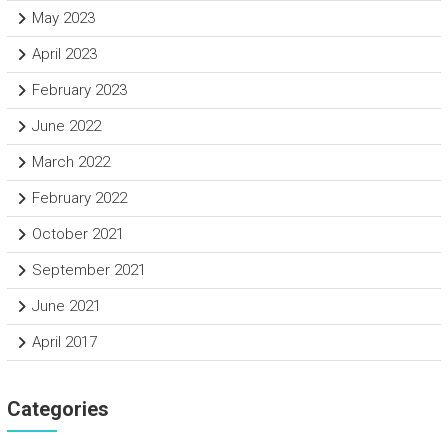
May 2023
April 2023
February 2023
June 2022
March 2022
February 2022
October 2021
September 2021
June 2021
April 2017
Categories