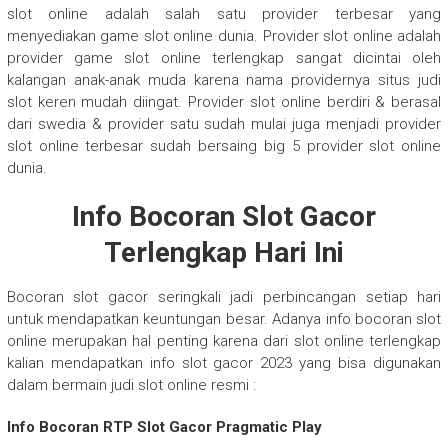
slot online adalah salah satu provider terbesar yang
menyediakan game slot online dunia. Provider slot online adalah
provider game slot online terlengkap sangat dicintai oleh
kalangan anak-anak muda karena nama providernya situs judi
slot keren mudah diingat. Provider slot online berdiri & berasal
dari swedia & provider satu sudah mulai juga menjadi provider
slot online terbesar sudah bersaing big 5 provider slot online
dunia.
Info Bocoran Slot Gacor
Terlengkap Hari Ini
Bocoran slot gacor seringkali jadi perbincangan setiap hari
untuk mendapatkan keuntungan besar. Adanya info bocoran slot
online merupakan hal penting karena dari slot online terlengkap
kalian mendapatkan info slot gacor 2023 yang bisa digunakan
dalam bermain judi slot online resmi :
Info Bocoran RTP Slot Gacor Pragmatic Play