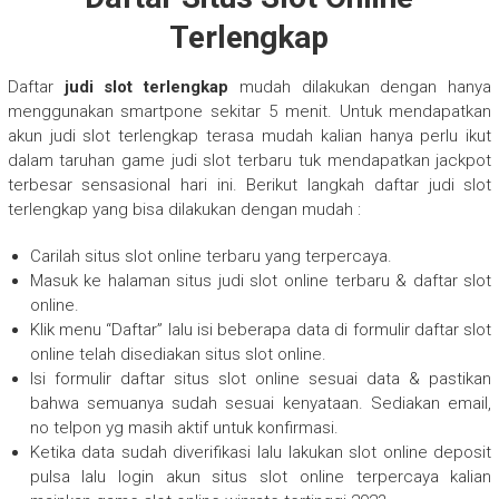
Terlengkap
Daftar
judi slot terlengkap
mudah dilakukan dengan hanya
menggunakan smartpone sekitar 5 menit. Untuk mendapatkan
akun judi slot terlengkap terasa mudah kalian hanya perlu ikut
dalam taruhan game judi slot terbaru tuk mendapatkan jackpot
terbesar sensasional hari ini. Berikut langkah daftar judi slot
terlengkap yang bisa dilakukan dengan mudah :
Carilah situs slot online terbaru yang terpercaya.
Masuk ke halaman situs judi slot online terbaru & daftar slot
online.
Klik menu “Daftar” lalu isi beberapa data di formulir daftar slot
online telah disediakan situs slot online.
Isi formulir daftar situs slot online sesuai data & pastikan
bahwa semuanya sudah sesuai kenyataan. Sediakan email,
no telpon yg masih aktif untuk konfirmasi.
Ketika data sudah diverifikasi lalu lakukan slot online deposit
pulsa lalu login akun situs slot online terpercaya kalian