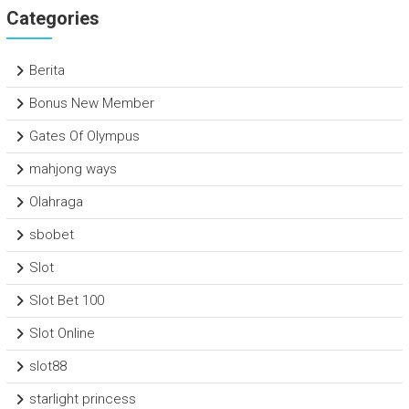
Categories
Berita
Bonus New Member
Gates Of Olympus
mahjong ways
Olahraga
sbobet
Slot
Slot Bet 100
Slot Online
slot88
starlight princess