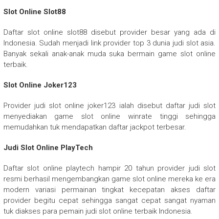
Slot Online Slot88
Daftar slot online slot88 disebut provider besar yang ada di
Indonesia. Sudah menjadi link provider top 3 dunia judi slot asia.
Banyak sekali anak-anak muda suka bermain game slot online
terbaik.
Slot Online Joker123
Provider judi slot online joker123 ialah disebut daftar judi slot
menyediakan game slot online winrate tinggi sehingga
memudahkan tuk mendapatkan daftar jackpot terbesar.
Judi Slot Online PlayTech
Daftar slot online playtech hampir 20 tahun provider judi slot
resmi berhasil mengembangkan game slot online mereka ke era
modern variasi permainan tingkat kecepatan akses daftar
provider begitu cepat sehingga sangat cepat sangat nyaman
tuk diakses para pemain judi slot online terbaik Indonesia.