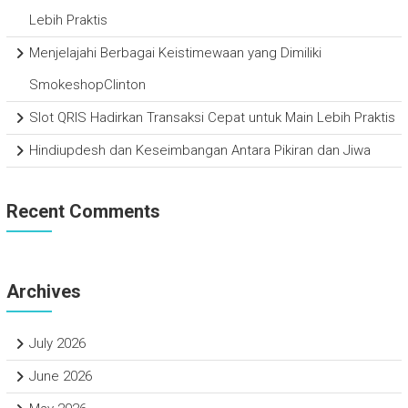
Lebih Praktis
Menjelajahi Berbagai Keistimewaan yang Dimiliki
SmokeshopClinton
Slot QRIS Hadirkan Transaksi Cepat untuk Main Lebih Praktis
Hindiupdesh dan Keseimbangan Antara Pikiran dan Jiwa
Recent Comments
Archives
July 2026
June 2026