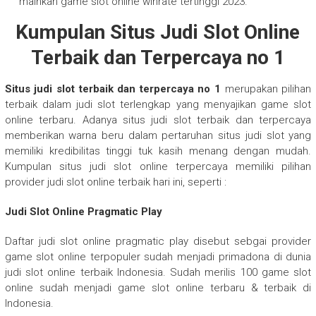
mainkan game slot online winrate tertinggi 2023.
Kumpulan Situs Judi Slot Online
Terbaik dan Terpercaya no 1
Situs judi slot terbaik dan terpercaya no 1
merupakan pilihan
terbaik dalam judi slot terlengkap yang menyajikan game slot
online terbaru. Adanya situs judi slot terbaik dan terpercaya
memberikan warna beru dalam pertaruhan situs judi slot yang
memiliki kredibilitas tinggi tuk kasih menang dengan mudah.
Kumpulan situs judi slot online terpercaya memiliki pilihan
provider judi slot online terbaik hari ini, seperti :
Judi Slot Online Pragmatic Play
Daftar judi slot online pragmatic play disebut sebgai provider
game slot online terpopuler sudah menjadi primadona di dunia
judi slot online terbaik Indonesia. Sudah merilis 100 game slot
online sudah menjadi game slot online terbaru & terbaik di
Indonesia.