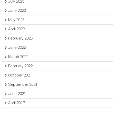
July 2023
June 2023
May 2023
April 2023
February 2023
June 2022
March 2022
February 2022
October 2021
September 2021
June 2021
April 2017