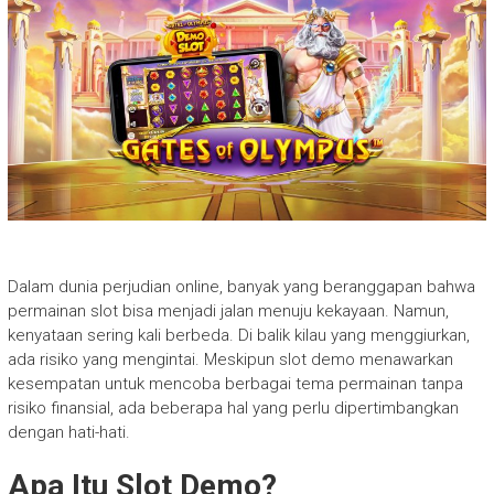
Dalam dunia perjudian online, banyak yang beranggapan bahwa
permainan slot bisa menjadi jalan menuju kekayaan. Namun,
kenyataan sering kali berbeda. Di balik kilau yang menggiurkan,
ada risiko yang mengintai. Meskipun slot demo menawarkan
kesempatan untuk mencoba berbagai tema permainan tanpa
risiko finansial, ada beberapa hal yang perlu dipertimbangkan
dengan hati-hati.
Apa Itu Slot Demo?