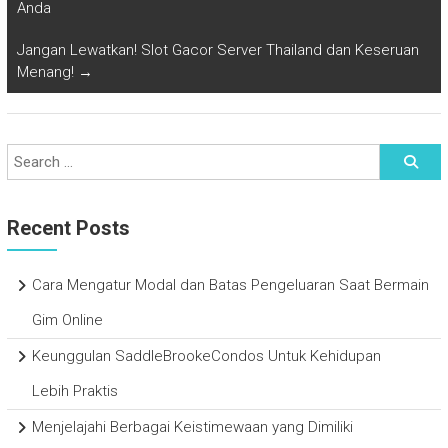
Anda
Jangan Lewatkan! Slot Gacor Server Thailand dan Keseruan
Menang!
→
Recent Posts
Cara Mengatur Modal dan Batas Pengeluaran Saat Bermain
Gim Online
Keunggulan SaddleBrookeCondos Untuk Kehidupan
Lebih Praktis
Menjelajahi Berbagai Keistimewaan yang Dimiliki