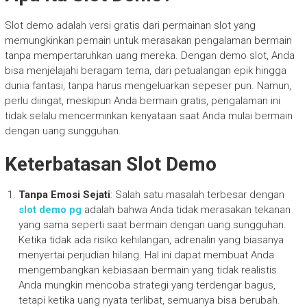
Slot demo adalah versi gratis dari permainan slot yang
memungkinkan pemain untuk merasakan pengalaman bermain
tanpa mempertaruhkan uang mereka. Dengan demo slot, Anda
bisa menjelajahi beragam tema, dari petualangan epik hingga
dunia fantasi, tanpa harus mengeluarkan sepeser pun. Namun,
perlu diingat, meskipun Anda bermain gratis, pengalaman ini
tidak selalu mencerminkan kenyataan saat Anda mulai bermain
dengan uang sungguhan.
Keterbatasan Slot Demo
Tanpa Emosi Sejati
: Salah satu masalah terbesar dengan
slot demo pg
adalah bahwa Anda tidak merasakan tekanan
yang sama seperti saat bermain dengan uang sungguhan.
Ketika tidak ada risiko kehilangan, adrenalin yang biasanya
menyertai perjudian hilang. Hal ini dapat membuat Anda
mengembangkan kebiasaan bermain yang tidak realistis.
Anda mungkin mencoba strategi yang terdengar bagus,
tetapi ketika uang nyata terlibat, semuanya bisa berubah.