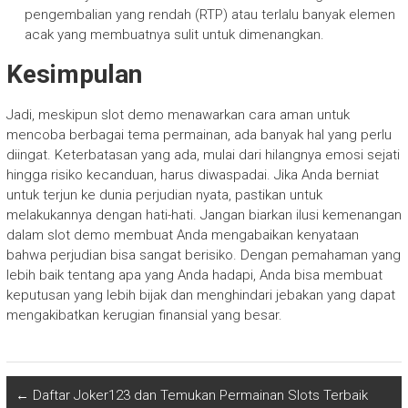
pengembalian yang rendah (RTP) atau terlalu banyak elemen
acak yang membuatnya sulit untuk dimenangkan.
Kesimpulan
Jadi, meskipun slot demo menawarkan cara aman untuk
mencoba berbagai tema permainan, ada banyak hal yang perlu
diingat. Keterbatasan yang ada, mulai dari hilangnya emosi sejati
hingga risiko kecanduan, harus diwaspadai. Jika Anda berniat
untuk terjun ke dunia perjudian nyata, pastikan untuk
melakukannya dengan hati-hati. Jangan biarkan ilusi kemenangan
dalam slot demo membuat Anda mengabaikan kenyataan
bahwa perjudian bisa sangat berisiko. Dengan pemahaman yang
lebih baik tentang apa yang Anda hadapi, Anda bisa membuat
keputusan yang lebih bijak dan menghindari jebakan yang dapat
mengakibatkan kerugian finansial yang besar.
←
Daftar Joker123 dan Temukan Permainan Slots Terbaik