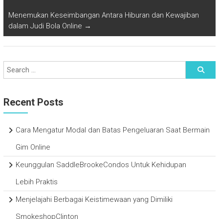
Menemukan Keseimbangan Antara Hiburan dan Kewajiban
dalam Judi Bola Online
→
Recent Posts
Cara Mengatur Modal dan Batas Pengeluaran Saat Bermain
Gim Online
Keunggulan SaddleBrookeCondos Untuk Kehidupan
Lebih Praktis
Menjelajahi Berbagai Keistimewaan yang Dimiliki
SmokeshopClinton