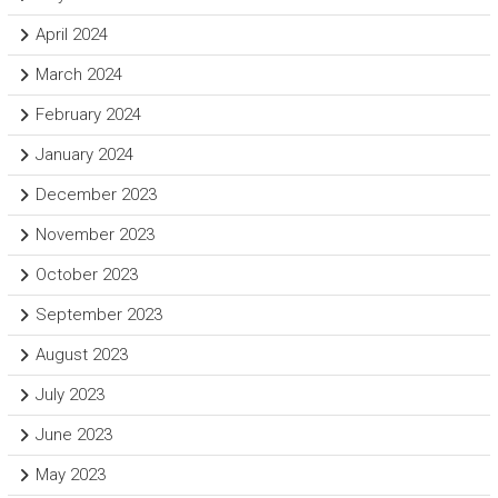
April 2024
March 2024
February 2024
January 2024
December 2023
November 2023
October 2023
September 2023
August 2023
July 2023
June 2023
May 2023