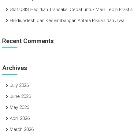
Slot QRIS Hadirkan Transaksi Cepat untuk Main Lebih Praktis
Hindiupdesh dan Keseimbangan Antara Pikiran dan Jiwa
Recent Comments
Archives
July 2026
June 2026
May 2026
April 2026
March 2026