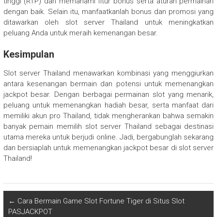
tinggi (RTP) dan memahami fitur bonus serta aturan permainan
dengan baik. Selain itu, manfaatkanlah bonus dan promosi yang
ditawarkan oleh slot server Thailand untuk meningkatkan
peluang Anda untuk meraih kemenangan besar.
Kesimpulan
Slot server Thailand menawarkan kombinasi yang menggiurkan
antara kesenangan bermain dan potensi untuk memenangkan
jackpot besar. Dengan berbagai permainan slot yang menarik,
peluang untuk memenangkan hadiah besar, serta manfaat dari
memiliki akun pro Thailand, tidak mengherankan bahwa semakin
banyak pemain memilih slot server Thailand sebagai destinasi
utama mereka untuk berjudi online. Jadi, bergabunglah sekarang
dan bersiaplah untuk memenangkan jackpot besar di slot server
Thailand!
←
Cara Bermain Game Slot Fortune Tiger di Situs Slot
PASJACKPOT