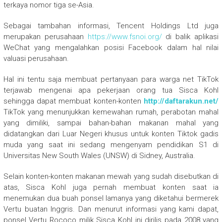
terkaya nomor tiga se-Asia.
Sebagai tambahan informasi, Tencent Holdings Ltd juga
merupakan perusahaan
https://www.fsnoi.org/
di balik aplikasi
WeChat yang mengalahkan posisi Facebook dalam hal nilai
valuasi perusahaan.
Hal ini tentu saja membuat pertanyaan para warga net TikTok
terjawab mengenai apa pekerjaan orang tua Sisca Kohl
sehingga dapat membuat konten-konten
http://daftarakun.net/
TikTok yang menunjukkan kemewahan rumah, perabotan mahal
yang dimiliki, sampai bahan-bahan makanan mahal yang
didatangkan dari Luar Negeri khusus untuk konten Tiktok gadis
muda yang saat ini sedang mengenyam pendidikan S1 di
Universitas New South Wales (UNSW) di Sidney, Australia.
Selain konten-konten makanan mewah yang sudah disebutkan di
atas, Sisca Kohl juga pernah membuat konten saat ia
menemukan dua buah ponsel lamanya yang diketahui bermerek
Vertu buatan Inggris. Dan menurut informasi yang kami dapat,
ponsel Vertu Rococo milik Sisca Kohl ini dirilis pada 2008 yang