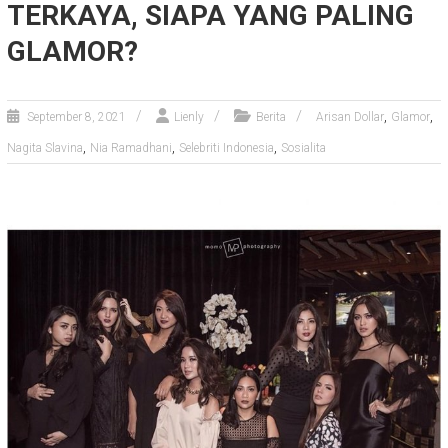
TERKAYA, SIAPA YANG PALING
GLAMOR?
,
,
September 8, 2021
Lienly
Berita
Arisan Dollar
Glamor
,
,
,
Nagita Slavina
Nia Ramadhani
Selebriti Indonesia
Sosialita