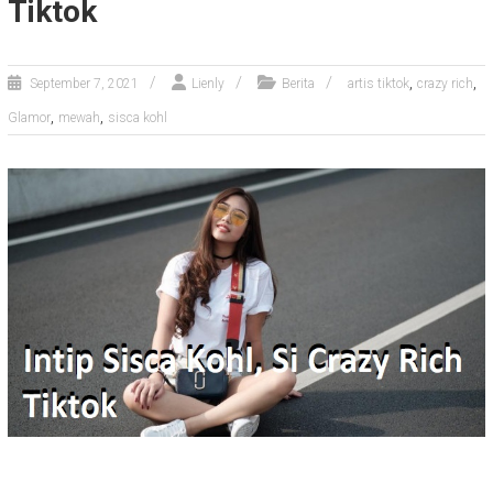
Tiktok
,
,
September 7, 2021
Lienly
Berita
artis tiktok
crazy rich
,
,
Glamor
mewah
sisca kohl