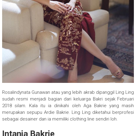
Rosalindynata Gunawan atau yang lebih akrab dipanggil Ling Ling
sudah resmi menjadi bagian dari keluarga Bakri sejak Februari
2018 silam. Kala itu ia dinikahi oleh Aga Bakrie yang masih
merupakan sepupu Ardie Bakrie. Ling Ling diketahui berprofesi
sebagai desainer dan ia memiliki clothing line sendiri loh.
Intania Bakrie