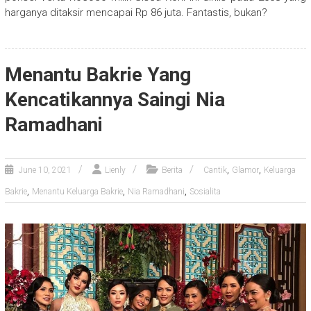
harganya ditaksir mencapai Rp 86 juta. Fantastis, bukan?
Menantu Bakrie Yang
Kencatikannya Saingi Nia
Ramadhani
,
,
June 10, 2021
Lienly
Berita
Cantik
Glamor
Keluarga
,
,
,
Bakrie
Menantu Keluarga Bakrie
Nia Ramadhani
Sosialita