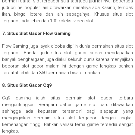
bermain daftar slot tergacor saja tapi juga judi lainnya. Beberapa
judi online populer lain ditawarkan misalnya ada Kasino, tembak
ikan, bingo, lotere dan lain sebagainya. Khusus situs slot
tergacor, ada lebih dari 100 koleksi video slot.
7. Situs Slot Gacor Flow Gaming
Flow Gaming juga layak dicoba dipilih dunia permainan situs slot
tergacor. Bandar judi situs slot gacor sudah mendapatkan
banyak penghargaan juga diakui seluruh dunia karena menyajikan
bocoran slot gacor malam ini dengan game lengkap bahkan
tercatat lebih dari 350 permainan bisa dimainkan.
8. Situs Slot Gacor Cq9
Cq9 gaming ialah situs bermain slot gacor terbaru
menguntungkan. Beragam daftar game slot baru ditawarkan
sehingga ada kepuasan tersendiri bagi siapapun yang
menginginkan bermain situs slot tergacor dengan tingkat
kemenangan tinggi. Bahkan variasi tema game tersedia sangat
lengkap.