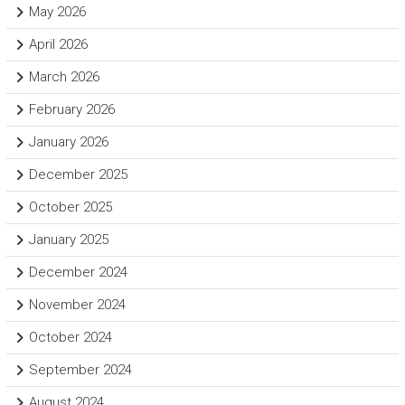
May 2026
April 2026
March 2026
February 2026
January 2026
December 2025
October 2025
January 2025
December 2024
November 2024
October 2024
September 2024
August 2024