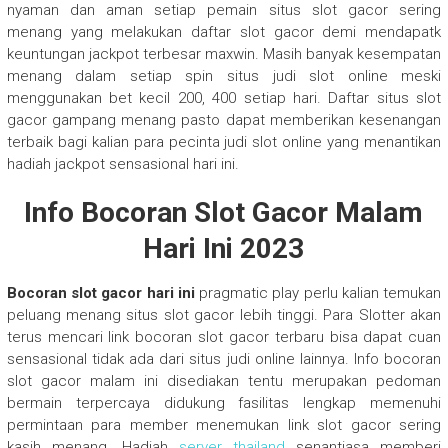
nyaman dan aman setiap pemain situs slot gacor sering
menang yang melakukan daftar slot gacor demi mendapatk
keuntungan jackpot terbesar maxwin. Masih banyak kesempatan
menang dalam setiap spin situs judi slot online meski
menggunakan bet kecil 200, 400 setiap hari. Daftar situs slot
gacor gampang menang pasto dapat memberikan kesenangan
terbaik bagi kalian para pecinta judi slot online yang menantikan
hadiah jackpot sensasional hari ini.
Info Bocoran Slot Gacor Malam
Hari Ini 2023
Bocoran slot gacor hari ini
pragmatic play perlu kalian temukan
peluang menang situs slot gacor lebih tinggi. Para Slotter akan
terus mencari link bocoran slot gacor terbaru bisa dapat cuan
sensasional tidak ada dari situs judi online lainnya. Info bocoran
slot gacor malam ini disediakan tentu merupakan pedoman
bermain terpercaya didukung fasilitas lengkap memenuhi
permintaan para member menemukan link slot gacor sering
kasih menang. Hadiah
server thailand
senantiasa memberi