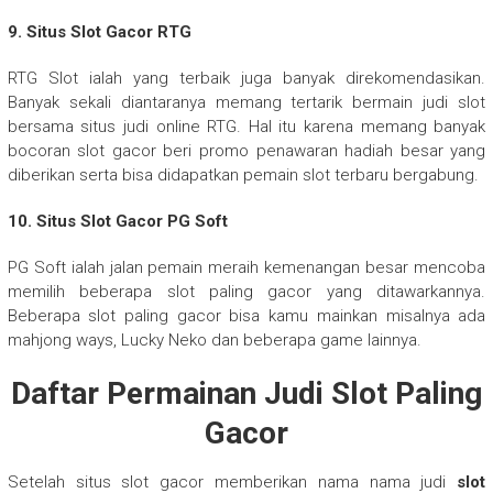
9. Situs Slot Gacor RTG
RTG Slot ialah yang terbaik juga banyak direkomendasikan.
Banyak sekali diantaranya memang tertarik bermain judi slot
bersama situs judi online RTG. Hal itu karena memang banyak
bocoran slot gacor beri promo penawaran hadiah besar yang
diberikan serta bisa didapatkan pemain slot terbaru bergabung.
10. Situs Slot Gacor PG Soft
PG Soft ialah jalan pemain meraih kemenangan besar mencoba
memilih beberapa slot paling gacor yang ditawarkannya.
Beberapa slot paling gacor bisa kamu mainkan misalnya ada
mahjong ways, Lucky Neko dan beberapa game lainnya.
Daftar Permainan Judi Slot Paling
Gacor
Setelah situs slot gacor memberikan nama nama judi
slot