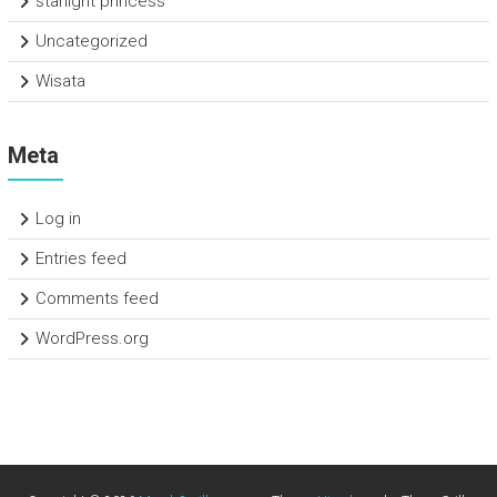
starlight princess
Uncategorized
Wisata
Meta
Log in
Entries feed
Comments feed
WordPress.org