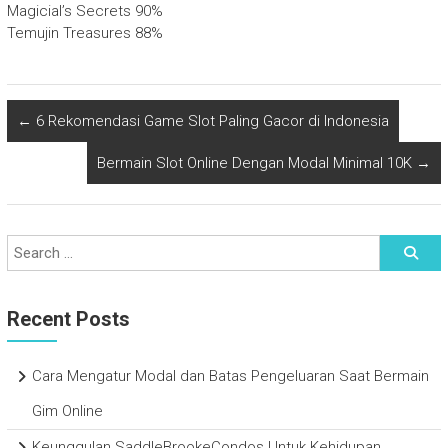
Magicial’s Secrets 90%
Temujin Treasures 88%
←
6 Rekomendasi Game Slot Paling Gacor di Indonesia
Bermain Slot Online Dengan Modal Minimal 10K
→
Recent Posts
Cara Mengatur Modal dan Batas Pengeluaran Saat Bermain
Gim Online
Keunggulan SaddleBrookeCondos Untuk Kehidupan