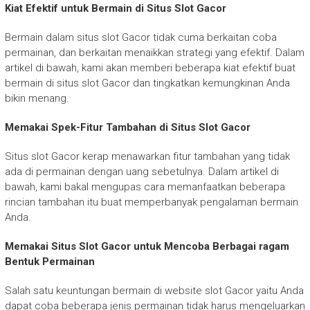
Kiat Efektif untuk Bermain di Situs Slot Gacor
Bermain dalam situs slot Gacor tidak cuma berkaitan coba
permainan, dan berkaitan menaikkan strategi yang efektif. Dalam
artikel di bawah, kami akan memberi beberapa kiat efektif buat
bermain di situs slot Gacor dan tingkatkan kemungkinan Anda
bikin menang.
Memakai Spek-Fitur Tambahan di Situs Slot Gacor
Situs slot Gacor kerap menawarkan fitur tambahan yang tidak
ada di permainan dengan uang sebetulnya. Dalam artikel di
bawah, kami bakal mengupas cara memanfaatkan beberapa
rincian tambahan itu buat memperbanyak pengalaman bermain
Anda.
Memakai Situs Slot Gacor untuk Mencoba Berbagai ragam
Bentuk Permainan
Salah satu keuntungan bermain di website slot Gacor yaitu Anda
dapat coba beberapa jenis permainan tidak harus mengeluarkan