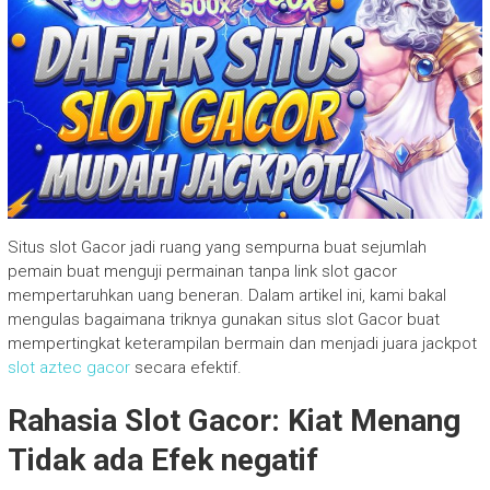
Situs slot Gacor jadi ruang yang sempurna buat sejumlah
pemain buat menguji permainan tanpa link slot gacor
mempertaruhkan uang beneran. Dalam artikel ini, kami bakal
mengulas bagaimana triknya gunakan situs slot Gacor buat
mempertingkat keterampilan bermain dan menjadi juara jackpot
slot aztec gacor
secara efektif.
Rahasia Slot Gacor: Kiat Menang
Tidak ada Efek negatif