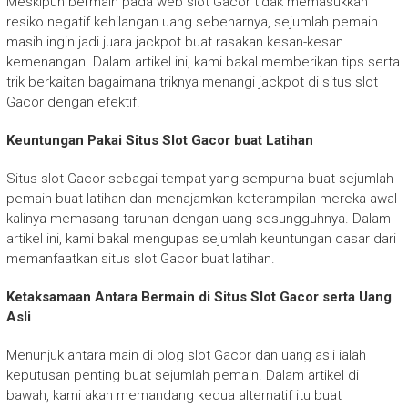
Meskipun bermain pada web slot Gacor tidak memasukkan
resiko negatif kehilangan uang sebenarnya, sejumlah pemain
masih ingin jadi juara jackpot buat rasakan kesan-kesan
kemenangan. Dalam artikel ini, kami bakal memberikan tips serta
trik berkaitan bagaimana triknya menangi jackpot di situs slot
Gacor dengan efektif.
Keuntungan Pakai Situs Slot Gacor buat Latihan
Situs slot Gacor sebagai tempat yang sempurna buat sejumlah
pemain buat latihan dan menajamkan keterampilan mereka awal
kalinya memasang taruhan dengan uang sesungguhnya. Dalam
artikel ini, kami bakal mengupas sejumlah keuntungan dasar dari
memanfaatkan situs slot Gacor buat latihan.
Ketaksamaan Antara Bermain di Situs Slot Gacor serta Uang
Asli
Menunjuk antara main di blog slot Gacor dan uang asli ialah
keputusan penting buat sejumlah pemain. Dalam artikel di
bawah, kami akan memandang kedua alternatif itu buat