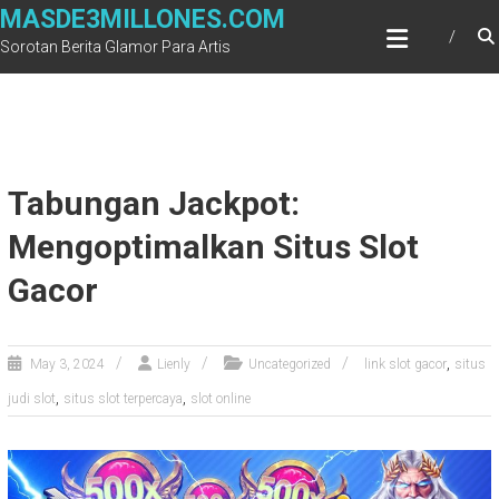
Skip
MASDE3MILLONES.COM
to
Sorotan Berita Glamor Para Artis
content
Tabungan Jackpot:
Mengoptimalkan Situs Slot
Gacor
,
May 3, 2024
Lienly
Uncategorized
link slot gacor
situs
,
,
judi slot
situs slot terpercaya
slot online