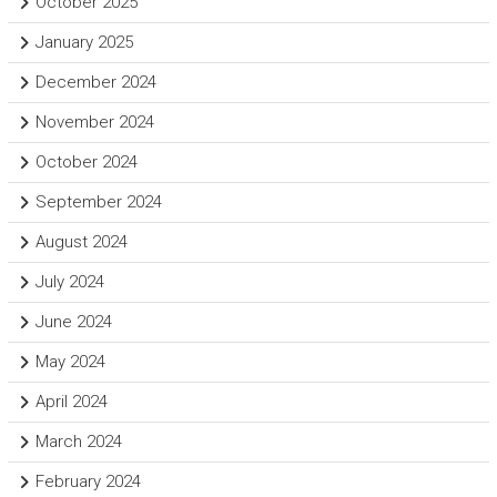
October 2025
January 2025
December 2024
November 2024
October 2024
September 2024
August 2024
July 2024
June 2024
May 2024
April 2024
March 2024
February 2024