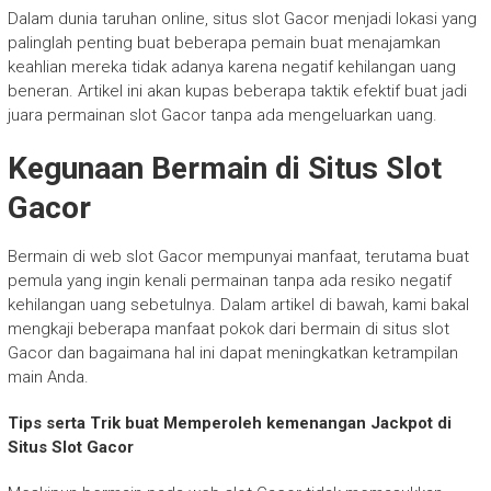
Dalam dunia taruhan online, situs slot Gacor menjadi lokasi yang
palinglah penting buat beberapa pemain buat menajamkan
keahlian mereka tidak adanya karena negatif kehilangan uang
beneran. Artikel ini akan kupas beberapa taktik efektif buat jadi
juara permainan slot Gacor tanpa ada mengeluarkan uang.
Kegunaan Bermain di Situs Slot
Gacor
Bermain di web slot Gacor mempunyai manfaat, terutama buat
pemula yang ingin kenali permainan tanpa ada resiko negatif
kehilangan uang sebetulnya. Dalam artikel di bawah, kami bakal
mengkaji beberapa manfaat pokok dari bermain di situs slot
Gacor dan bagaimana hal ini dapat meningkatkan ketrampilan
main Anda.
Tips serta Trik buat Memperoleh kemenangan Jackpot di
Situs Slot Gacor