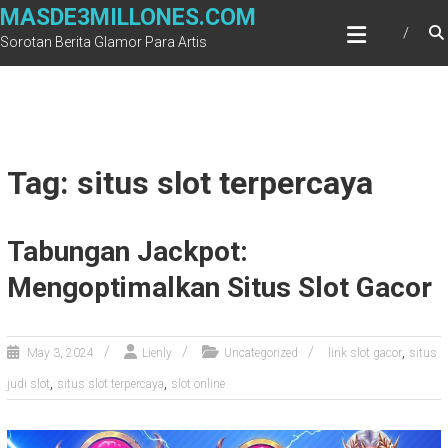
Skip
MASDE3MILLONES.COM
to
Sorotan Berita Glamor Para Artis
content
Tag: situs slot terpercaya
Tabungan Jackpot:
Mengoptimalkan Situs Slot Gacor
,
May 3, 2024
Lienly
Uncategorized
link slot gacor
situs
,
,
judi slot
situs slot terpercaya
slot online