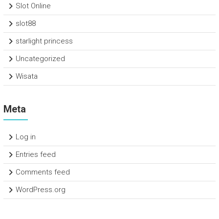
Slot Online
slot88
starlight princess
Uncategorized
Wisata
Meta
Log in
Entries feed
Comments feed
WordPress.org