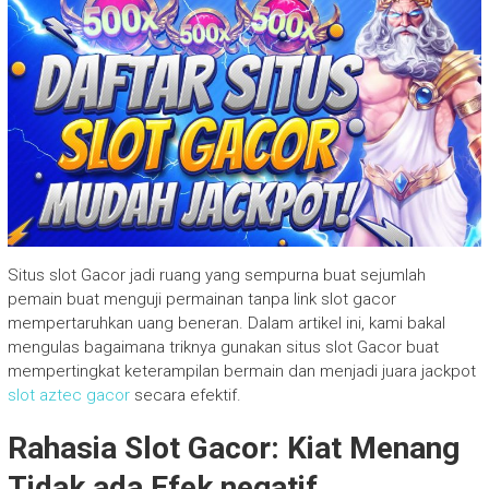
Situs slot Gacor jadi ruang yang sempurna buat sejumlah
pemain buat menguji permainan tanpa link slot gacor
mempertaruhkan uang beneran. Dalam artikel ini, kami bakal
mengulas bagaimana triknya gunakan situs slot Gacor buat
mempertingkat keterampilan bermain dan menjadi juara jackpot
slot aztec gacor
secara efektif.
Rahasia Slot Gacor: Kiat Menang
Tidak ada Efek negatif