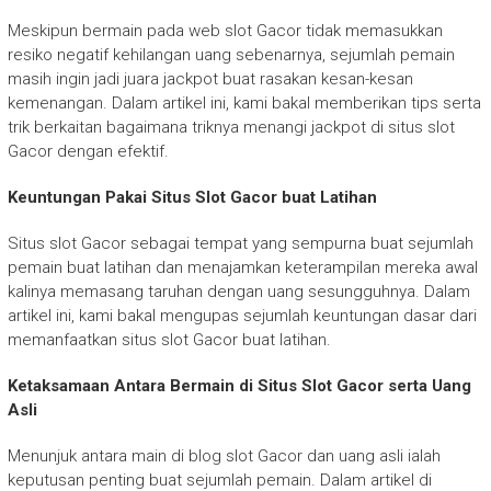
Meskipun bermain pada web slot Gacor tidak memasukkan
resiko negatif kehilangan uang sebenarnya, sejumlah pemain
masih ingin jadi juara jackpot buat rasakan kesan-kesan
kemenangan. Dalam artikel ini, kami bakal memberikan tips serta
trik berkaitan bagaimana triknya menangi jackpot di situs slot
Gacor dengan efektif.
Keuntungan Pakai Situs Slot Gacor buat Latihan
Situs slot Gacor sebagai tempat yang sempurna buat sejumlah
pemain buat latihan dan menajamkan keterampilan mereka awal
kalinya memasang taruhan dengan uang sesungguhnya. Dalam
artikel ini, kami bakal mengupas sejumlah keuntungan dasar dari
memanfaatkan situs slot Gacor buat latihan.
Ketaksamaan Antara Bermain di Situs Slot Gacor serta Uang
Asli
Menunjuk antara main di blog slot Gacor dan uang asli ialah
keputusan penting buat sejumlah pemain. Dalam artikel di