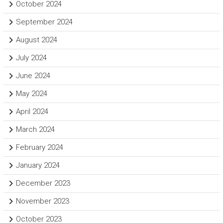
October 2024
September 2024
August 2024
July 2024
June 2024
May 2024
April 2024
March 2024
February 2024
January 2024
December 2023
November 2023
October 2023