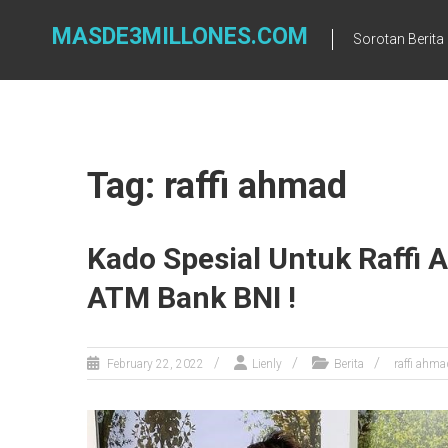
Skip
to
MASDE3MILLONES.COM
Sorotan Berita
content
Tag: raffi ahmad
Kado Spesial Untuk Raffi 
ATM Bank BNI !
February 22, 2022
Lienly
Berita
raffi ahma