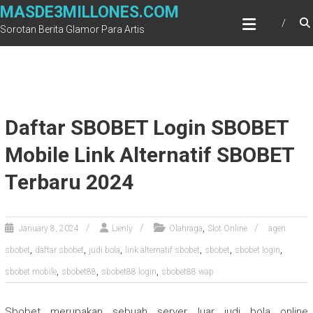
Skip
MASDE3MILLONES.COM
to
Sorotan Berita Glamor Para Artis
content
Daftar SBOBET Login SBOBET
Mobile Link Alternatif SBOBET
Terbaru 2024
,
January 8, 2024
Lienly
Olahraga
Slot Online
agen
,
,
,
,
,
,
sbobet
daftar sbobet
judi bola
link alternatif sbobet
sbobet
sbobet login
,
,
,
sbobet mobile
sbobet88
sbobet88 login
sbobet88 wap
Sbobet merupakan sebuah server luar judi bola online