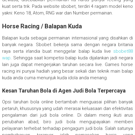
kuat serta trik. Pada website sbobet, terdiri 4 ragam model keno
yakni: Keno 18, Atom, RNG war dan Number permainan.
Horse Racing / Balapan Kuda
Balapan kuda sebagai permainan internasional yang disahkan di
banyak negara. Sbobet bekerja sama dengan negara britania
raya serta irlandia buat menggelar balap kuda live
sbobet88
wap
. Sehingga saat kompetisi balap kuda dijalankan jadi negara
lain juga dapat mengerjakan taruhan secara live. Games horse
racing ini punyai hadiah yang besar sekali dan teknik main balap
kuda anda cuma menunjuk kuda idola anda menang.
Kesan Taruhan Bola di Agen Judi Bola Terpercaya
Opsi taruhan bola online bertambah menguasai pilihan banyak
petaruh, khususnya yang udah merasai keluasaan dan efektivitas
pengalaman dari judi bola online. Di dalam meng ikuti arus
perubahan abad, biro judi bola mengupayakan memberi
pelayanan terhebat terhadap pengagum judi bola. Salah satunya