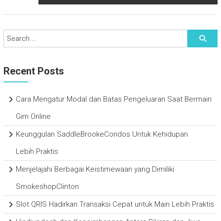
Recent Posts
Cara Mengatur Modal dan Batas Pengeluaran Saat Bermain
Gim Online
Keunggulan SaddleBrookeCondos Untuk Kehidupan
Lebih Praktis
Menjelajahi Berbagai Keistimewaan yang Dimiliki
SmokeshopClinton
Slot QRIS Hadirkan Transaksi Cepat untuk Main Lebih Praktis