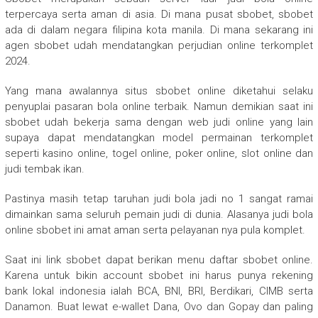
terpercaya serta aman di asia. Di mana pusat sbobet, sbobet
ada di dalam negara filipina kota manila. Di mana sekarang ini
agen sbobet udah mendatangkan perjudian online terkomplet
2024.
Yang mana awalannya situs sbobet online diketahui selaku
penyuplai pasaran bola online terbaik. Namun demikian saat ini
sbobet udah bekerja sama dengan web judi online yang lain
supaya dapat mendatangkan model permainan terkomplet
seperti kasino online, togel online, poker online, slot online dan
judi tembak ikan.
Pastinya masih tetap taruhan judi bola jadi no 1 sangat ramai
dimainkan sama seluruh pemain judi di dunia. Alasanya judi bola
online sbobet ini amat aman serta pelayanan nya pula komplet.
Saat ini link sbobet dapat berikan menu daftar sbobet online.
Karena untuk bikin account sbobet ini harus punya rekening
bank lokal indonesia ialah BCA, BNI, BRI, Berdikari, CIMB serta
Danamon. Buat lewat e-wallet Dana, Ovo dan Gopay dan paling