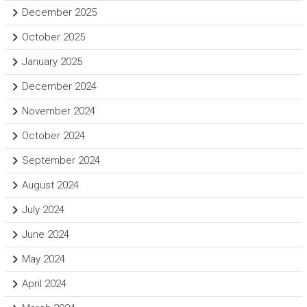
December 2025
October 2025
January 2025
December 2024
November 2024
October 2024
September 2024
August 2024
July 2024
June 2024
May 2024
April 2024