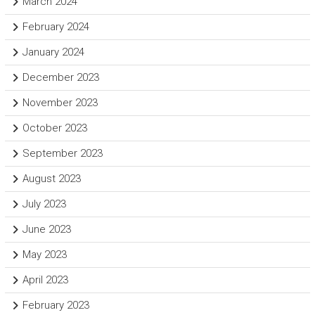
March 2024
February 2024
January 2024
December 2023
November 2023
October 2023
September 2023
August 2023
July 2023
June 2023
May 2023
April 2023
February 2023