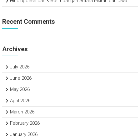
Hindiupdesh dan Keseimbangan Antara Pikiran dan Jiwa
Recent Comments
Archives
July 2026
June 2026
May 2026
April 2026
March 2026
February 2026
January 2026