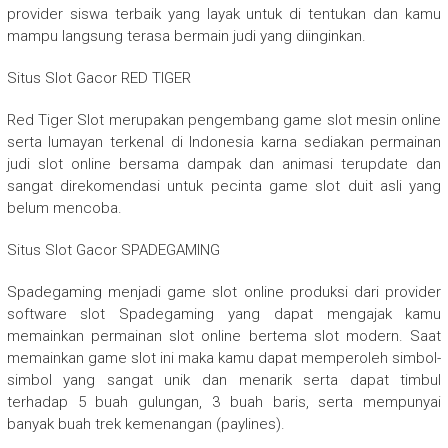
provider siswa terbaik yang layak untuk di tentukan dan kamu
mampu langsung terasa bermain judi yang diinginkan.
Situs Slot Gacor RED TIGER
Red Tiger Slot merupakan pengembang game slot mesin online
serta lumayan terkenal di Indonesia karna sediakan permainan
judi slot online bersama dampak dan animasi terupdate dan
sangat direkomendasi untuk pecinta game slot duit asli yang
belum mencoba.
Situs Slot Gacor SPADEGAMING
Spadegaming menjadi game slot online produksi dari provider
software slot Spadegaming yang dapat mengajak kamu
memainkan permainan slot online bertema slot modern. Saat
memainkan game slot ini maka kamu dapat memperoleh simbol-
simbol yang sangat unik dan menarik serta dapat timbul
terhadap 5 buah gulungan, 3 buah baris, serta mempunyai
banyak buah trek kemenangan (paylines).