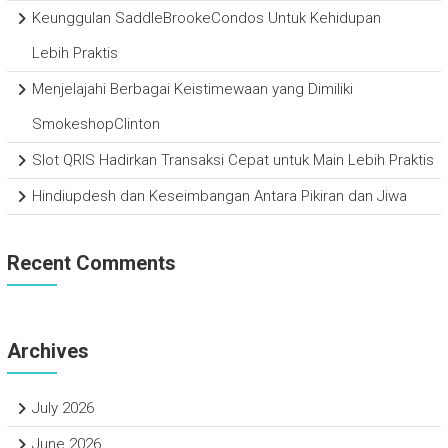
Keunggulan SaddleBrookeCondos Untuk Kehidupan
Lebih Praktis
Menjelajahi Berbagai Keistimewaan yang Dimiliki
SmokeshopClinton
Slot QRIS Hadirkan Transaksi Cepat untuk Main Lebih Praktis
Hindiupdesh dan Keseimbangan Antara Pikiran dan Jiwa
Recent Comments
Archives
July 2026
June 2026