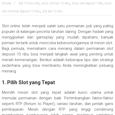
,
,
,
Wisata
bet 10 ribu slot
situs slot bet 10 ribu
situs slot deposit 10rb
situs
,
slot minimal deposit 10 ribu
slot bet 10 ribu
Slot online telah menjadi salah satu permainan judi yang paling
populer di kalangan pecinta taruhan daring. Dengan hadiah yang
menggiurkan dan gameplay yang mudah dipahami, banyak
pemain tertarik untuk mencoba keberuntungannya di mesin slot.
Bagi pemula, memahami cara menang dalam permainan slot
deposit 10 ribu bisa menjadi langkah awal yang penting untuk
meraih kemenangan. Berikut adalah beberapa tips dan strategi
sederhana yang bisa membantu Anda meningkatkan peluang
menang:
1. Pilih Slot yang Tepat
Memilih mesin slot yang tepat adalah kunci utama untuk
memulai permainan dengan baik. Pertimbangkan faktor-faktor
seperti RTP (Return to Player), variasi taruhan, dan jumlah garis
pembayaran. Mesin dengan RTP yang tinggi cenderung