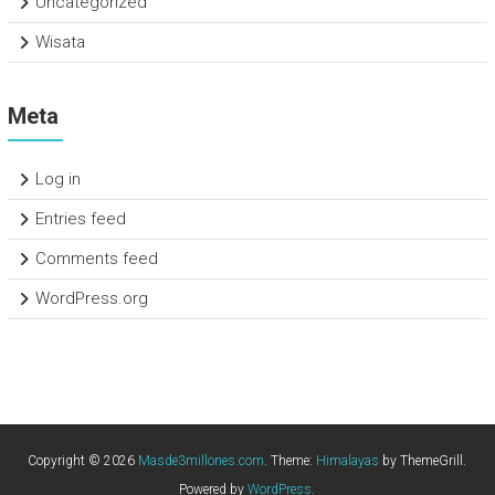
Uncategorized
Wisata
Meta
Log in
Entries feed
Comments feed
WordPress.org
Copyright © 2026
Masde3millones.com
. Theme:
Himalayas
by ThemeGrill.
Powered by
WordPress
.