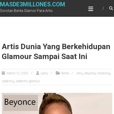
Skip
MASDE3MILLONES.COM
to
Sorotan Berita Glamor Para Artis
content
Artis Dunia Yang Berkehidupan
Glamour Sampai Saat Ini
,
,
,
March 12, 2022
Lienly
Berita
artis
Beyonce
madonna
,
selebritis
selebritis glamour