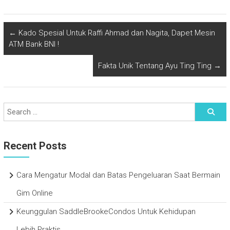
←
Kado Spesial Untuk Raffi Ahmad dan Nagita, Dapet Mesin
ATM Bank BNI !
Fakta Unik Tentang Ayu Ting Ting
→
Recent Posts
Cara Mengatur Modal dan Batas Pengeluaran Saat Bermain
Gim Online
Keunggulan SaddleBrookeCondos Untuk Kehidupan
Lebih Praktis