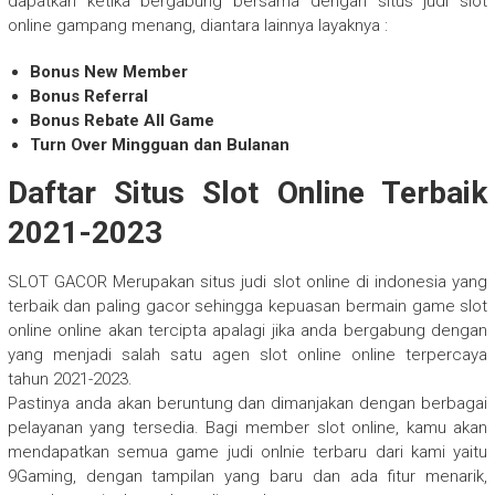
dapatkan ketika bergabung bersama dengan situs judi slot
online gampang menang, diantara lainnya layaknya :
Bonus New Member
Bonus Referral
Bonus Rebate All Game
Turn Over Mingguan dan Bulanan
Daftar Situs Slot Online Terbaik
2021-2023
SLOT GACOR Merupakan situs judi slot online di indonesia yang
terbaik dan paling gacor sehingga kepuasan bermain game slot
online online akan tercipta apalagi jika anda bergabung dengan
yang menjadi salah satu agen slot online online terpercaya
tahun 2021-2023.
Pastinya anda akan beruntung dan dimanjakan dengan berbagai
pelayanan yang tersedia. Bagi member slot online, kamu akan
mendapatkan semua game judi onlnie terbaru dari kami yaitu
9Gaming, dengan tampilan yang baru dan ada fitur menarik,