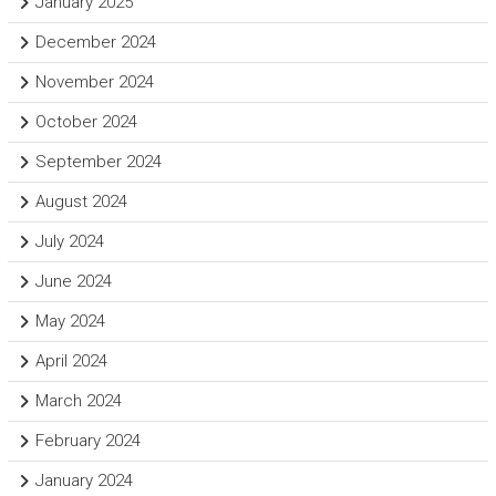
January 2025
December 2024
November 2024
October 2024
September 2024
August 2024
July 2024
June 2024
May 2024
April 2024
March 2024
February 2024
January 2024