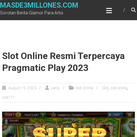
Skip
MASDE3MILLONES.COM
to
Sorotan Berita Glamor Para Artis
content
Slot Online Resmi Terpercaya
Pragmatic Play 2023
,
,
August 15, 2023
Lienly
Slot Online
Slot
slot online
slot777