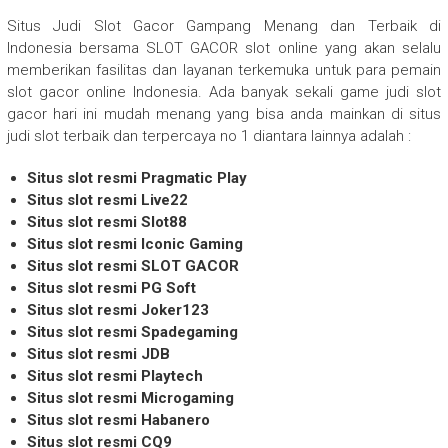
Situs Judi Slot Gacor Gampang Menang dan Terbaik di
Indonesia bersama SLOT GACOR slot online yang akan selalu
memberikan fasilitas dan layanan terkemuka untuk para pemain
slot gacor online Indonesia. Ada banyak sekali game judi slot
gacor hari ini mudah menang yang bisa anda mainkan di situs
judi slot terbaik dan terpercaya no 1 diantara lainnya adalah :
Situs slot resmi Pragmatic Play
Situs slot resmi Live22
Situs slot resmi Slot88
Situs slot resmi Iconic Gaming
Situs slot resmi SLOT GACOR
Situs slot resmi PG Soft
Situs slot resmi Joker123
Situs slot resmi Spadegaming
Situs slot resmi JDB
Situs slot resmi Playtech
Situs slot resmi Microgaming
Situs slot resmi Habanero
Situs slot resmi CQ9