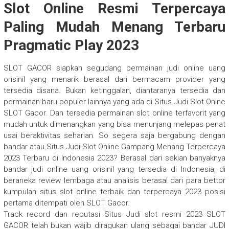
Slot Online Resmi Terpercaya
Paling Mudah Menang Terbaru
Pragmatic Play 2023
SLOT GACOR siapkan segudang permainan judi online uang
orisinil yang menarik berasal dari bermacam provider yang
tersedia disana. Bukan ketinggalan, diantaranya tersedia dan
permainan baru populer lainnya yang ada di Situs Judi Slot Onlne
SLOT Gacor. Dan tersedia permainan slot online terfavorit yang
mudah untuk dimenangkan yang bisa menunjang melepas penat
usai beraktivitas seharian. So segera saja bergabung dengan
bandar atau Situs Judi Slot Online Gampang Menang Terpercaya
2023 Terbaru di Indonesia 2023? Berasal dari sekian banyaknya
bandar judi online uang orisinil yang tersedia di Indonesia, di
beraneka review lembaga atau analisis berasal dari para bettor
kumpulan situs slot online terbaik dan terpercaya 2023 posisi
pertama ditempati oleh SLOT Gacor.
Track record dan reputasi Situs Judi slot resmi 2023 SLOT
GACOR telah bukan wajib diragukan ulang sebagai bandar JUDI