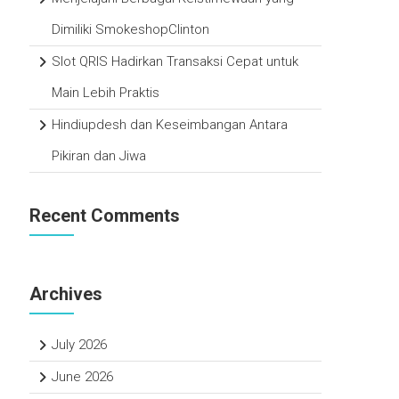
Dimiliki SmokeshopClinton
Slot QRIS Hadirkan Transaksi Cepat untuk
Main Lebih Praktis
Hindiupdesh dan Keseimbangan Antara
Pikiran dan Jiwa
Recent Comments
Archives
July 2026
June 2026