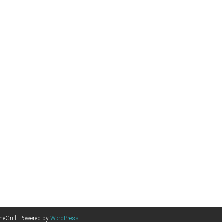
eGrill. Powered by
WordPress
.