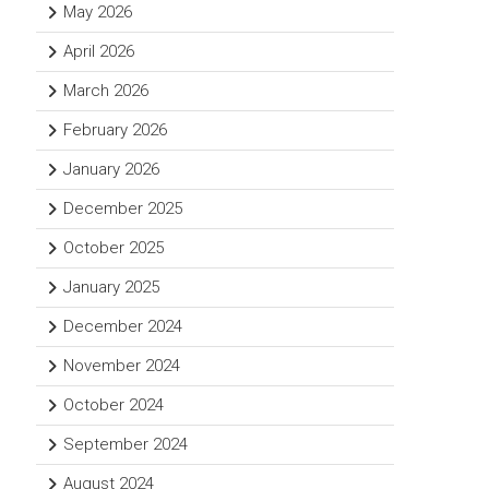
May 2026
April 2026
March 2026
February 2026
January 2026
December 2025
October 2025
January 2025
December 2024
November 2024
October 2024
September 2024
August 2024