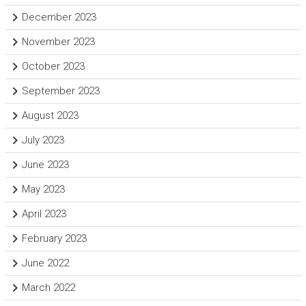
December 2023
November 2023
October 2023
September 2023
August 2023
July 2023
June 2023
May 2023
April 2023
February 2023
June 2022
March 2022