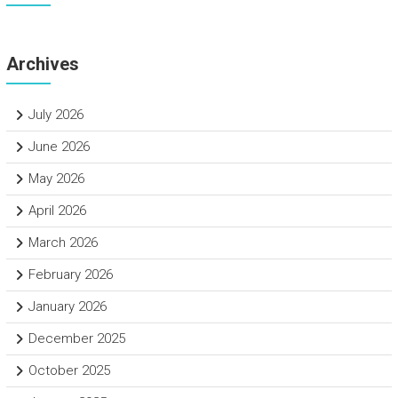
Archives
July 2026
June 2026
May 2026
April 2026
March 2026
February 2026
January 2026
December 2025
October 2025