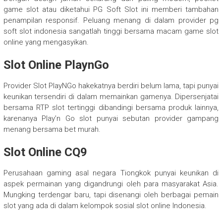
game slot atau diketahui PG Soft Slot ini memberi tambahan
penampilan responsif. Peluang menang di dalam provider pg
soft slot indonesia sangatlah tinggi bersama macam game slot
online yang mengasyikan.
Slot Online PlaynGo
Provider Slot PlayNGo hakekatnya berdiri belum lama, tapi punyai
keunikan tersendiri di dalam memainkan gamenya. Dipersenjatai
bersama RTP slot tertinggi dibandingi bersama produk lainnya,
karenanya Play’n Go slot punyai sebutan provider gampang
menang bersama bet murah.
Slot Online CQ9
Perusahaan gaming asal negara Tiongkok punyai keunikan di
aspek permainan yang digandrungi oleh para masyarakat Asia.
Mungking terdengar baru, tapi disenangi oleh berbagai pemain
slot yang ada di dalam kelompok sosial slot online Indonesia.