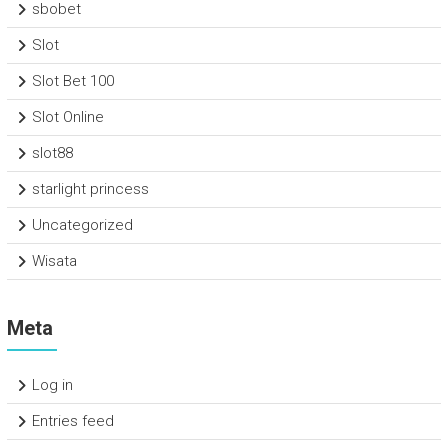
sbobet
Slot
Slot Bet 100
Slot Online
slot88
starlight princess
Uncategorized
Wisata
Meta
Log in
Entries feed