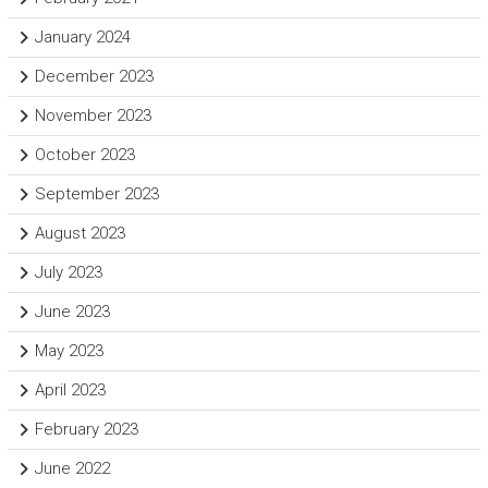
January 2024
December 2023
November 2023
October 2023
September 2023
August 2023
July 2023
June 2023
May 2023
April 2023
February 2023
June 2022