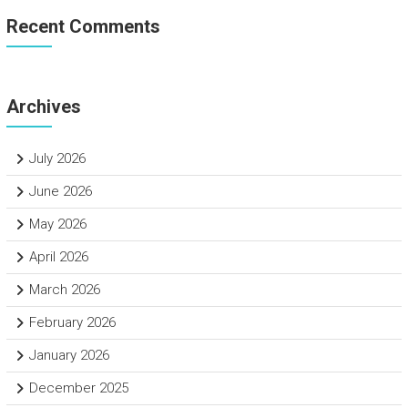
Recent Comments
Archives
July 2026
June 2026
May 2026
April 2026
March 2026
February 2026
January 2026
December 2025