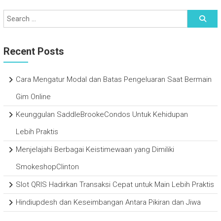
Recent Posts
Cara Mengatur Modal dan Batas Pengeluaran Saat Bermain
Gim Online
Keunggulan SaddleBrookeCondos Untuk Kehidupan
Lebih Praktis
Menjelajahi Berbagai Keistimewaan yang Dimiliki
SmokeshopClinton
Slot QRIS Hadirkan Transaksi Cepat untuk Main Lebih Praktis
Hindiupdesh dan Keseimbangan Antara Pikiran dan Jiwa