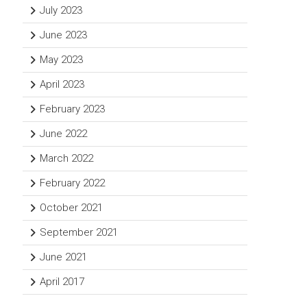
July 2023
June 2023
May 2023
April 2023
February 2023
June 2022
March 2022
February 2022
October 2021
September 2021
June 2021
April 2017