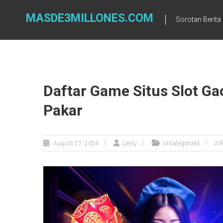
Skip
to
MASDE3MILLONES.COM
Sorotan Berita
content
Daftar Game Situs Slot G
Pakar
August 27, 2024
Lienly
Uncategorized
AI