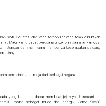
an slot88 di atas ialah yang terpopuler yang telah dibuktikan
sana . Maka kamu dapat berusaha untuk pilih dan mainkan opsi
ensikan. Dengan demikian, kamu mempunyai kesempatan peluang
ermainnya.
cam permainan Judi meja dari berbagai negara.
a yang berharap dapat membuat jejaknya di industri ini.
emiliki motto sebagai ;muda dan energik. Game Slot88