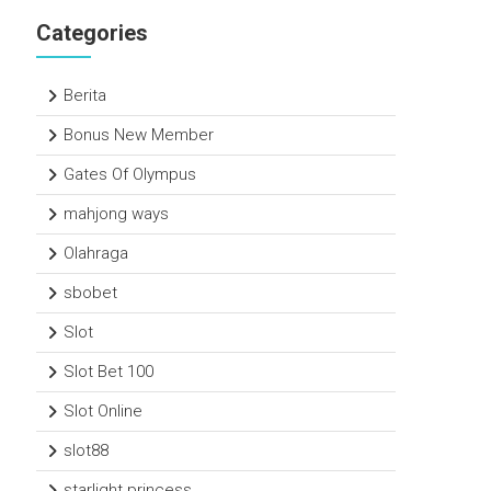
Categories
Berita
Bonus New Member
Gates Of Olympus
mahjong ways
Olahraga
sbobet
Slot
Slot Bet 100
Slot Online
slot88
starlight princess