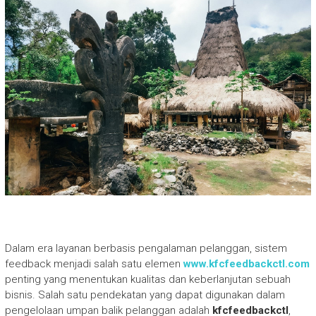
Dalam era layanan berbasis pengalaman pelanggan, sistem
feedback menjadi salah satu elemen
www.kfcfeedbackctl.com
penting yang menentukan kualitas dan keberlanjutan sebuah
bisnis. Salah satu pendekatan yang dapat digunakan dalam
pengelolaan umpan balik pelanggan adalah
kfcfeedbackctl
,