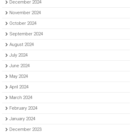
December 2024
November 2024
October 2024
September 2024
August 2024
July 2024
June 2024
May 2024
April 2024
March 2024
February 2024
January 2024
December 2023