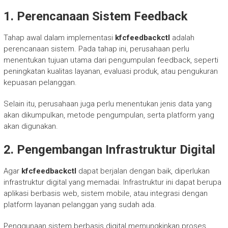
1. Perencanaan Sistem Feedback
Tahap awal dalam implementasi
kfcfeedbackctl
adalah
perencanaan sistem. Pada tahap ini, perusahaan perlu
menentukan tujuan utama dari pengumpulan feedback, seperti
peningkatan kualitas layanan, evaluasi produk, atau pengukuran
kepuasan pelanggan.
Selain itu, perusahaan juga perlu menentukan jenis data yang
akan dikumpulkan, metode pengumpulan, serta platform yang
akan digunakan.
2. Pengembangan Infrastruktur Digital
Agar
kfcfeedbackctl
dapat berjalan dengan baik, diperlukan
infrastruktur digital yang memadai. Infrastruktur ini dapat berupa
aplikasi berbasis web, sistem mobile, atau integrasi dengan
platform layanan pelanggan yang sudah ada.
Penggunaan sistem berbasis digital memungkinkan proses