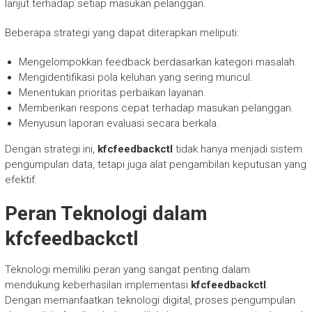
lanjut terhadap setiap masukan pelanggan.
Beberapa strategi yang dapat diterapkan meliputi:
Mengelompokkan feedback berdasarkan kategori masalah.
Mengidentifikasi pola keluhan yang sering muncul.
Menentukan prioritas perbaikan layanan.
Memberikan respons cepat terhadap masukan pelanggan.
Menyusun laporan evaluasi secara berkala.
Dengan strategi ini,
kfcfeedbackctl
tidak hanya menjadi sistem
pengumpulan data, tetapi juga alat pengambilan keputusan yang
efektif.
Peran Teknologi dalam
kfcfeedbackctl
Teknologi memiliki peran yang sangat penting dalam
mendukung keberhasilan implementasi
kfcfeedbackctl
.
Dengan memanfaatkan teknologi digital, proses pengumpulan