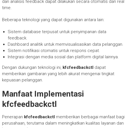
dan analisis feedback dapat dilakukan secara otomatis dan real
time.
Beberapa teknologi yang dapat digunakan antara lain:
Sistem database terpusat untuk penyimpanan data
feedback.
Dashboard analitik untuk memvisualisasikan data pelanggan.
Sistem notifikasi otomatis untuk respons cepat.
Integrasi dengan media sosial dan platform digital lainnya.
Dengan dukungan teknologi ini,
kfcfeedbackctl
dapat
memberikan gambaran yang lebih akurat mengenai tingkat
kepuasan pelanggan.
Manfaat Implementasi
kfcfeedbackctl
Penerapan
kfcfeedbackctl
memberikan berbagai manfaat bagi
perusahaan, terutama dalam meningkatkan kualitas layanan dan