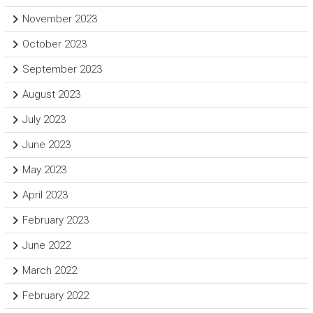
November 2023
October 2023
September 2023
August 2023
July 2023
June 2023
May 2023
April 2023
February 2023
June 2022
March 2022
February 2022