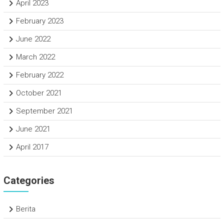
April 2023
February 2023
June 2022
March 2022
February 2022
October 2021
September 2021
June 2021
April 2017
Categories
Berita