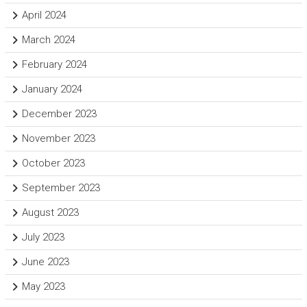
April 2024
March 2024
February 2024
January 2024
December 2023
November 2023
October 2023
September 2023
August 2023
July 2023
June 2023
May 2023