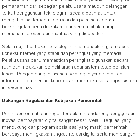
pemahaman dari sebagian pelaku usaha maupun pelanggan
terkait penggunaan teknologi ini secara optimal. Untuk
mengatasi hal tersebut, edukasi dan pelatihan secara
berkelanjutan perlu dilakukan agar semua pihak mampu
memahami proses dan manfaat yang didapatkan.
Selain itu, infrastruktur teknologi harus mendukung, termasuk
koneksi internet yang stabil dan perangkat yang memadai.
Pelaku usaha perlu memastikan perangkat digunakan secara
rutin dan melakukan pemeliharaan agar sistem tetap berjalan
lancar. Pengembangan layanan pelanggan yang ramah dan
informatif juga menjadi kunci dalam meningkatkan adopsi sistem
ini secara luas.
Dukungan Regulasi dan Kebijakan Pemerintah
Peran pemerintah dan regulator dalam mendorong penggunaan
inovasi pembayaran digital sangat besar. Melalui regulasi yang
mendukung dan program sosialisasi yang masif, pemerintah
berupaya meningkatkan tingkat literasi digital serta membangun