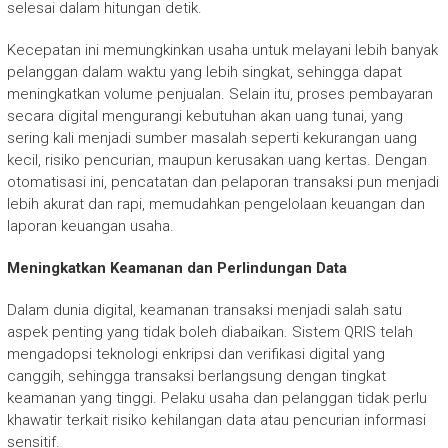
selesai dalam hitungan detik.
Kecepatan ini memungkinkan usaha untuk melayani lebih banyak
pelanggan dalam waktu yang lebih singkat, sehingga dapat
meningkatkan volume penjualan. Selain itu, proses pembayaran
secara digital mengurangi kebutuhan akan uang tunai, yang
sering kali menjadi sumber masalah seperti kekurangan uang
kecil, risiko pencurian, maupun kerusakan uang kertas. Dengan
otomatisasi ini, pencatatan dan pelaporan transaksi pun menjadi
lebih akurat dan rapi, memudahkan pengelolaan keuangan dan
laporan keuangan usaha.
Meningkatkan Keamanan dan Perlindungan Data
Dalam dunia digital, keamanan transaksi menjadi salah satu
aspek penting yang tidak boleh diabaikan. Sistem QRIS telah
mengadopsi teknologi enkripsi dan verifikasi digital yang
canggih, sehingga transaksi berlangsung dengan tingkat
keamanan yang tinggi. Pelaku usaha dan pelanggan tidak perlu
khawatir terkait risiko kehilangan data atau pencurian informasi
sensitif.