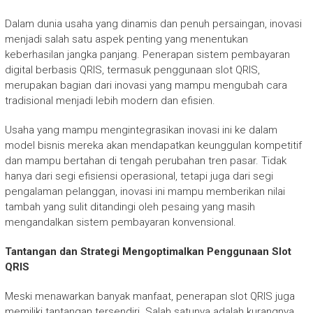
Dalam dunia usaha yang dinamis dan penuh persaingan, inovasi
menjadi salah satu aspek penting yang menentukan
keberhasilan jangka panjang. Penerapan sistem pembayaran
digital berbasis QRIS, termasuk penggunaan slot QRIS,
merupakan bagian dari inovasi yang mampu mengubah cara
tradisional menjadi lebih modern dan efisien.
Usaha yang mampu mengintegrasikan inovasi ini ke dalam
model bisnis mereka akan mendapatkan keunggulan kompetitif
dan mampu bertahan di tengah perubahan tren pasar. Tidak
hanya dari segi efisiensi operasional, tetapi juga dari segi
pengalaman pelanggan, inovasi ini mampu memberikan nilai
tambah yang sulit ditandingi oleh pesaing yang masih
mengandalkan sistem pembayaran konvensional.
Tantangan dan Strategi Mengoptimalkan Penggunaan Slot
QRIS
Meski menawarkan banyak manfaat, penerapan slot QRIS juga
memiliki tantangan tersendiri. Salah satunya adalah kurangnya