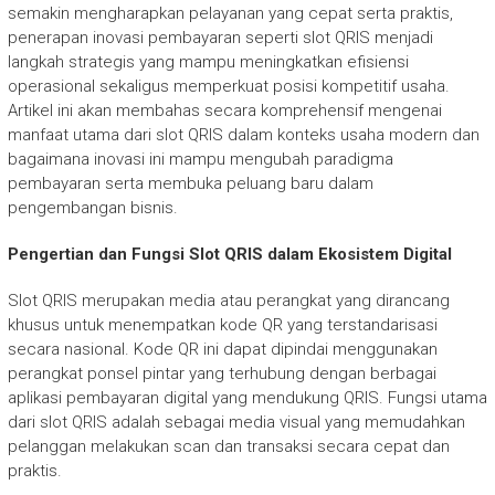
semakin mengharapkan pelayanan yang cepat serta praktis,
penerapan inovasi pembayaran seperti slot QRIS menjadi
langkah strategis yang mampu meningkatkan efisiensi
operasional sekaligus memperkuat posisi kompetitif usaha.
Artikel ini akan membahas secara komprehensif mengenai
manfaat utama dari slot QRIS dalam konteks usaha modern dan
bagaimana inovasi ini mampu mengubah paradigma
pembayaran serta membuka peluang baru dalam
pengembangan bisnis.
Pengertian dan Fungsi Slot QRIS dalam Ekosistem Digital
Slot QRIS merupakan media atau perangkat yang dirancang
khusus untuk menempatkan kode QR yang terstandarisasi
secara nasional. Kode QR ini dapat dipindai menggunakan
perangkat ponsel pintar yang terhubung dengan berbagai
aplikasi pembayaran digital yang mendukung QRIS. Fungsi utama
dari slot QRIS adalah sebagai media visual yang memudahkan
pelanggan melakukan scan dan transaksi secara cepat dan
praktis.