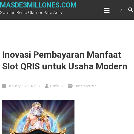
Skip
MASDE3MILLONES.COM
to
Sorotan Berita Glamor Para Artis
content
Inovasi Pembayaran Manfaat
Slot QRIS untuk Usaha Modern
January 23, 2026
Lienly
Uncategorized