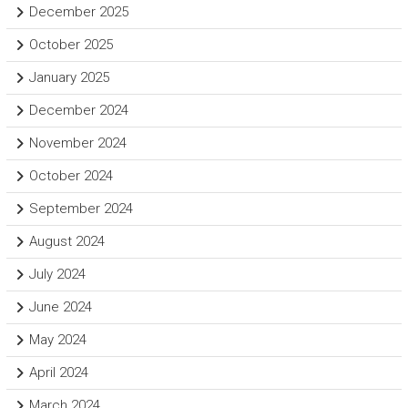
December 2025
October 2025
January 2025
December 2024
November 2024
October 2024
September 2024
August 2024
July 2024
June 2024
May 2024
April 2024
March 2024