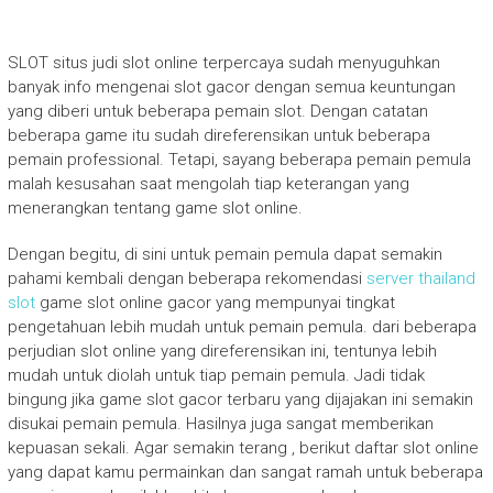
SLOT situs judi slot online terpercaya sudah menyuguhkan
banyak info mengenai slot gacor dengan semua keuntungan
yang diberi untuk beberapa pemain slot. Dengan catatan
beberapa game itu sudah direferensikan untuk beberapa
pemain professional. Tetapi, sayang beberapa pemain pemula
malah kesusahan saat mengolah tiap keterangan yang
menerangkan tentang game slot online.
Dengan begitu, di sini untuk pemain pemula dapat semakin
pahami kembali dengan beberapa rekomendasi
server thailand
slot
game slot online gacor yang mempunyai tingkat
pengetahuan lebih mudah untuk pemain pemula. dari beberapa
perjudian slot online yang direferensikan ini, tentunya lebih
mudah untuk diolah untuk tiap pemain pemula. Jadi tidak
bingung jika game slot gacor terbaru yang dijajakan ini semakin
disukai pemain pemula. Hasilnya juga sangat memberikan
kepuasan sekali. Agar semakin terang , berikut daftar slot online
yang dapat kamu permainkan dan sangat ramah untuk beberapa