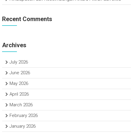
Recent Comments
Archives
July 2026
June 2026
May 2026
April 2026
March 2026
February 2026
January 2026