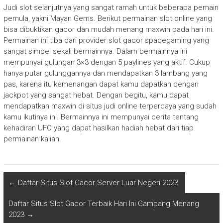
Judi slot selanjutnya yang sangat ramah untuk beberapa pemain
pemula, yakni Mayan Gems. Berikut permainan slot online yang
bisa dibuktikan gacor dan mudah menang maxwin pada hari ini.
Permainan ini tiba dari provider slot gacor spadegaming yang
sangat simpel sekali bermainnya. Dalam bermainnya ini
mempunyai gulungan 3×3 dengan 5 paylines yang aktif. Cukup
hanya putar gulunggannya dan mendapatkan 3 lambang yang
pas, karena itu kemenangan dapat kamu dapatkan dengan
jackpot yang sangat hebat. Dengan begitu, kamu dapat
mendapatkan maxwin di situs judi online terpercaya yang sudah
kamu ikutinya ini. Bermainnya ini mempunyai cerita tentang
kehadiran UFO yang dapat hasilkan hadiah hebat dari tiap
permainan kalian.
←
Daftar Situs Slot Gacor Server Luar Negeri 2023
Daftar Situs Slot Gacor Terbaik Hari Ini Gampang Menang
2023
→