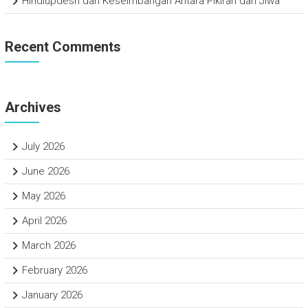
Hindiupdesh dan Keseimbangan Antara Pikiran dan Jiwa
Recent Comments
Archives
July 2026
June 2026
May 2026
April 2026
March 2026
February 2026
January 2026