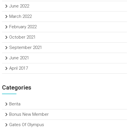
June 2022
March 2022
February 2022
October 2021
September 2021
June 2021
April 2017
Categories
Berita
Bonus New Member
Gates Of Olympus