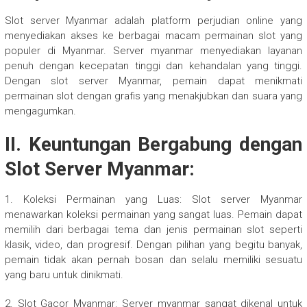
Slot server Myanmar adalah platform perjudian online yang
menyediakan akses ke berbagai macam permainan slot yang
populer di Myanmar. Server myanmar menyediakan layanan
penuh dengan kecepatan tinggi dan kehandalan yang tinggi.
Dengan slot server Myanmar, pemain dapat menikmati
permainan slot dengan grafis yang menakjubkan dan suara yang
mengagumkan.
II. Keuntungan Bergabung dengan
Slot Server Myanmar:
1. Koleksi Permainan yang Luas: Slot server Myanmar
menawarkan koleksi permainan yang sangat luas. Pemain dapat
memilih dari berbagai tema dan jenis permainan slot seperti
klasik, video, dan progresif. Dengan pilihan yang begitu banyak,
pemain tidak akan pernah bosan dan selalu memiliki sesuatu
yang baru untuk dinikmati.
2. Slot Gacor Myanmar: Server myanmar sangat dikenal untuk