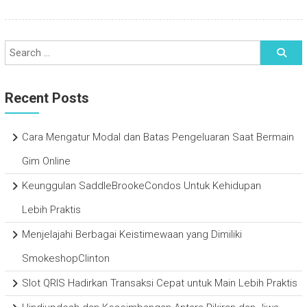
Recent Posts
Cara Mengatur Modal dan Batas Pengeluaran Saat Bermain
Gim Online
Keunggulan SaddleBrookeCondos Untuk Kehidupan
Lebih Praktis
Menjelajahi Berbagai Keistimewaan yang Dimiliki
SmokeshopClinton
Slot QRIS Hadirkan Transaksi Cepat untuk Main Lebih Praktis