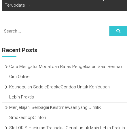
Terupdate
→
Recent Posts
Cara Mengatur Modal dan Batas Pengeluaran Saat Bermain
Gim Online
Keunggulan SaddleBrookeCondos Untuk Kehidupan
Lebih Praktis
Menjelajahi Berbagai Keistimewaan yang Dimiliki
SmokeshopClinton
Slot QRIS Hadirkan Transaksi Cepat untuk Main Lebih Praktis