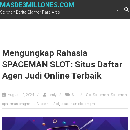
Skip
MASDE3MILLONES.COM
to
Sorotan Berita Glamor Para Artis
content
Mengungkap Rahasia
SPACEMAN SLOT: Situs Daftar
Agen Judi Online Terbaik
,
,
August 13, 2024
Lienly
Slot
Slot Spaceman
Spaceman
,
,
spaceman pragmatic
Spaceman Slot
spaceman slot pragmatic