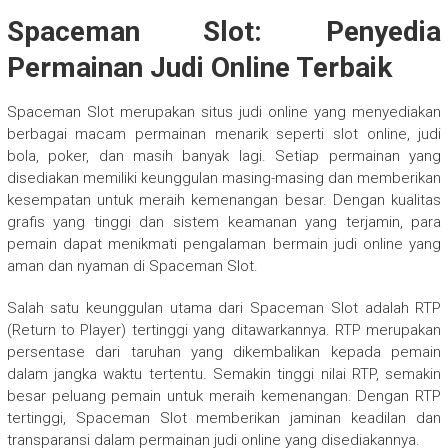
Spaceman Slot: Penyedia
Permainan Judi Online Terbaik
Spaceman Slot merupakan situs judi online yang menyediakan
berbagai macam permainan menarik seperti slot online, judi
bola, poker, dan masih banyak lagi. Setiap permainan yang
disediakan memiliki keunggulan masing-masing dan memberikan
kesempatan untuk meraih kemenangan besar. Dengan kualitas
grafis yang tinggi dan sistem keamanan yang terjamin, para
pemain dapat menikmati pengalaman bermain judi online yang
aman dan nyaman di Spaceman Slot.
Salah satu keunggulan utama dari Spaceman Slot adalah RTP
(Return to Player) tertinggi yang ditawarkannya. RTP merupakan
persentase dari taruhan yang dikembalikan kepada pemain
dalam jangka waktu tertentu. Semakin tinggi nilai RTP, semakin
besar peluang pemain untuk meraih kemenangan. Dengan RTP
tertinggi, Spaceman Slot memberikan jaminan keadilan dan
transparansi dalam permainan judi online yang disediakannya.