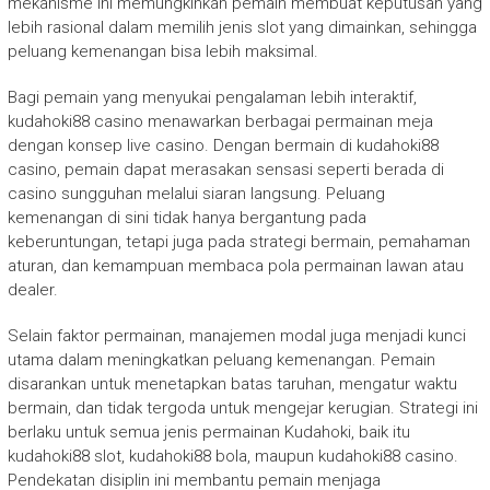
mekanisme ini memungkinkan pemain membuat keputusan yang
lebih rasional dalam memilih jenis slot yang dimainkan, sehingga
peluang kemenangan bisa lebih maksimal.
Bagi pemain yang menyukai pengalaman lebih interaktif,
kudahoki88 casino menawarkan berbagai permainan meja
dengan konsep live casino. Dengan bermain di kudahoki88
casino, pemain dapat merasakan sensasi seperti berada di
casino sungguhan melalui siaran langsung. Peluang
kemenangan di sini tidak hanya bergantung pada
keberuntungan, tetapi juga pada strategi bermain, pemahaman
aturan, dan kemampuan membaca pola permainan lawan atau
dealer.
Selain faktor permainan, manajemen modal juga menjadi kunci
utama dalam meningkatkan peluang kemenangan. Pemain
disarankan untuk menetapkan batas taruhan, mengatur waktu
bermain, dan tidak tergoda untuk mengejar kerugian. Strategi ini
berlaku untuk semua jenis permainan Kudahoki, baik itu
kudahoki88 slot, kudahoki88 bola, maupun kudahoki88 casino.
Pendekatan disiplin ini membantu pemain menjaga