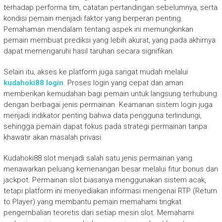
terhadap performa tim, catatan pertandingan sebelumnya, serta
kondisi pemain menjadi faktor yang berperan penting.
Pemahaman mendalam tentang aspek ini memungkinkan
pemain membuat prediksi yang lebih akurat, yang pada akhirnya
dapat memengaruhi hasil taruhan secara signifikan.
Selain itu, akses ke platform juga sangat mudah melalui
kudahoki88 login
. Proses login yang cepat dan aman
memberikan kemudahan bagi pemain untuk langsung terhubung
dengan berbagai jenis permainan. Keamanan sistem login juga
menjadi indikator penting bahwa data pengguna terlindungi,
sehingga pemain dapat fokus pada strategi permainan tanpa
khawatir akan masalah privasi.
Kudahoki88 slot menjadi salah satu jenis permainan yang
menawarkan peluang kemenangan besar melalui fitur bonus dan
jackpot. Permainan slot biasanya menggunakan sistem acak,
tetapi platform ini menyediakan informasi mengenai RTP (Return
to Player) yang membantu pemain memahami tingkat
pengembalian teoretis dari setiap mesin slot. Memahami