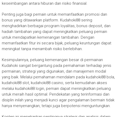
keseimbangan antara hiburan dan risiko finansial.
Penting juga bagi pemain untuk memanfaatkan promosi dan
bonus yang ditawarkan platform. Kudahoki88 sering
menghadirkan berbagai program loyalitas, bonus deposit, dan
hadiah tambahan yang dapat meningkatkan peluang pemain
untuk mendapatkan kemenangan tambahan. Dengan
memanfaatkan fitur ini secara bijak, peluang keuntungan dapat
meningkat tanpa menambah risiko berlebihan.
Kesimpulannya, peluang kemenangan besar di permainan
Kudahoki sangat bergantung pada pemahaman terhadap jenis
permainan, strategi yang digunakan, dan manajemen modal
yang baik. Melalui pemahaman mendalam pada kudahoki88 bola,
kudahoki88 slot, kudahoki88 casino, serta kemudahan akses
melalui kudahoki88 login, pemain dapat meningkatkan peluang
untuk meraih hasil optimal. Pendekatan yang terinformasi dan
disiplin inilah yang menjadi kunci agar pengalaman bermain tidak
hanya menyenangkan, tetapi juga berpotensi menguntungkan.
Konten ini menekankan pentingnya strategi dan analisis dalam