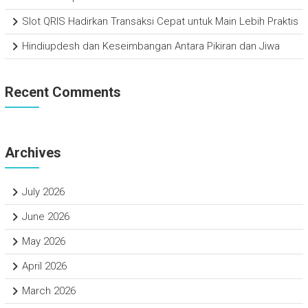
Slot QRIS Hadirkan Transaksi Cepat untuk Main Lebih Praktis
Hindiupdesh dan Keseimbangan Antara Pikiran dan Jiwa
Recent Comments
Archives
July 2026
June 2026
May 2026
April 2026
March 2026