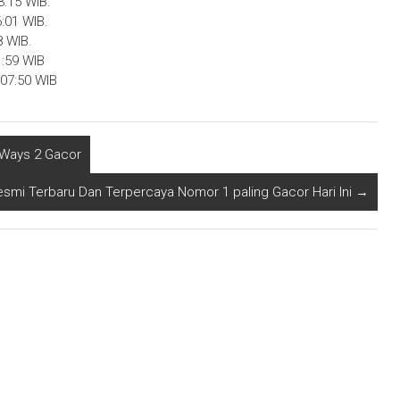
3:15 WIB.
:01 WIB.
8 WIB.
1:59 WIB
 07:50 WIB
 Ways 2 Gacor
Resmi Terbaru Dan Terpercaya Nomor 1 paling Gacor Hari Ini
→