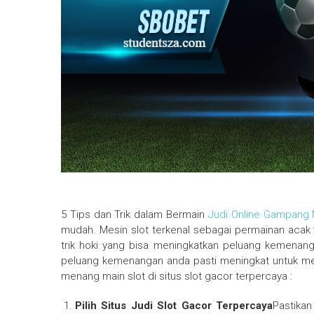
5 Tips dan Trik dalam Bermain
Judi Online Gampang
mudah. Mesin slot terkenal sebagai permainan acak 
trik hoki yang bisa meningkatkan peluang kemenanga
peluang kemenangan anda pasti meningkat untuk meraih
menang main slot di situs slot gacor terpercaya :
Pilih Situs Judi Slot Gacor Terpercaya
Pastikan