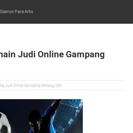
 Glamor Para Artis
rmain Judi Online Gampang
,
,
ine
Judi Online Gampang Menang
Slot