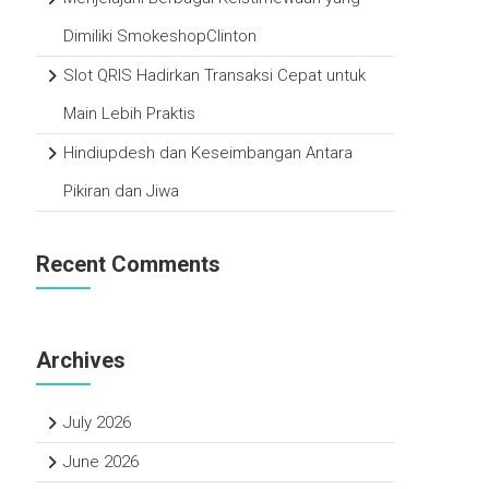
Dimiliki SmokeshopClinton
Slot QRIS Hadirkan Transaksi Cepat untuk
Main Lebih Praktis
Hindiupdesh dan Keseimbangan Antara
Pikiran dan Jiwa
Recent Comments
Archives
July 2026
June 2026