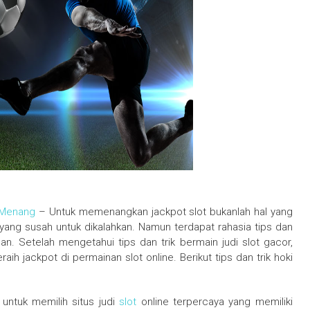
 Menang
– Untuk memenangkan jackpot slot bukanlah hal yang
yang susah untuk dikalahkan. Namun terdapat rahasia tips dan
n. Setelah mengetahui tips dan trik bermain judi slot gacor,
 jackpot di permainan slot online. Berikut tips dan trik hoki
 untuk memilih situs judi
slot
online terpercaya yang memiliki