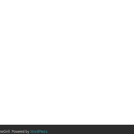
eGrill. Powered by
WordPress
.