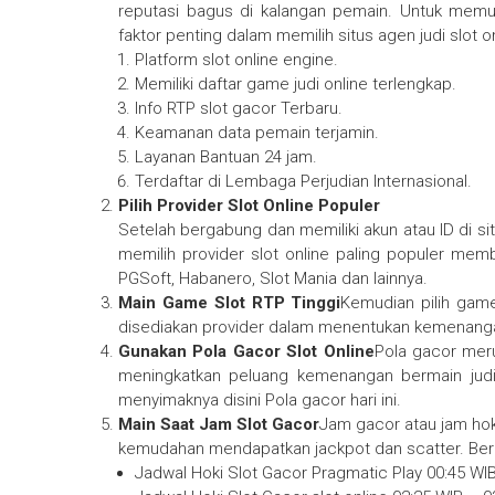
reputasi bagus di kalangan pemain. Untuk memu
faktor penting dalam memilih situs agen judi slot 
Platform slot online engine.
Memiliki daftar game judi online terlengkap.
Info RTP slot gacor Terbaru.
Keamanan data pemain terjamin.
Layanan Bantuan 24 jam.
Terdaftar di Lembaga Perjudian Internasional.
Pilih Provider Slot Online Populer
Setelah bergabung dan memiliki akun atau ID di situ
memilih provider slot online paling populer mem
PGSoft, Habanero, Slot Mania dan lainnya.
Main Game Slot RTP Tinggi
Kemudian pilih game
disediakan provider dalam menentukan kemenang
Gunakan Pola Gacor Slot Online
Pola gacor meru
meningkatkan peluang kemenangan bermain judi 
menyimaknya disini Pola gacor hari ini.
Main Saat Jam Slot Gacor
Jam gacor atau jam hok
kemudahan mendapatkan jackpot dan scatter. Beriku
Jadwal Hoki Slot Gacor Pragmatic Play 00:45 WIB