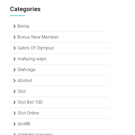
Categories
Berita
Bonus New Member
Gates Of Olympus
mahjong ways
Olahraga
sbobet
Slot
Slot Bet 100
Slot Online
slot88
starlight princess