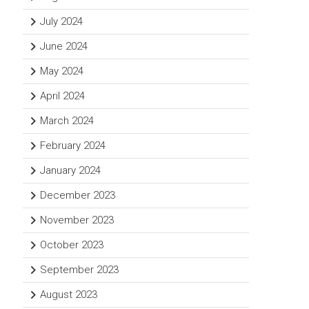
July 2024
June 2024
May 2024
April 2024
March 2024
February 2024
January 2024
December 2023
November 2023
October 2023
September 2023
August 2023